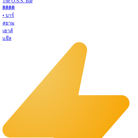
The O.S.S. Bar
฿฿฿
฿
•
บาร์
สยาม
เฮาส์
แจ๊ส