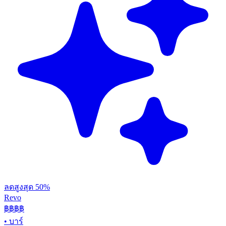
ลดสูงสุด 50%
Revo
฿฿฿
฿
•
บาร์