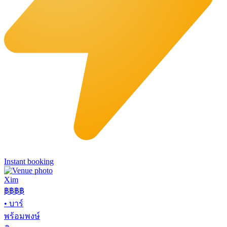
Instant booking
Xim
฿฿฿
฿
•
บาร์
พร้อมพงษ์