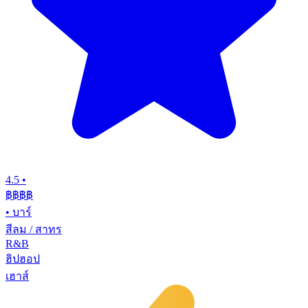
4.5
•
฿฿฿
฿
•
บาร์
สีลม / สาทร
R&B
ฮิปฮอป
เฮาส์