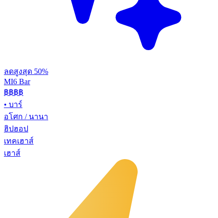
ลดสูงสุด 50%
MI6 Bar
฿฿
฿฿
•
บาร์
อโศก / นานา
ฮิปฮอป
เทคเฮาส์
เฮาส์