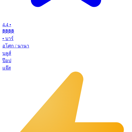
4.4
•
฿฿฿฿
•
บาร์
อโศก / นานา
บลูส์
ป๊อป
แจ๊ส