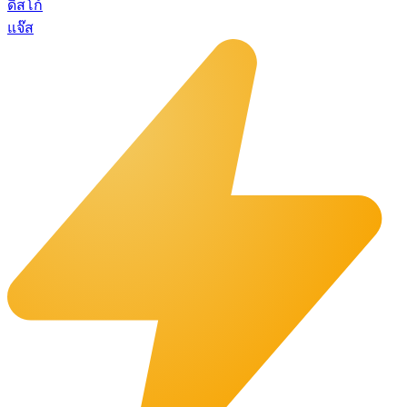
ดิสโก้
แจ๊ส