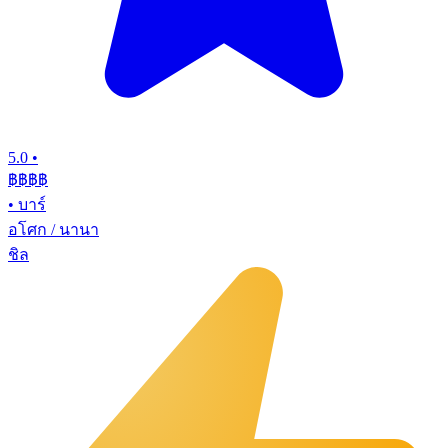
5.0
•
฿฿฿
฿
•
บาร์
อโศก / นานา
ชิล