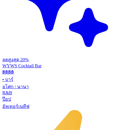
ลดสูงสุด 20%
WYWS Cocktail Bar
฿฿฿
฿
•
บาร์
อโศก / นานา
R&B
ป๊อป
อัลเทอร์เนทีฟ