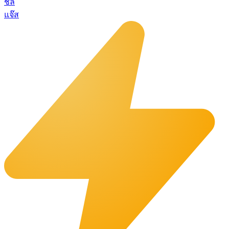
ชิล
แจ๊ส