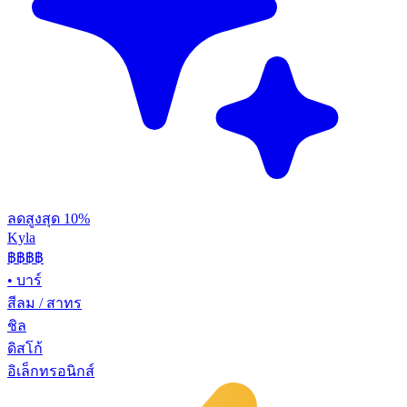
ลดสูงสุด 10%
Kyla
฿฿
฿฿
•
บาร์
สีลม / สาทร
ชิล
ดิสโก้
อิเล็กทรอนิกส์