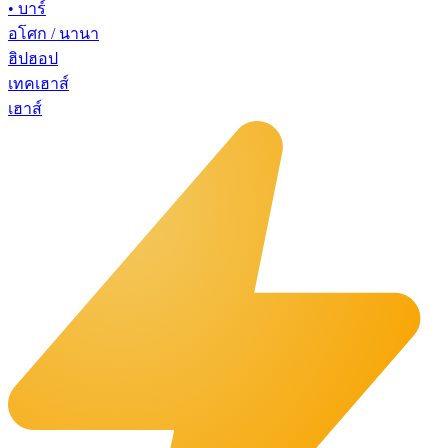
•
บาร์
อโศก / นานา
ฮิปฮอป
เทคเฮาส์
เฮาส์