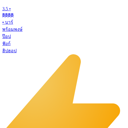
3.5
•
฿฿
฿฿
•
บาร์
พร้อมพงษ์
ป๊อป
ฟังก์
ฮิปฮอป