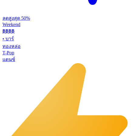
ลดสูงสุด 50%
Weekend
฿฿
฿฿
•
บาร์
ทองหล่อ
T-Pop
แดนซ์