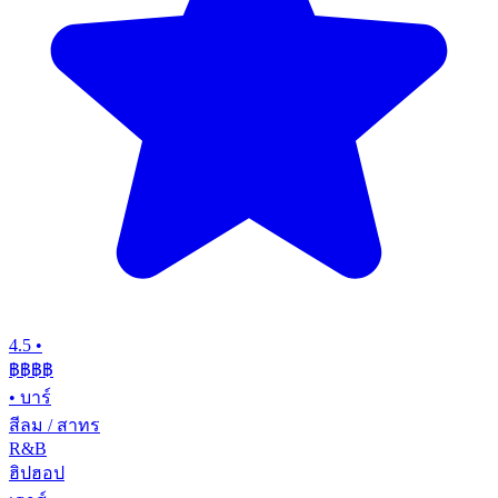
4.5
•
฿฿฿
฿
•
บาร์
สีลม / สาทร
R&B
ฮิปฮอป