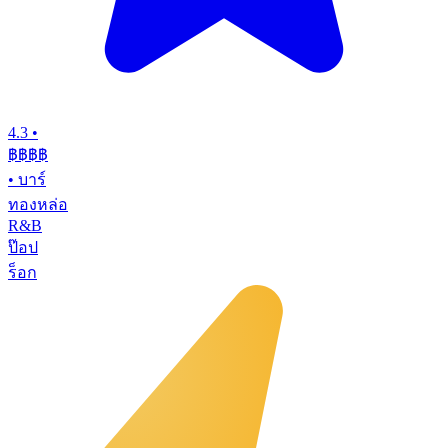
4.3
•
฿฿฿
฿
•
บาร์
ทองหล่อ
R&B
ป๊อป
ร็อก