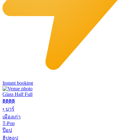
Instant booking
Glass Half Full
฿฿
฿฿
•
บาร์
เมืองเก่า
T-Pop
ป๊อป
ฮิปฮอป