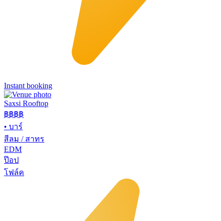
Instant booking
Saxsi Rooftop
฿฿
฿฿
•
บาร์
สีลม / สาทร
EDM
ป๊อป
โฟล์ค