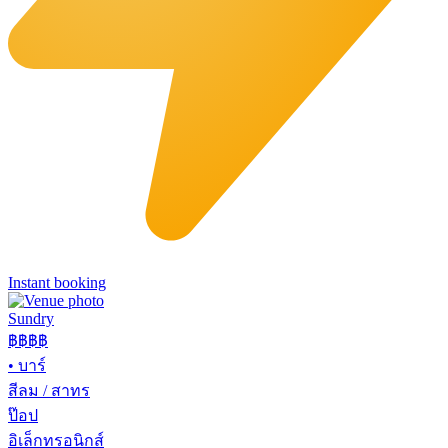
Instant booking
Sundry
฿฿฿
฿
•
บาร์
สีลม / สาทร
ป๊อป
อิเล็กทรอนิกส์