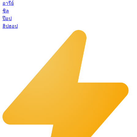
อารีย์
ชิล
ป๊อป
ฮิปฮอป