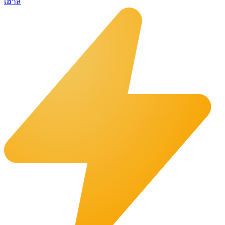
เฮาส์