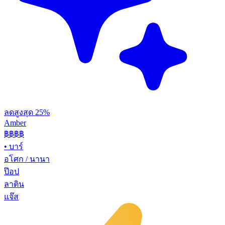
ลดสูงสุด 25%
Amber
฿฿฿
฿
•
บาร์
อโศก / นานา
ป๊อป
ลาติน
แจ๊ส