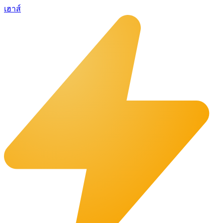
เฮาส์