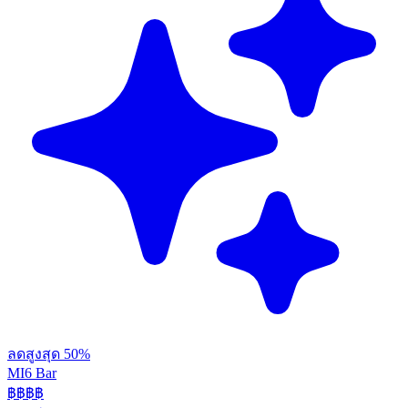
ลดสูงสุด 50%
MI6 Bar
฿฿
฿฿