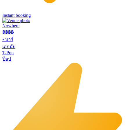
Instant booking
Nowhere
฿฿
฿฿
•
บาร์
เอกมัย
T-Pop
ป๊อป