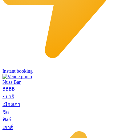
Instant booking
Nuss Bar
฿฿฿
฿
•
บาร์
เมืองเก่า
ชิล
ฟังก์
เฮาส์