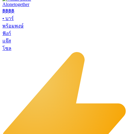
Alonetogether
฿฿฿
฿
•
บาร์
พร้อมพงษ์
ฟังก์
แจ๊ส
โซล