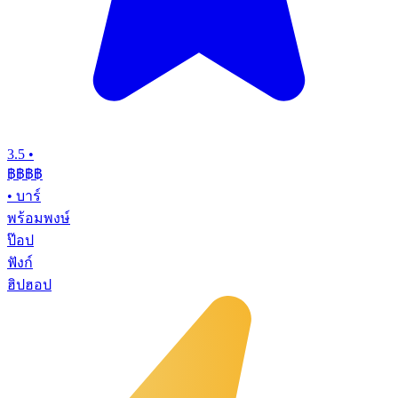
3.5
•
฿฿
฿฿
•
บาร์
พร้อมพงษ์
ป๊อป
ฟังก์
ฮิปฮอป