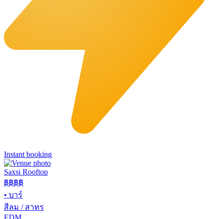
Instant booking
Saxsi Rooftop
฿฿
฿฿
•
บาร์
สีลม / สาทร
EDM