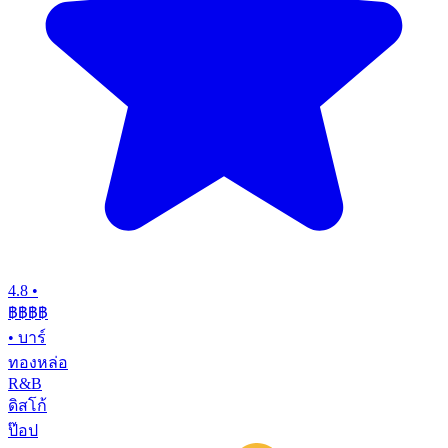
4.8
•
฿฿฿
฿
•
บาร์
ทองหล่อ
R&B
ดิสโก้
ป๊อป