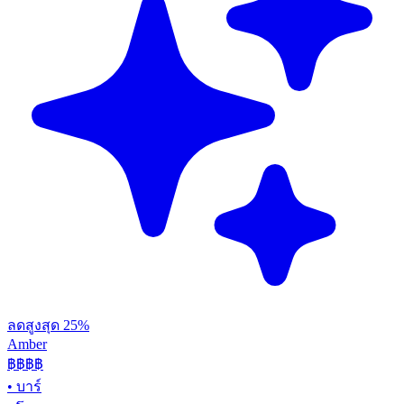
ลดสูงสุด 25%
Amber
฿฿฿
฿
•
บาร์