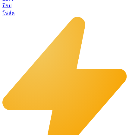
ป๊อป
โฟล์ค