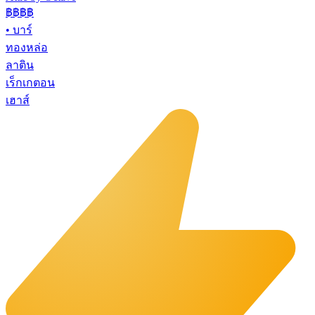
฿฿฿
฿
•
บาร์
ทองหล่อ
ลาติน
เร็กเกตอน
เฮาส์