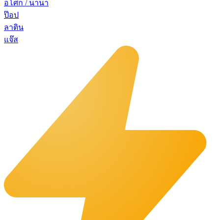
อโศก / นานา
ป๊อป
ลาติน
แจ๊ส