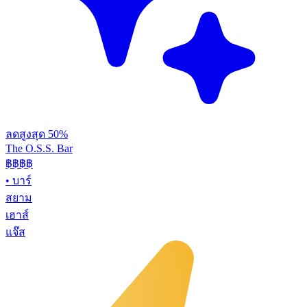
ลดสูงสุด 50%
The O.S.S. Bar
฿฿฿
฿
•
บาร์
สยาม
เฮาส์
แจ๊ส