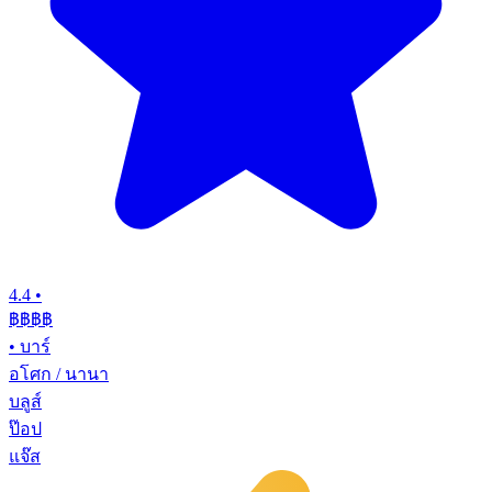
4.4
•
฿฿฿฿
•
บาร์
อโศก / นานา
บลูส์
ป๊อป
แจ๊ส