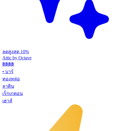
ลดสูงสุด 10%
Attic by Octave
฿฿฿
฿
•
บาร์
ทองหล่อ
ลาติน
เร็กเกตอน
เฮาส์