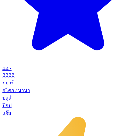
4.4
•
฿฿฿฿
•
บาร์
อโศก / นานา
บลูส์
ป๊อป
แจ๊ส