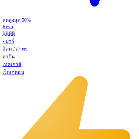
ลดสูงสุด 50%
Revo
฿฿฿
฿
•
บาร์
สีลม / สาทร
ลาติน
เทคเฮาส์
เร็กเกตอน