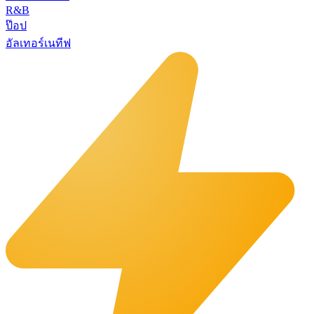
R&B
ป๊อป
อัลเทอร์เนทีฟ