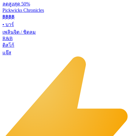
ลดสูงสุด 50%
Pickwicks Chronicles
฿฿฿
฿
•
บาร์
เพลินจิต / ชิดลม
R&B
ดิสโก้
แจ๊ส