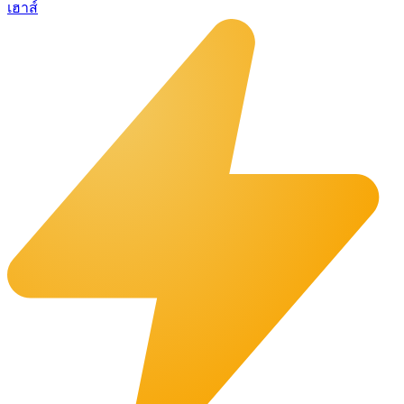
เฮาส์