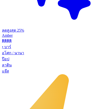
ลดสูงสุด 25%
Amber
฿฿฿
฿
•
บาร์
อโศก / นานา
ป๊อป
ลาติน
แจ๊ส