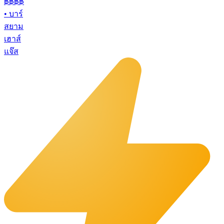
฿฿฿
฿
•
บาร์
สยาม
เฮาส์
แจ๊ส