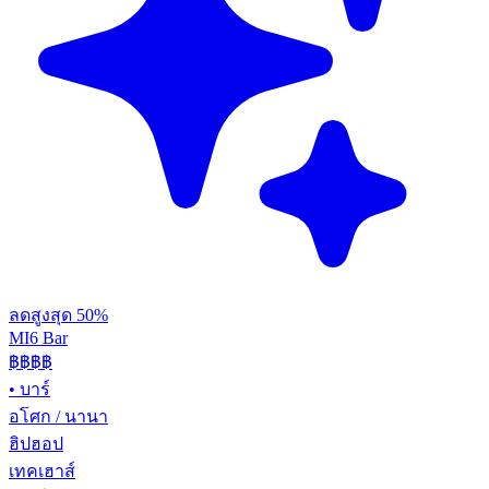
ลดสูงสุด 50%
MI6 Bar
฿฿
฿฿
•
บาร์
อโศก / นานา
ฮิปฮอป
เทคเฮาส์