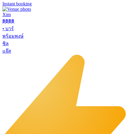
Instant booking
Xim
฿฿฿
฿
•
บาร์
พร้อมพงษ์
ชิล
แจ๊ส