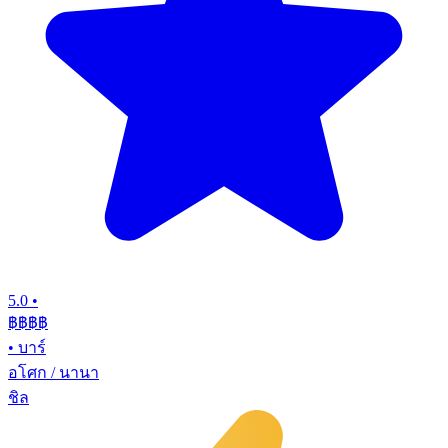
5.0
•
฿฿฿
฿
•
บาร์
อโศก / นานา
ชิล