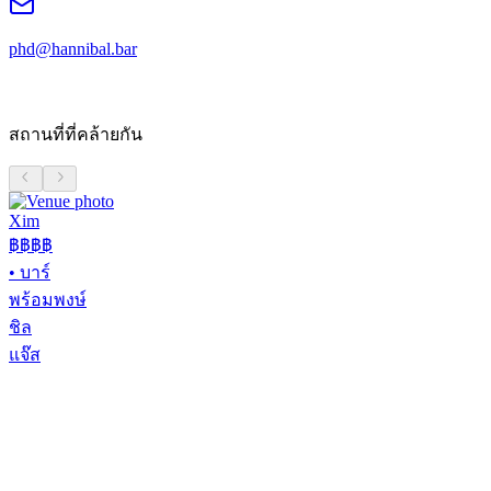
phd@hannibal.bar
สถานที่ที่คล้ายกัน
Xim
฿฿฿
฿
•
บาร์
พร้อมพงษ์
ชิล
แจ๊ส