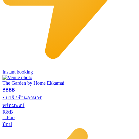
Instant booking
The Garden by Home Ekkamai
฿฿
฿฿
•
บาร์ / ร้านอาหาร
พร้อมพงษ์
R&B
T-Pop
ป๊อป