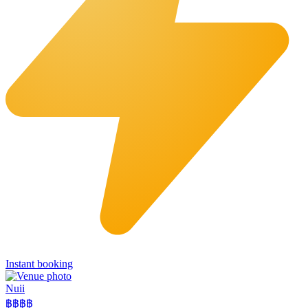
Instant booking
Nuii
฿฿
฿฿