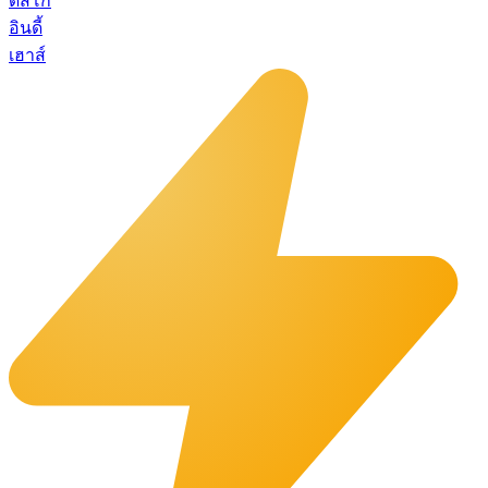
ดิสโก้
อินดี้
เฮาส์