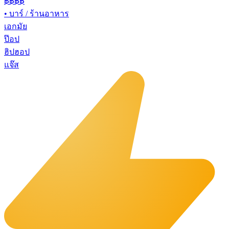
฿฿฿฿
•
บาร์ / ร้านอาหาร
เอกมัย
ป๊อป
ฮิปฮอป
แจ๊ส