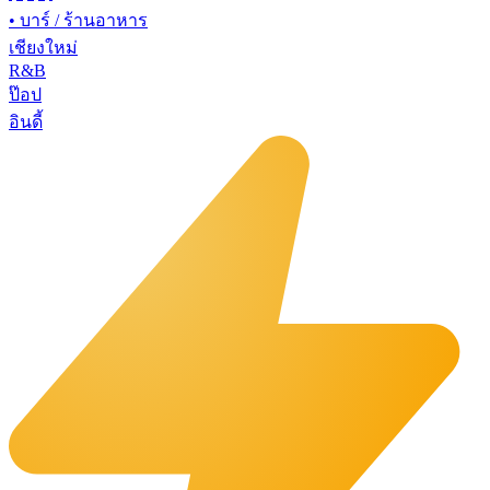
•
บาร์ / ร้านอาหาร
เชียงใหม่
R&B
ป๊อป
อินดี้