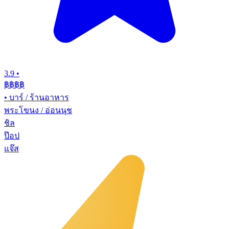
3.9
•
฿฿฿
฿
•
บาร์ / ร้านอาหาร
พระโขนง / อ่อนนุช
ชิล
ป๊อป
แจ๊ส