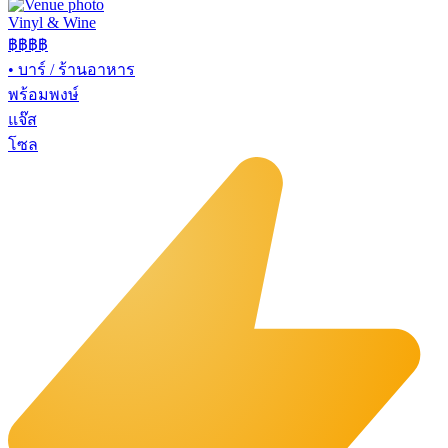
Vinyl & Wine
฿฿฿
฿
•
บาร์ / ร้านอาหาร
พร้อมพงษ์
แจ๊ส
โซล