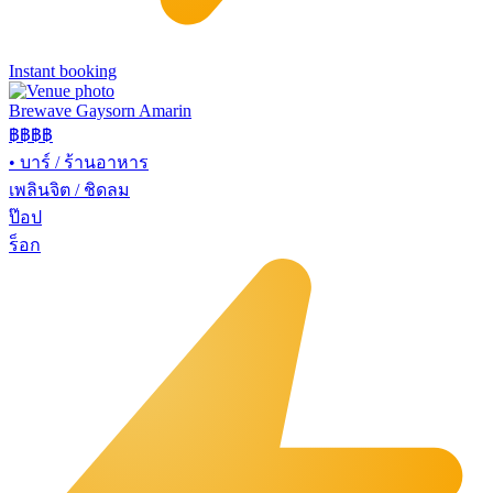
Instant booking
Brewave Gaysorn Amarin
฿฿฿
฿
•
บาร์ / ร้านอาหาร
เพลินจิต / ชิดลม
ป๊อป
ร็อก