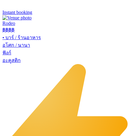
Instant booking
Rodeo
฿฿
฿฿
•
บาร์ / ร้านอาหาร
อโศก / นานา
ฟังก์
อะคูสติก