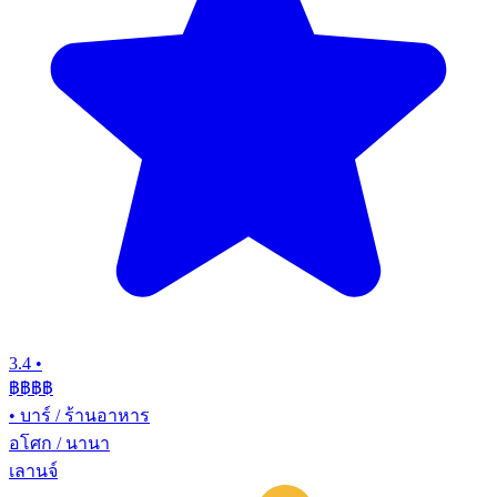
3.4
•
฿฿฿
฿
•
บาร์ / ร้านอาหาร
อโศก / นานา
เลานจ์