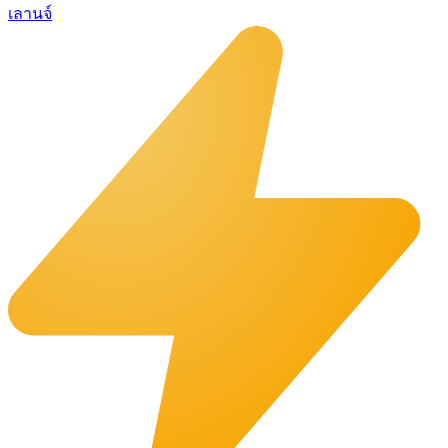
เลานจ์