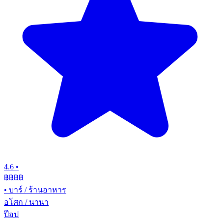
4.6
•
฿฿฿
฿
•
บาร์ / ร้านอาหาร
อโศก / นานา
ป๊อป