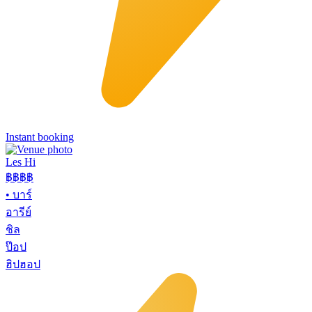
Instant booking
Les Hi
฿฿
฿฿
•
บาร์
อารีย์
ชิล
ป๊อป
ฮิปฮอป