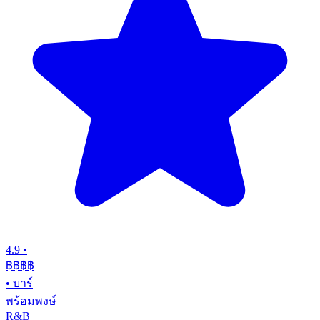
4.9
•
฿฿฿
฿
•
บาร์
พร้อมพงษ์
R&B