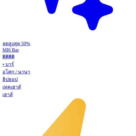
ลดสูงสุด 50%
MI6 Bar
฿฿
฿฿
•
บาร์
อโศก / นานา
ฮิปฮอป
เทคเฮาส์
เฮาส์