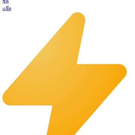
ชิล
แจ๊ส