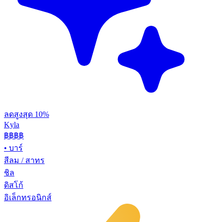
ลดสูงสุด 10%
Kyla
฿฿
฿฿
•
บาร์
สีลม / สาทร
ชิล
ดิสโก้
อิเล็กทรอนิกส์