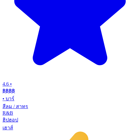
4.6
•
฿฿฿
฿
•
บาร์
สีลม / สาทร
R&B
ฮิปฮอป
เฮาส์