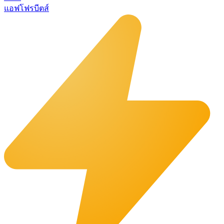
แอฟโฟรบีตส์