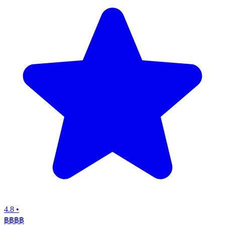
4.8
•
฿฿฿
฿