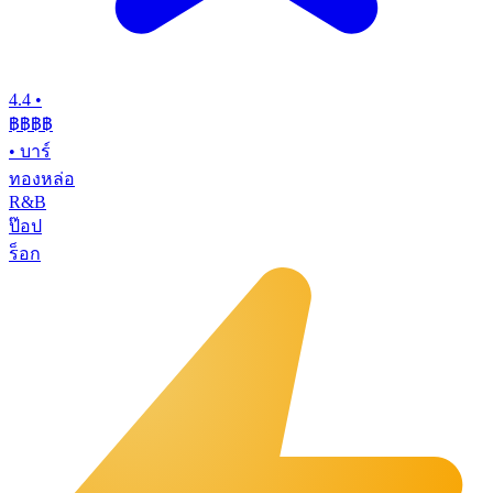
4.4
•
฿฿฿
฿
•
บาร์
ทองหล่อ
R&B
ป๊อป
ร็อก