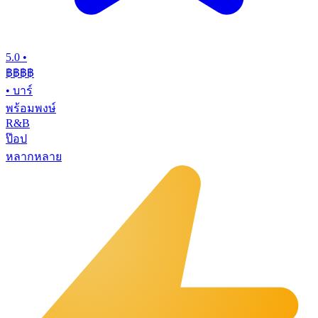
5.0
•
฿฿฿
฿
•
บาร์
พร้อมพงษ์
R&B
ป๊อป
หลากหลาย