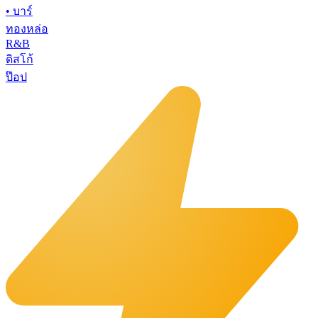
•
บาร์
ทองหล่อ
R&B
ดิสโก้
ป๊อป