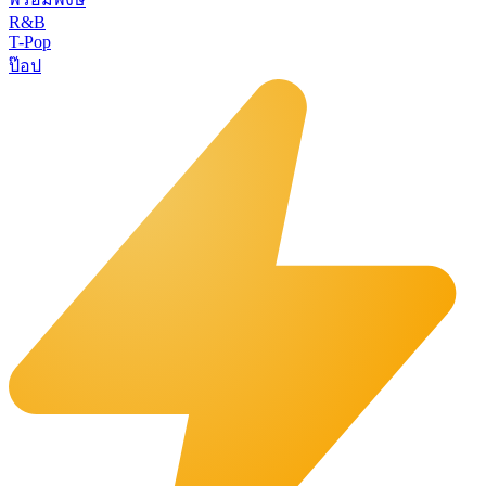
R&B
T-Pop
ป๊อป