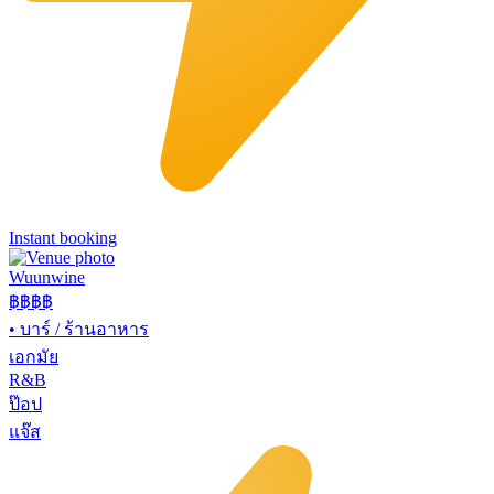
Instant booking
Wuunwine
฿฿
฿฿
•
บาร์ / ร้านอาหาร
เอกมัย
R&B
ป๊อป
แจ๊ส