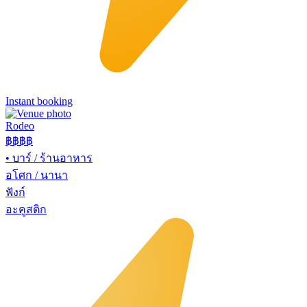
Instant booking
Rodeo
฿฿
฿฿
•
บาร์ / ร้านอาหาร
อโศก / นานา
ฟังก์
อะคูสติก