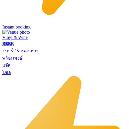
Instant booking
Vinyl & Wine
฿฿฿
฿
•
บาร์ / ร้านอาหาร
พร้อมพงษ์
แจ๊ส
โซล