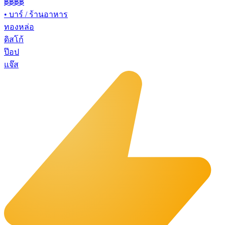
฿฿
฿฿
•
บาร์ / ร้านอาหาร
ทองหล่อ
ดิสโก้
ป๊อป
แจ๊ส