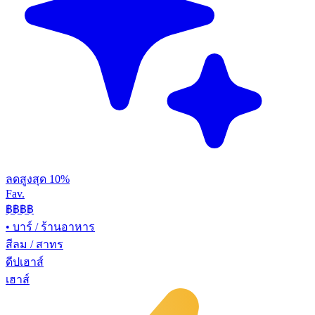
ลดสูงสุด 10%
Fav.
฿฿
฿฿
•
บาร์ / ร้านอาหาร
สีลม / สาทร
ดีปเฮาส์
เฮาส์