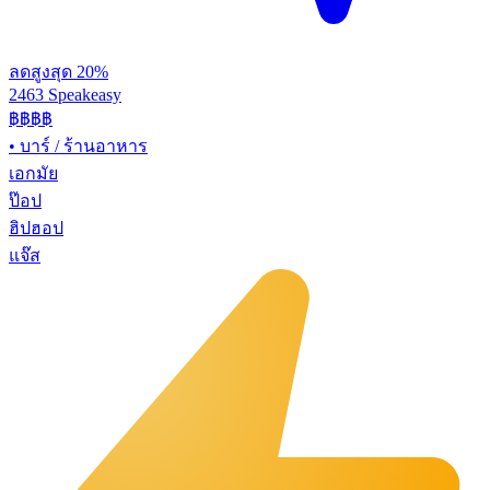
ลดสูงสุด 20%
2463 Speakeasy
฿฿฿฿
•
บาร์ / ร้านอาหาร
เอกมัย
ป๊อป
ฮิปฮอป
แจ๊ส