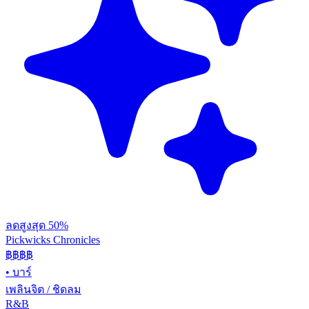
ลดสูงสุด 50%
Pickwicks Chronicles
฿฿฿
฿
•
บาร์
เพลินจิต / ชิดลม
R&B