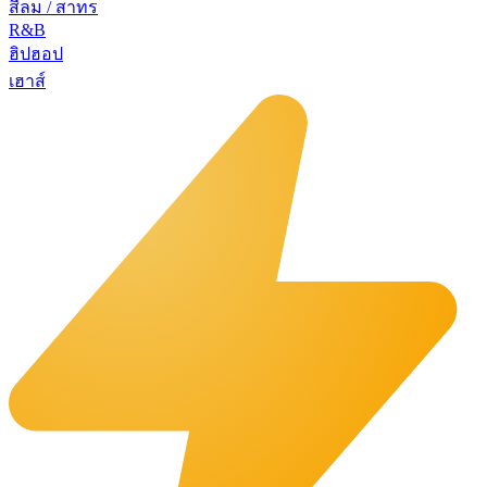
สีลม / สาทร
R&B
ฮิปฮอป
เฮาส์