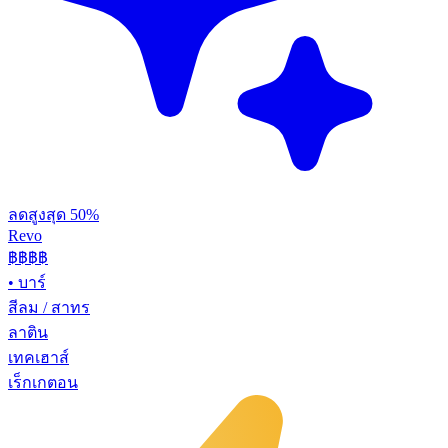
ลดสูงสุด 50%
Revo
฿฿฿
฿
•
บาร์
สีลม / สาทร
ลาติน
เทคเฮาส์
เร็กเกตอน