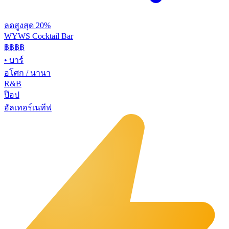
ลดสูงสุด 20%
WYWS Cocktail Bar
฿฿฿
฿
•
บาร์
อโศก / นานา
R&B
ป๊อป
อัลเทอร์เนทีฟ