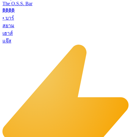
The O.S.S. Bar
฿฿฿
฿
•
บาร์
สยาม
เฮาส์
แจ๊ส