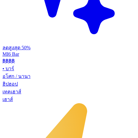
ลดสูงสุด 50%
MI6 Bar
฿฿
฿฿
•
บาร์
อโศก / นานา
ฮิปฮอป
เทคเฮาส์
เฮาส์