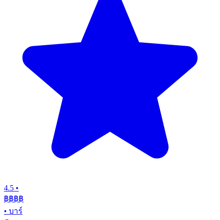
4.5
•
฿฿฿
฿
•
บาร์