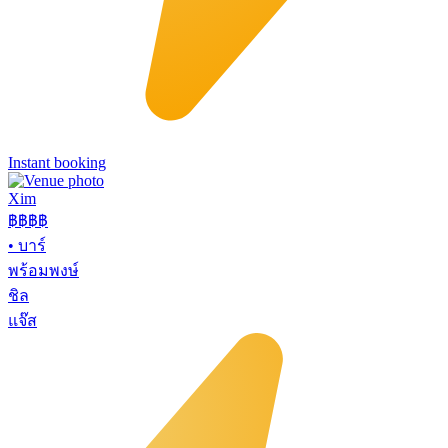
Instant booking
Xim
฿฿฿
฿
•
บาร์
พร้อมพงษ์
ชิล
แจ๊ส