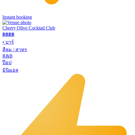
Instant booking
Cherry Olive Cocktail Club
฿฿฿
฿
•
บาร์
สีลม / สาทร
R&B
ป๊อป
มินิมอล