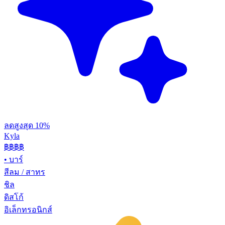
ลดสูงสุด 10%
Kyla
฿฿
฿฿
•
บาร์
สีลม / สาทร
ชิล
ดิสโก้
อิเล็กทรอนิกส์