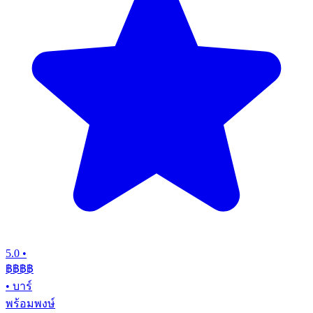
5.0
•
฿฿฿
฿
•
บาร์
พร้อมพงษ์