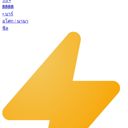
5.0
•
฿฿฿
฿
•
บาร์
อโศก / นานา
ชิล