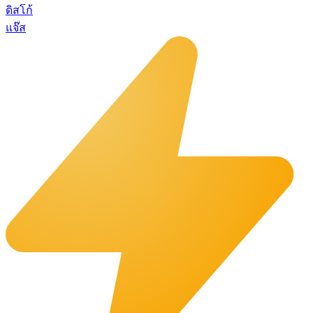
ดิสโก้
แจ๊ส