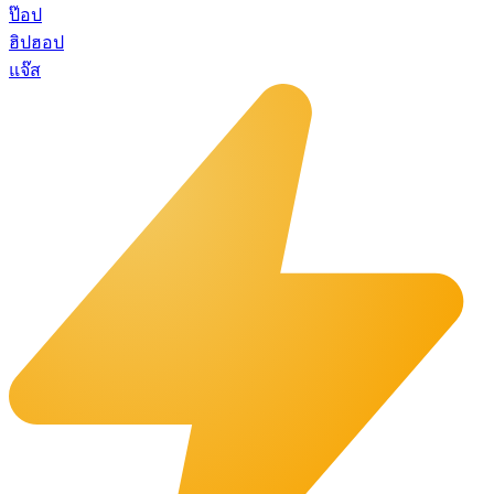
ป๊อป
ฮิปฮอป
แจ๊ส