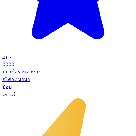
4.6
•
฿฿฿
฿
•
บาร์ / ร้านอาหาร
อโศก / นานา
ป๊อป
เลานจ์