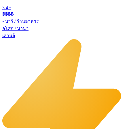
3.4
•
฿฿฿
฿
•
บาร์ / ร้านอาหาร
อโศก / นานา
เลานจ์