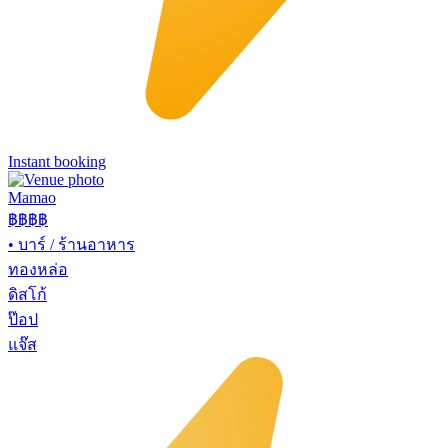
Instant booking
Mamao
฿฿
฿฿
•
บาร์ / ร้านอาหาร
ทองหล่อ
ดิสโก้
ป๊อป
แจ๊ส