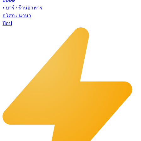
•
บาร์ / ร้านอาหาร
อโศก / นานา
ป๊อป