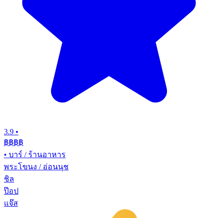
3.9
•
฿฿฿
฿
•
บาร์ / ร้านอาหาร
พระโขนง / อ่อนนุช
ชิล
ป๊อป
แจ๊ส