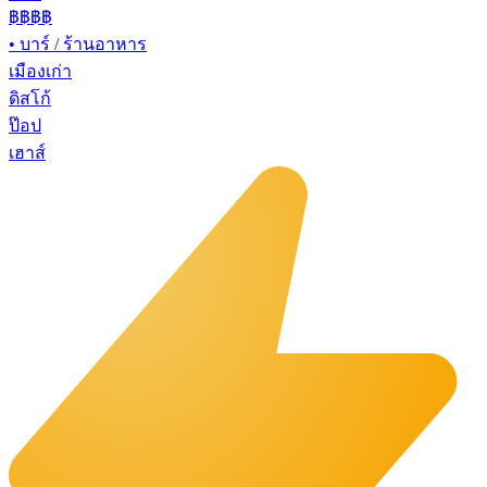
฿฿฿
฿
•
บาร์ / ร้านอาหาร
เมืองเก่า
ดิสโก้
ป๊อป
เฮาส์