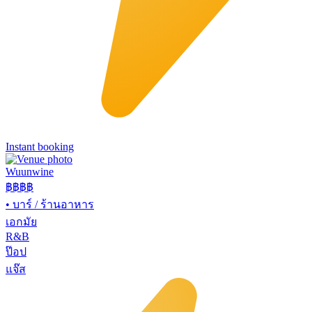
Instant booking
Wuunwine
฿฿
฿฿
•
บาร์ / ร้านอาหาร
เอกมัย
R&B
ป๊อป
แจ๊ส