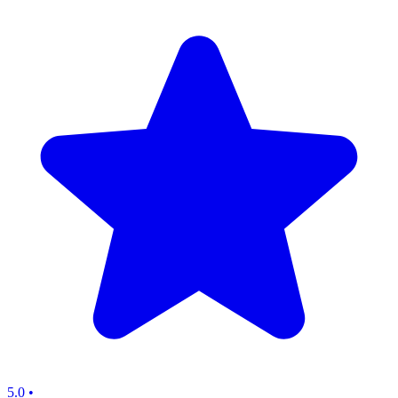
5.0
•