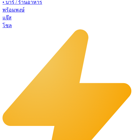
•
บาร์ / ร้านอาหาร
พร้อมพงษ์
แจ๊ส
โซล