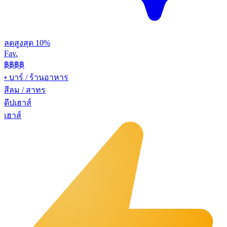
ลดสูงสุด 10%
Fav.
฿฿
฿฿
•
บาร์ / ร้านอาหาร
สีลม / สาทร
ดีปเฮาส์
เฮาส์