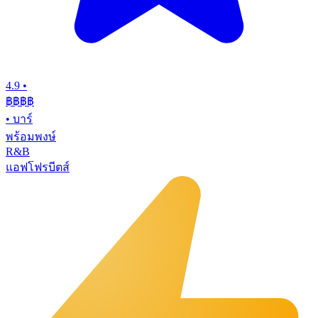
4.9
•
฿฿฿
฿
•
บาร์
พร้อมพงษ์
R&B
แอฟโฟรบีตส์