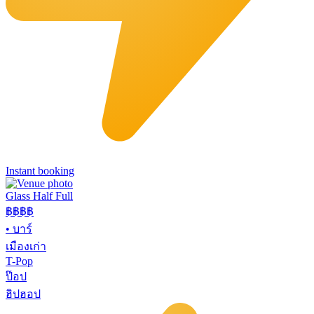
Instant booking
Glass Half Full
฿฿
฿฿
•
บาร์
เมืองเก่า
T-Pop
ป๊อป
ฮิปฮอป