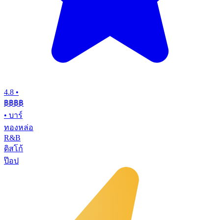
4.8
•
฿฿฿
฿
•
บาร์
ทองหล่อ
R&B
ดิสโก้
ป๊อป