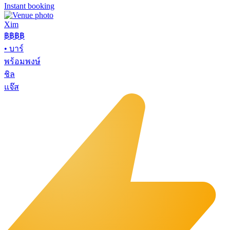
Instant booking
Xim
฿฿฿
฿
•
บาร์
พร้อมพงษ์
ชิล
แจ๊ส