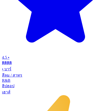
4.5
•
฿฿฿
฿
•
บาร์
สีลม / สาทร
R&B
ฮิปฮอป
เฮาส์