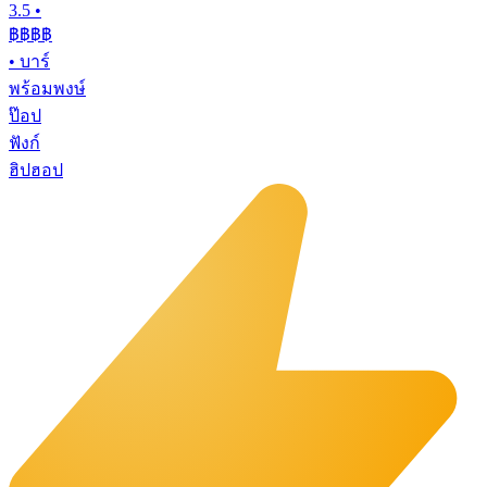
3.5
•
฿฿
฿฿
•
บาร์
พร้อมพงษ์
ป๊อป
ฟังก์
ฮิปฮอป