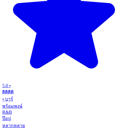
5.0
•
฿฿฿
฿
•
บาร์
พร้อมพงษ์
R&B
ป๊อป
หลากหลาย