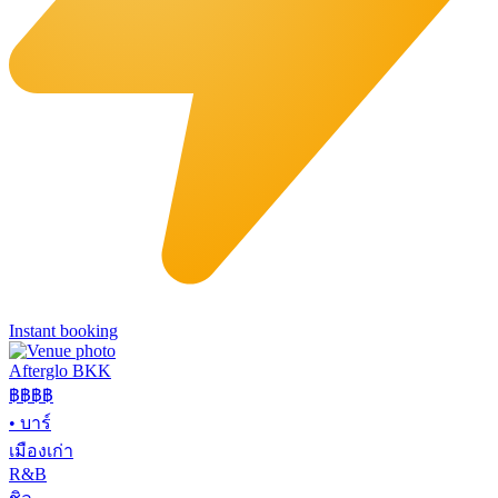
Instant booking
Afterglo BKK
฿฿฿
฿
•
บาร์
เมืองเก่า
R&B