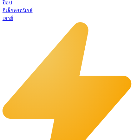
ป๊อป
อิเล็กทรอนิกส์
เฮาส์