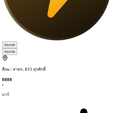
จองเลย
จองเลย
สีลม / สาทร
,
BTS สุรศักดิ์
฿฿
฿฿
•
บาร์