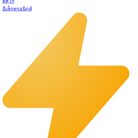
ดิสโก้
อิเล็กทรอนิกส์