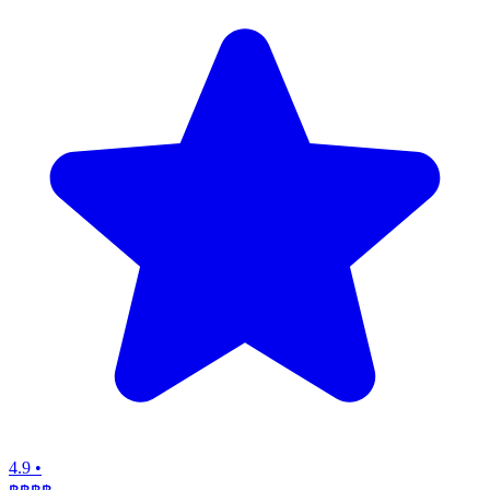
4.9
•