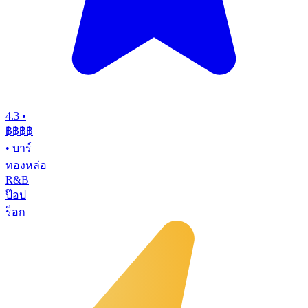
4.3
•
฿฿฿
฿
•
บาร์
ทองหล่อ
R&B
ป๊อป
ร็อก