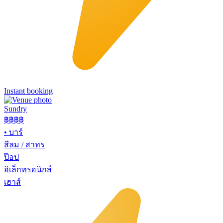
Instant booking
Sundry
฿฿฿
฿
•
บาร์
สีลม / สาทร
ป๊อป
อิเล็กทรอนิกส์
เฮาส์