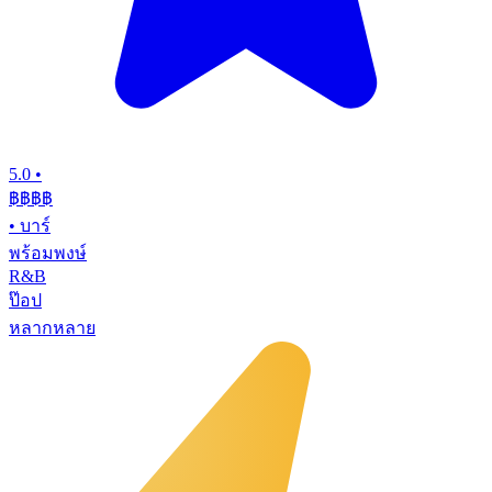
5.0
•
฿฿฿
฿
•
บาร์
พร้อมพงษ์
R&B
ป๊อป
หลากหลาย