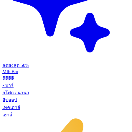
ลดสูงสุด 50%
MI6 Bar
฿฿
฿฿
•
บาร์
อโศก / นานา
ฮิปฮอป
เทคเฮาส์
เฮาส์