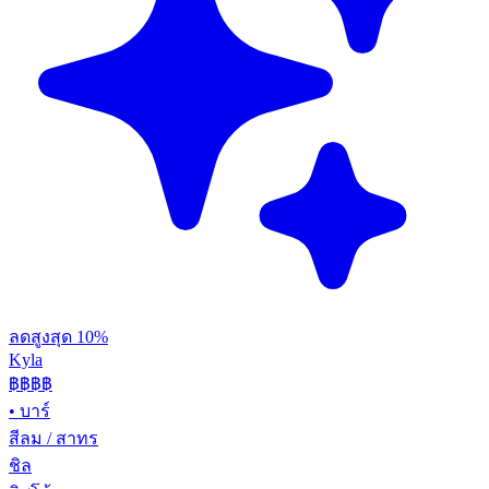
ลดสูงสุด 10%
Kyla
฿฿
฿฿
•
บาร์
สีลม / สาทร
ชิล