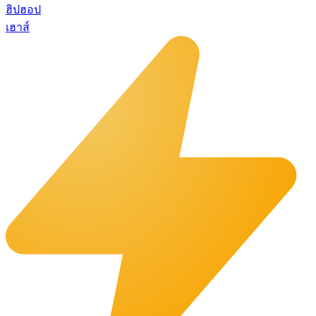
ฮิปฮอป
เฮาส์