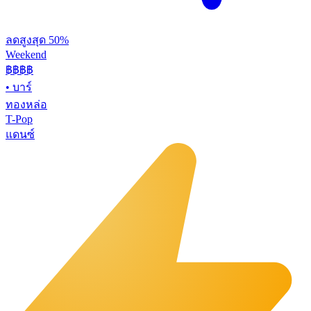
ลดสูงสุด 50%
Weekend
฿฿
฿฿
•
บาร์
ทองหล่อ
T-Pop
แดนซ์