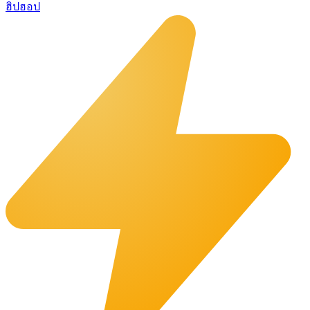
ฮิปฮอป