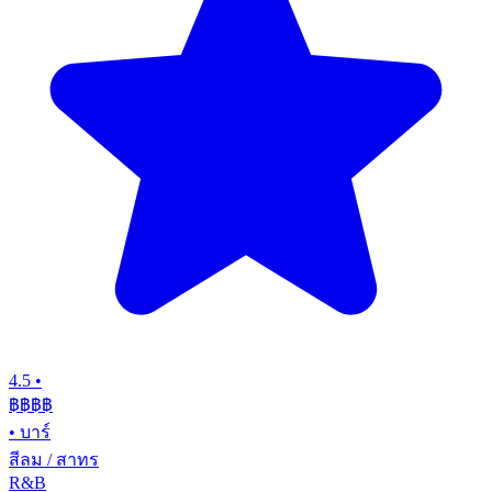
4.5
•
฿฿฿
฿
•
บาร์
สีลม / สาทร
R&B