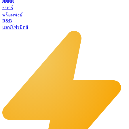
฿฿฿
฿
•
บาร์
พร้อมพงษ์
R&B
แอฟโฟรบีตส์