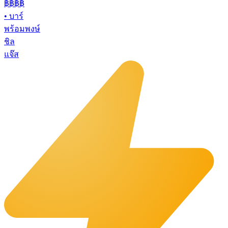
฿฿฿
฿
•
บาร์
พร้อมพงษ์
ชิล
แจ๊ส