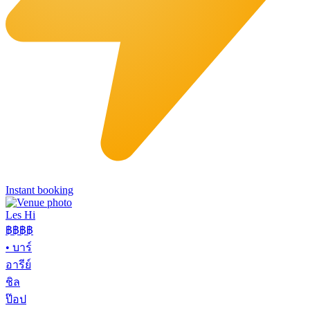
Instant booking
Les Hi
฿฿
฿฿
•
บาร์
อารีย์
ชิล
ป๊อป