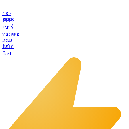
4.8
•
฿฿฿
฿
•
บาร์
ทองหล่อ
R&B
ดิสโก้
ป๊อป