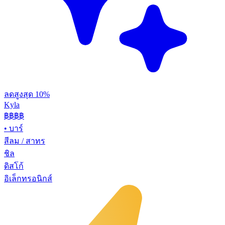
ลดสูงสุด 10%
Kyla
฿฿
฿฿
•
บาร์
สีลม / สาทร
ชิล
ดิสโก้
อิเล็กทรอนิกส์