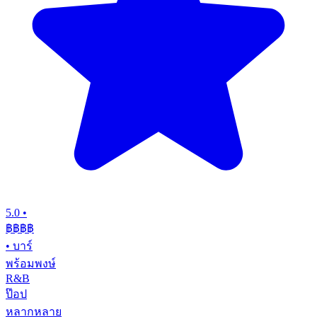
5.0
•
฿฿฿
฿
•
บาร์
พร้อมพงษ์
R&B
ป๊อป
หลากหลาย