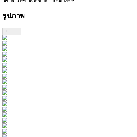
behind a red door on th...
Read More
รูปภาพ