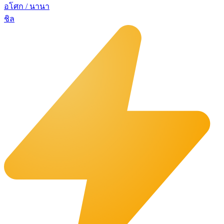
อโศก / นานา
ชิล