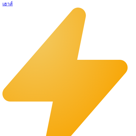
เฮาส์