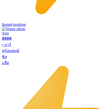
Instant booking
Xim
฿฿฿
฿
•
บาร์
พร้อมพงษ์
ชิล
แจ๊ส