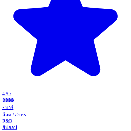
4.5
•
฿฿฿
฿
•
บาร์
สีลม / สาทร
R&B
ฮิปฮอป