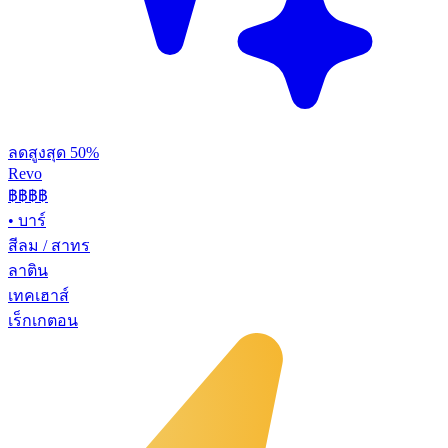
ลดสูงสุด 50%
Revo
฿฿฿
฿
•
บาร์
สีลม / สาทร
ลาติน
เทคเฮาส์
เร็กเกตอน