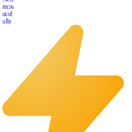
สยาม
เฮาส์
แจ๊ส