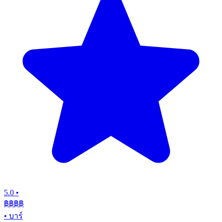
5.0
•
฿฿฿
฿
•
บาร์