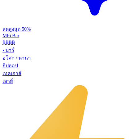
ลดสูงสุด 50%
MI6 Bar
฿฿
฿฿
•
บาร์
อโศก / นานา
ฮิปฮอป
เทคเฮาส์
เฮาส์