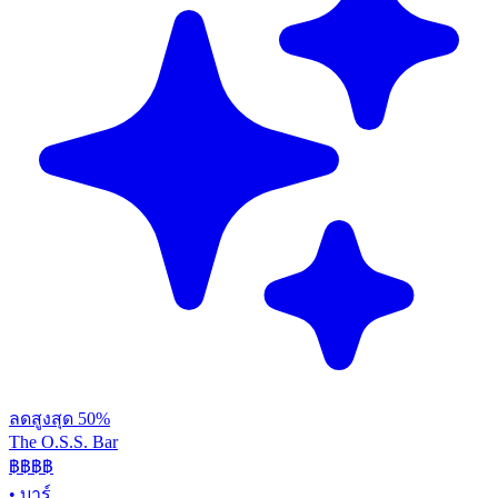
ลดสูงสุด 50%
The O.S.S. Bar
฿฿฿
฿
•
บาร์