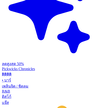
ลดสูงสุด 50%
Pickwicks Chronicles
฿฿฿
฿
•
บาร์
เพลินจิต / ชิดลม
R&B
ดิสโก้
แจ๊ส