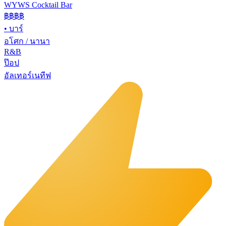
WYWS Cocktail Bar
฿฿฿
฿
•
บาร์
อโศก / นานา
R&B
ป๊อป
อัลเทอร์เนทีฟ