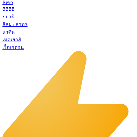
Revo
฿฿฿
฿
•
บาร์
สีลม / สาทร
ลาติน
เทคเฮาส์
เร็กเกตอน