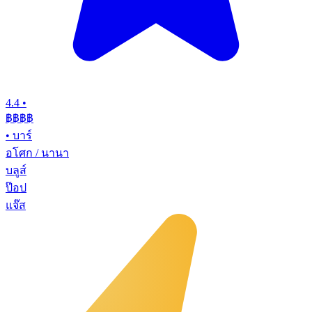
4.4
•
฿฿฿฿
•
บาร์
อโศก / นานา
บลูส์
ป๊อป
แจ๊ส