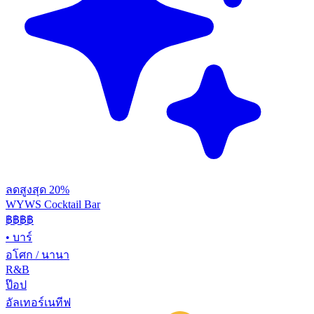
ลดสูงสุด 20%
WYWS Cocktail Bar
฿฿฿
฿
•
บาร์
อโศก / นานา
R&B
ป๊อป
อัลเทอร์เนทีฟ