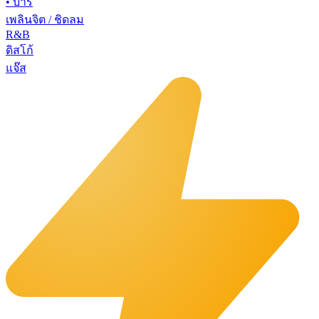
•
บาร์
เพลินจิต / ชิดลม
R&B
ดิสโก้
แจ๊ส