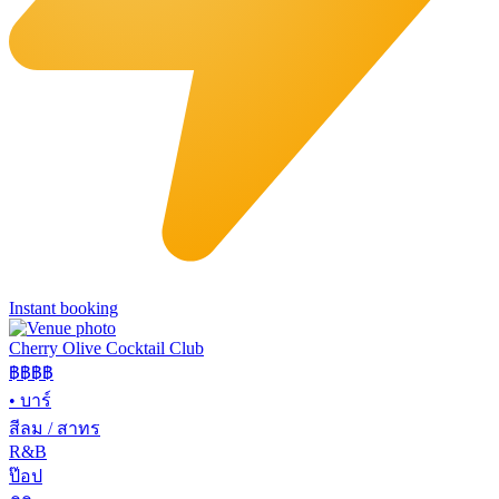
Instant booking
Cherry Olive Cocktail Club
฿฿฿
฿
•
บาร์
สีลม / สาทร
R&B
ป๊อป