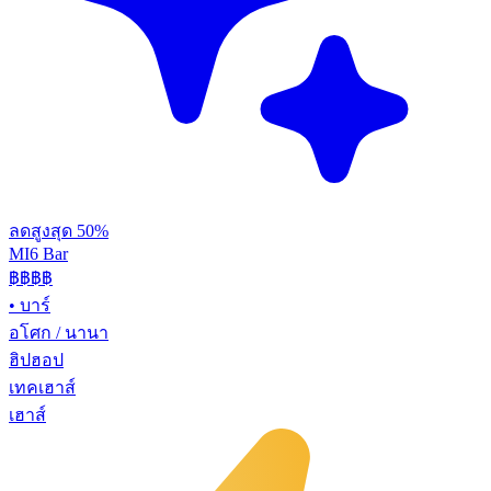
ลดสูงสุด 50%
MI6 Bar
฿฿
฿฿
•
บาร์
อโศก / นานา
ฮิปฮอป
เทคเฮาส์
เฮาส์