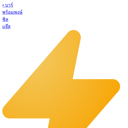
•
บาร์
พร้อมพงษ์
ชิล
แจ๊ส