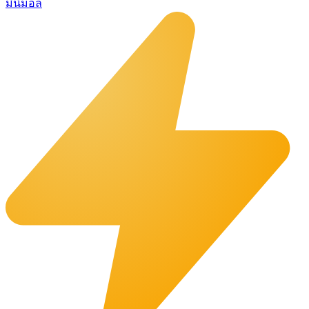
มินิมอล