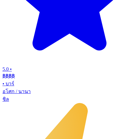
5.0
•
฿฿฿
฿
•
บาร์
อโศก / นานา
ชิล