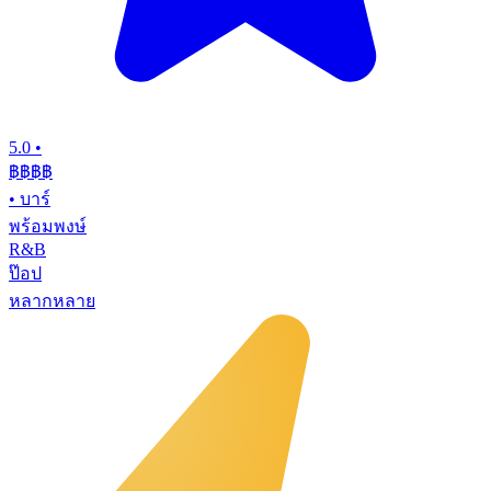
5.0
•
฿฿฿
฿
•
บาร์
พร้อมพงษ์
R&B
ป๊อป
หลากหลาย