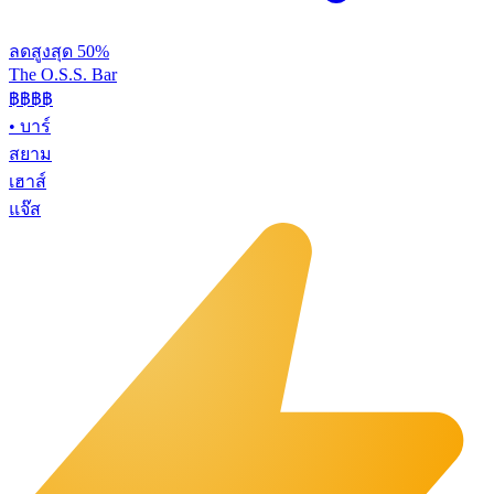
ลดสูงสุด 50%
The O.S.S. Bar
฿฿฿
฿
•
บาร์
สยาม
เฮาส์
แจ๊ส