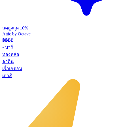
ลดสูงสุด 10%
Attic by Octave
฿฿฿
฿
•
บาร์
ทองหล่อ
ลาติน
เร็กเกตอน
เฮาส์