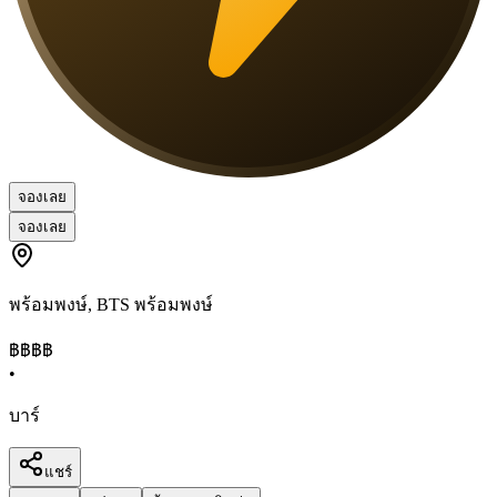
จองเลย
จองเลย
พร้อมพงษ์
,
BTS พร้อมพงษ์
฿฿฿
฿
•
บาร์
แชร์