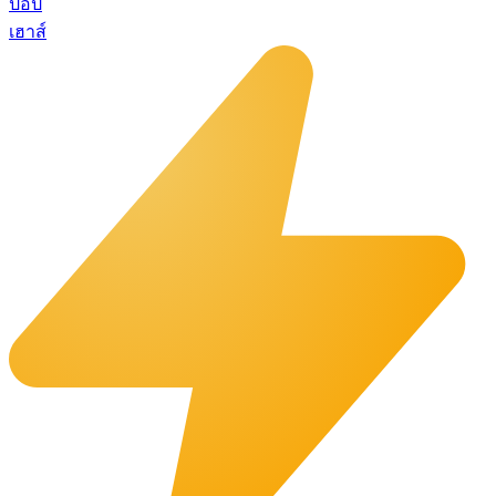
ป๊อป
เฮาส์