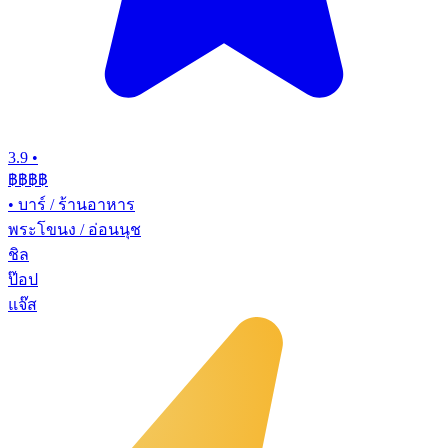
3.9
•
฿฿฿
฿
•
บาร์ / ร้านอาหาร
พระโขนง / อ่อนนุช
ชิล
ป๊อป
แจ๊ส