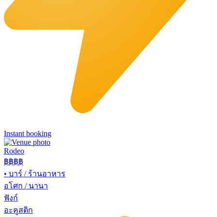
Instant booking
Rodeo
฿฿
฿฿
•
บาร์ / ร้านอาหาร
อโศก / นานา
ฟังก์
อะคูสติก