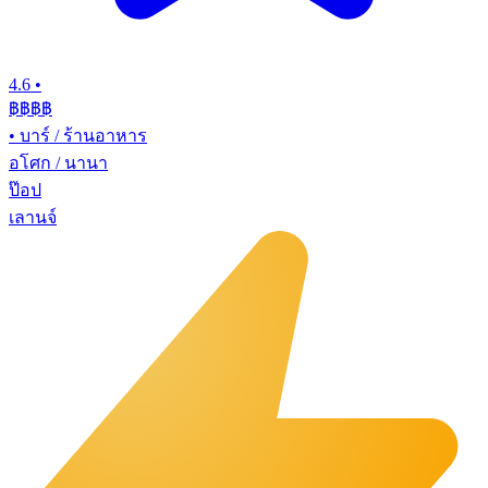
4.6
•
฿฿฿
฿
•
บาร์ / ร้านอาหาร
อโศก / นานา
ป๊อป
เลานจ์