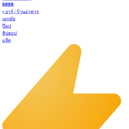
฿฿฿฿
•
บาร์ / ร้านอาหาร
เอกมัย
ป๊อป
ฮิปฮอป
แจ๊ส