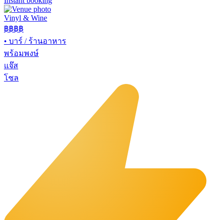
Instant booking
Vinyl & Wine
฿฿฿
฿
•
บาร์ / ร้านอาหาร
พร้อมพงษ์
แจ๊ส
โซล