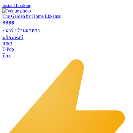
Instant booking
The Garden by Home Ekkamai
฿฿
฿฿
•
บาร์ / ร้านอาหาร
พร้อมพงษ์
R&B
T-Pop
ป๊อป