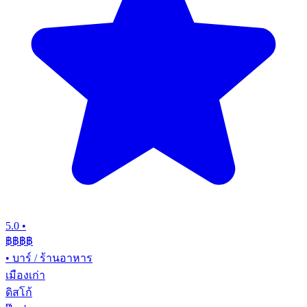
5.0
•
฿฿฿
฿
•
บาร์ / ร้านอาหาร
เมืองเก่า
ดิสโก้