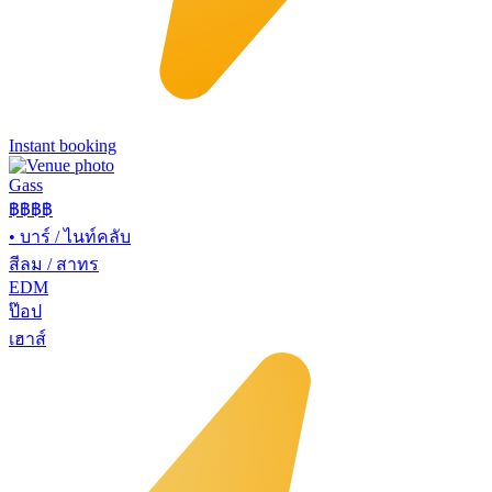
Instant booking
Gass
฿฿฿
฿
•
บาร์ / ไนท์คลับ
สีลม / สาทร
EDM
ป๊อป
เฮาส์