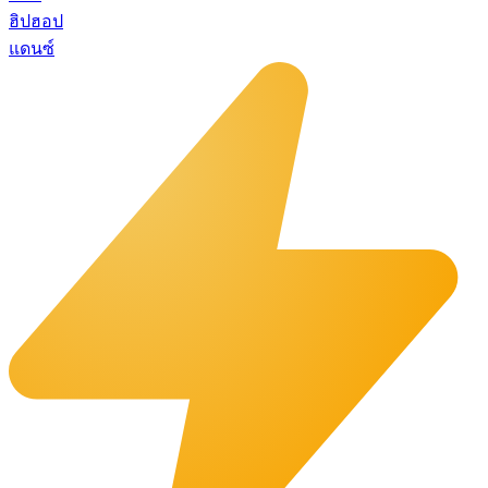
ฮิปฮอป
แดนซ์