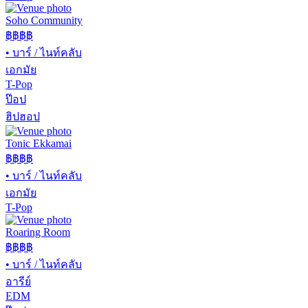
Soho Community
฿฿
฿฿
•
บาร์ / ไนท์คลับ
เอกมัย
T-Pop
ป๊อป
ฮิปฮอป
Tonic Ekkamai
฿฿
฿฿
•
บาร์ / ไนท์คลับ
เอกมัย
T-Pop
Roaring Room
฿฿
฿฿
•
บาร์ / ไนท์คลับ
อารีย์
EDM