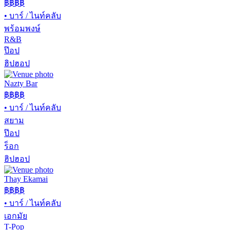
฿฿฿
฿
•
บาร์ / ไนท์คลับ
พร้อมพงษ์
R&B
ป๊อป
ฮิปฮอป
Nazty Bar
฿฿
฿฿
•
บาร์ / ไนท์คลับ
สยาม
ป๊อป
ร็อก
ฮิปฮอป
Thay Ekamai
฿฿
฿฿
•
บาร์ / ไนท์คลับ
เอกมัย
T-Pop