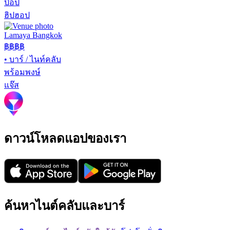
ป๊อป
ฮิปฮอป
Lamaya Bangkok
฿฿฿฿
•
บาร์ / ไนท์คลับ
พร้อมพงษ์
แจ๊ส
ดาวน์โหลดแอปของเรา
ค้นหาไนต์คลับและบาร์