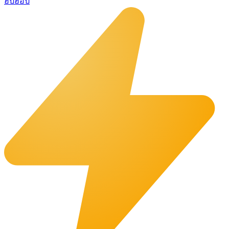
ฮิปฮอป