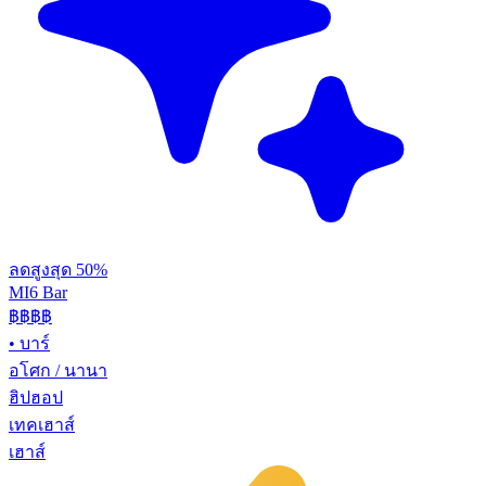
ลดสูงสุด 50%
MI6 Bar
฿฿
฿฿
•
บาร์
อโศก / นานา
ฮิปฮอป
เทคเฮาส์
เฮาส์