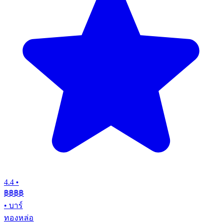
4.4
•
฿฿฿
฿
•
บาร์
ทองหล่อ