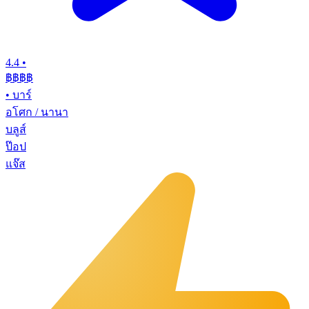
4.4
•
฿฿฿฿
•
บาร์
อโศก / นานา
บลูส์
ป๊อป
แจ๊ส