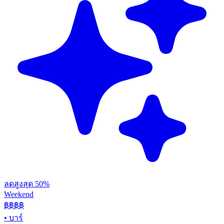
ลดสูงสุด 50%
Weekend
฿฿
฿฿
•
บาร์