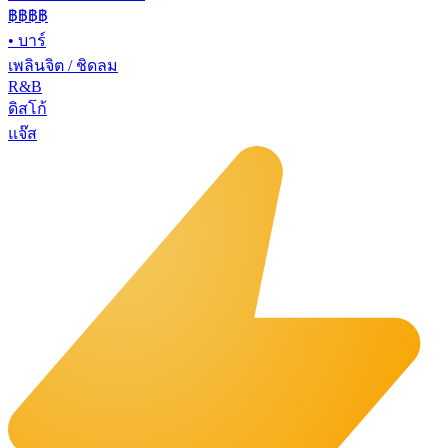
฿฿฿
฿
•
บาร์
เพลินจิต / ชิดลม
R&B
ดิสโก้
แจ๊ส