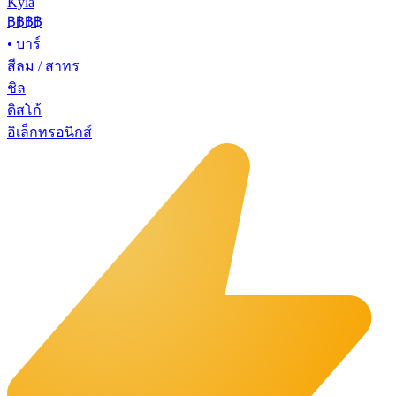
Kyla
฿฿
฿฿
•
บาร์
สีลม / สาทร
ชิล
ดิสโก้
อิเล็กทรอนิกส์