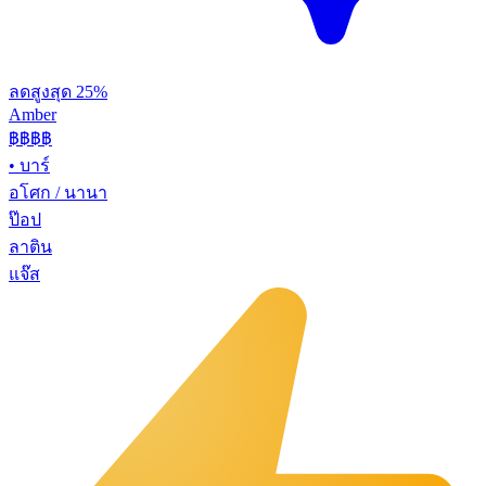
ลดสูงสุด 25%
Amber
฿฿฿
฿
•
บาร์
อโศก / นานา
ป๊อป
ลาติน
แจ๊ส