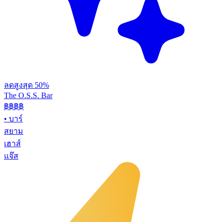
ลดสูงสุด 50%
The O.S.S. Bar
฿฿฿
฿
•
บาร์
สยาม
เฮาส์
แจ๊ส