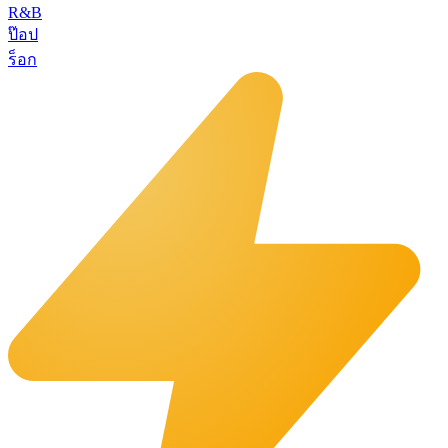
R&B
ป๊อป
ร็อก