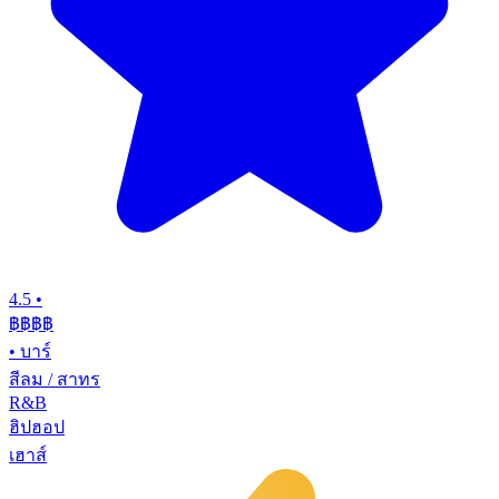
4.5
•
฿฿฿
฿
•
บาร์
สีลม / สาทร
R&B
ฮิปฮอป
เฮาส์