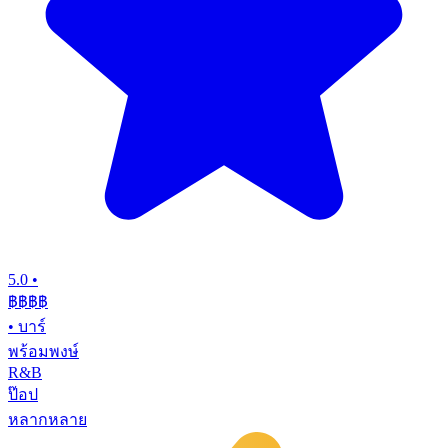
5.0
•
฿฿฿
฿
•
บาร์
พร้อมพงษ์
R&B
ป๊อป
หลากหลาย