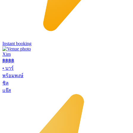
Instant booking
Xim
฿฿฿
฿
•
บาร์
พร้อมพงษ์
ชิล
แจ๊ส