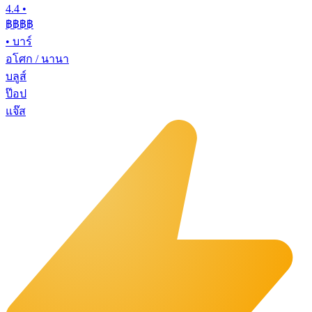
4.4
•
฿฿฿฿
•
บาร์
อโศก / นานา
บลูส์
ป๊อป
แจ๊ส