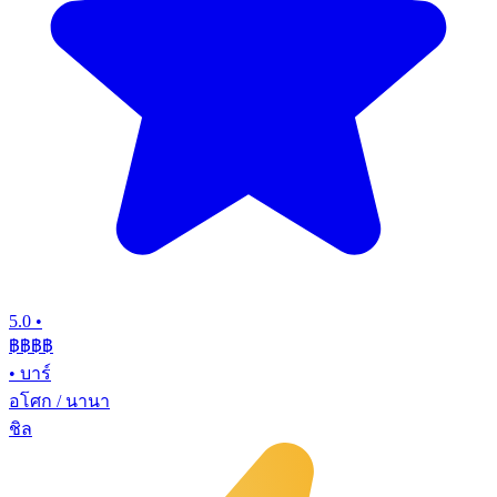
5.0
•
฿฿฿
฿
•
บาร์
อโศก / นานา
ชิล