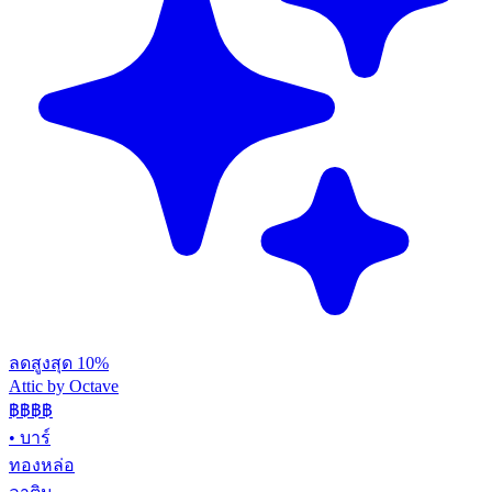
ลดสูงสุด 10%
Attic by Octave
฿฿฿
฿
•
บาร์
ทองหล่อ