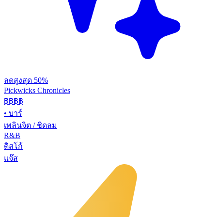
ลดสูงสุด 50%
Pickwicks Chronicles
฿฿฿
฿
•
บาร์
เพลินจิต / ชิดลม
R&B
ดิสโก้
แจ๊ส