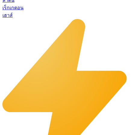
ลาติน
เร็กเกตอน
เฮาส์