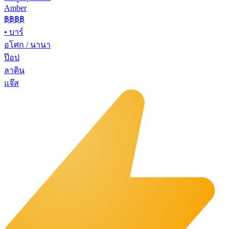
Amber
฿฿฿
฿
•
บาร์
อโศก / นานา
ป๊อป
ลาติน
แจ๊ส