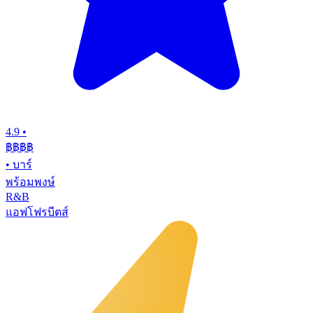
4.9
•
฿฿฿
฿
•
บาร์
พร้อมพงษ์
R&B
แอฟโฟรบีตส์