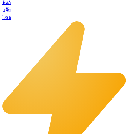
ฟังก์
แจ๊ส
โซล