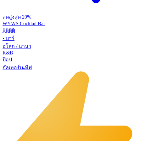
ลดสูงสุด 20%
WYWS Cocktail Bar
฿฿฿
฿
•
บาร์
อโศก / นานา
R&B
ป๊อป
อัลเทอร์เนทีฟ