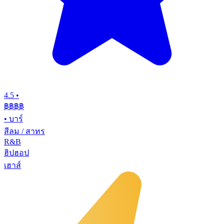
4.5
•
฿฿฿
฿
•
บาร์
สีลม / สาทร
R&B
ฮิปฮอป
เฮาส์