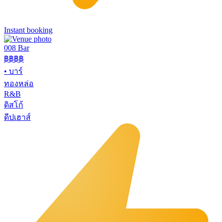
Instant booking
008 Bar
฿฿฿฿
•
บาร์
ทองหล่อ
R&B
ดิสโก้
ดีปเฮาส์