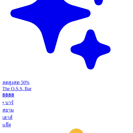
ลดสูงสุด 50%
The O.S.S. Bar
฿฿฿
฿
•
บาร์
สยาม
เฮาส์
แจ๊ส