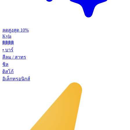
ลดสูงสุด 10%
Kyla
฿฿
฿฿
•
บาร์
สีลม / สาทร
ชิล
ดิสโก้
อิเล็กทรอนิกส์