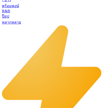
พร้อมพงษ์
R&B
ป๊อป
หลากหลาย