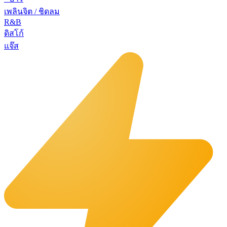
เพลินจิต / ชิดลม
R&B
ดิสโก้
แจ๊ส