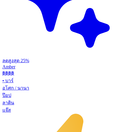
ลดสูงสุด 25%
Amber
฿฿฿
฿
•
บาร์
อโศก / นานา
ป๊อป
ลาติน
แจ๊ส