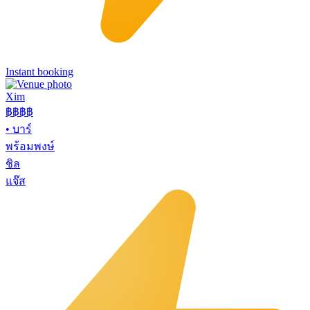
Instant booking
Xim
฿฿฿
฿
•
บาร์
พร้อมพงษ์
ชิล
แจ๊ส