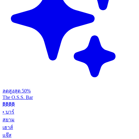
ลดสูงสุด 50%
The O.S.S. Bar
฿฿฿
฿
•
บาร์
สยาม
เฮาส์
แจ๊ส