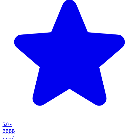
5.0
•
฿฿฿
฿
•
บาร์