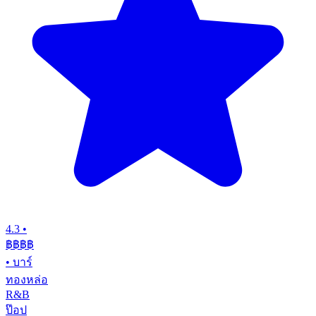
4.3
•
฿฿฿
฿
•
บาร์
ทองหล่อ
R&B
ป๊อป