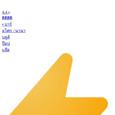
4.4
•
฿฿฿฿
•
บาร์
อโศก / นานา
บลูส์
ป๊อป
แจ๊ส