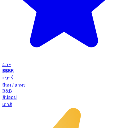
4.5
•
฿฿฿
฿
•
บาร์
สีลม / สาทร
R&B
ฮิปฮอป
เฮาส์