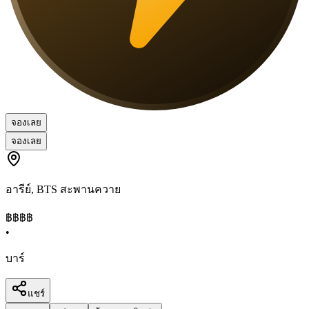
จองเลย
จองเลย
อารีย์
,
BTS สะพานควาย
฿฿
฿฿
•
บาร์
แชร์