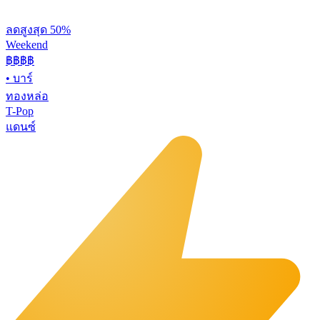
ลดสูงสุด 50%
Weekend
฿฿
฿฿
•
บาร์
ทองหล่อ
T-Pop
แดนซ์