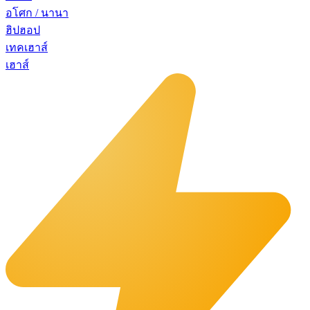
อโศก / นานา
ฮิปฮอป
เทคเฮาส์
เฮาส์