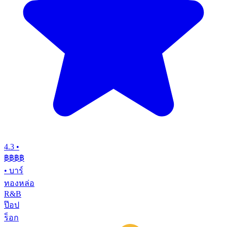
4.3
•
฿฿฿
฿
•
บาร์
ทองหล่อ
R&B
ป๊อป
ร็อก