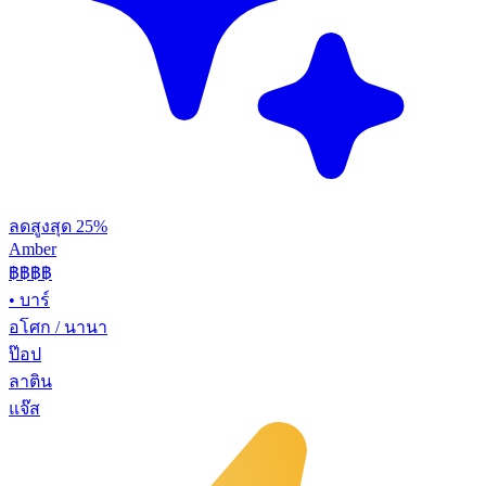
ลดสูงสุด 25%
Amber
฿฿฿
฿
•
บาร์
อโศก / นานา
ป๊อป
ลาติน
แจ๊ส