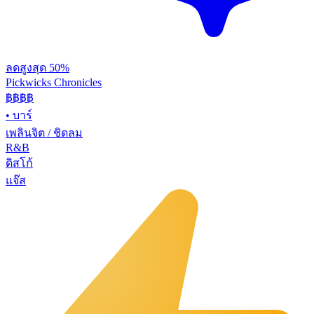
ลดสูงสุด 50%
Pickwicks Chronicles
฿฿฿
฿
•
บาร์
เพลินจิต / ชิดลม
R&B
ดิสโก้
แจ๊ส