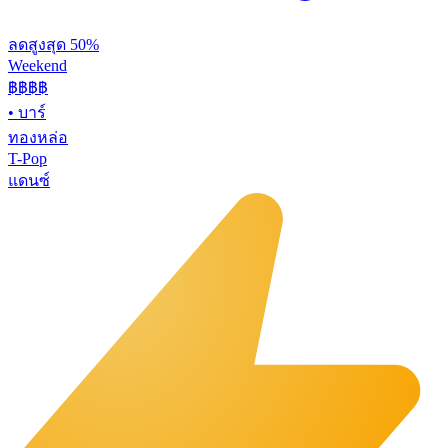
ลดสูงสุด 50%
Weekend
฿฿
฿฿
•
บาร์
ทองหล่อ
T-Pop
แดนซ์