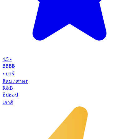
4.5
•
฿฿฿
฿
•
บาร์
สีลม / สาทร
R&B
ฮิปฮอป
เฮาส์