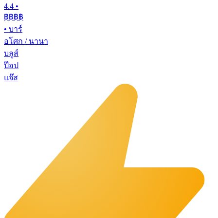
4.4
•
฿฿฿฿
•
บาร์
อโศก / นานา
บลูส์
ป๊อป
แจ๊ส