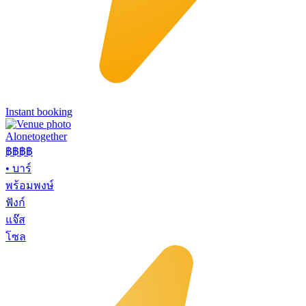
Instant booking
Alonetogether
฿฿฿
฿
•
บาร์
พร้อมพงษ์
ฟังก์
แจ๊ส
โซล