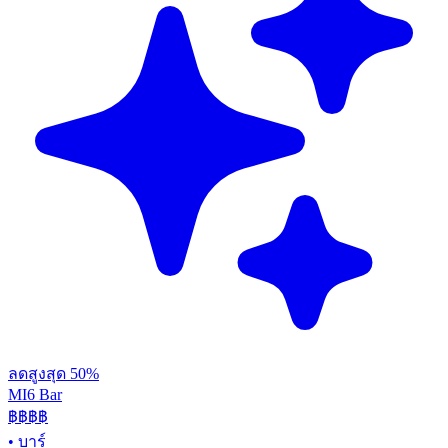
ลดสูงสุด 50%
MI6 Bar
฿฿
฿฿
•
บาร์