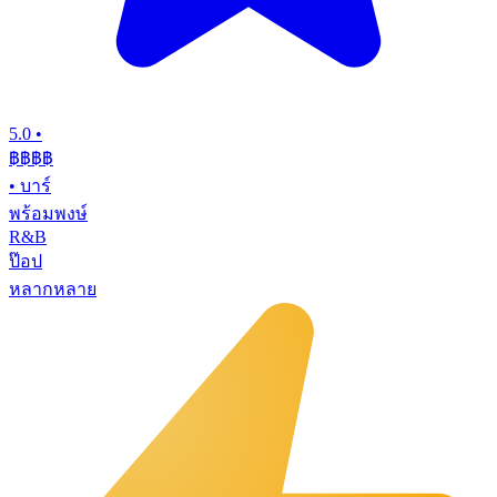
5.0
•
฿฿฿
฿
•
บาร์
พร้อมพงษ์
R&B
ป๊อป
หลากหลาย