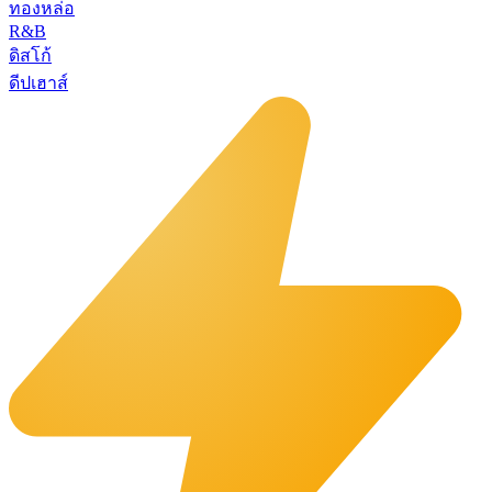
ทองหล่อ
R&B
ดิสโก้
ดีปเฮาส์