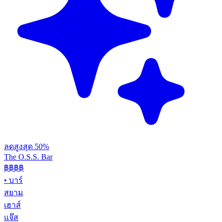
ลดสูงสุด 50%
The O.S.S. Bar
฿฿฿
฿
•
บาร์
สยาม
เฮาส์
แจ๊ส