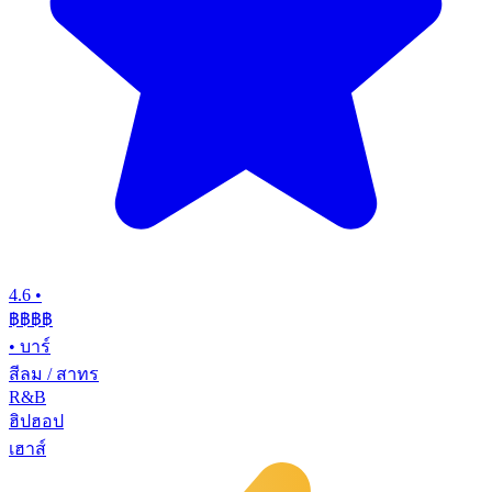
4.6
•
฿฿฿
฿
•
บาร์
สีลม / สาทร
R&B
ฮิปฮอป
เฮาส์