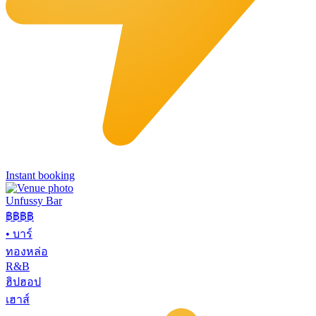
Instant booking
Unfussy Bar
฿฿
฿฿
•
บาร์
ทองหล่อ
R&B
ฮิปฮอป
เฮาส์