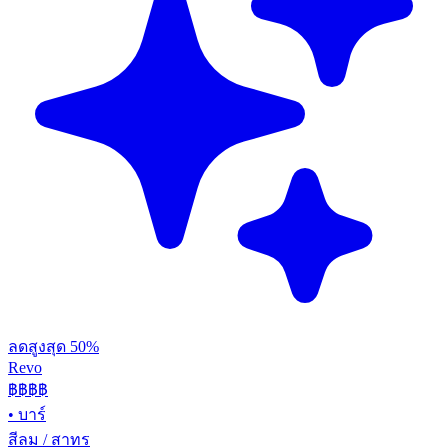
ลดสูงสุด 50%
Revo
฿฿฿
฿
•
บาร์
สีลม / สาทร