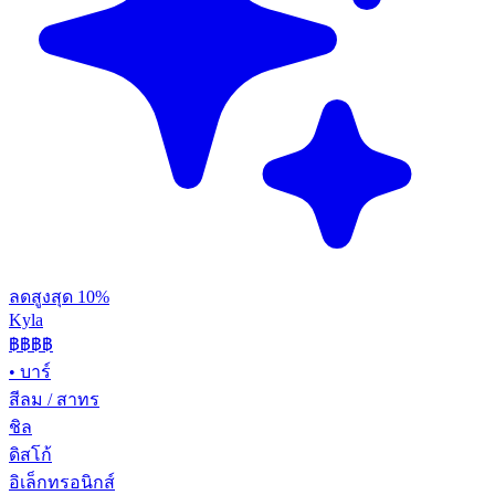
ลดสูงสุด 10%
Kyla
฿฿
฿฿
•
บาร์
สีลม / สาทร
ชิล
ดิสโก้
อิเล็กทรอนิกส์