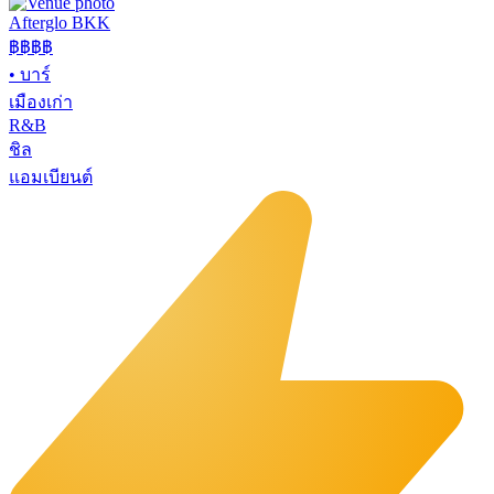
Afterglo BKK
฿฿฿
฿
•
บาร์
เมืองเก่า
R&B
ชิล
แอมเบียนต์