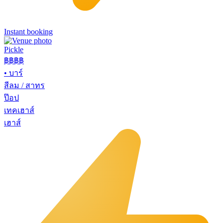
Instant booking
Pickle
฿฿฿
฿
•
บาร์
สีลม / สาทร
ป๊อป
เทคเฮาส์
เฮาส์