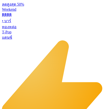
ลดสูงสุด 50%
Weekend
฿฿
฿฿
•
บาร์
ทองหล่อ
T-Pop
แดนซ์