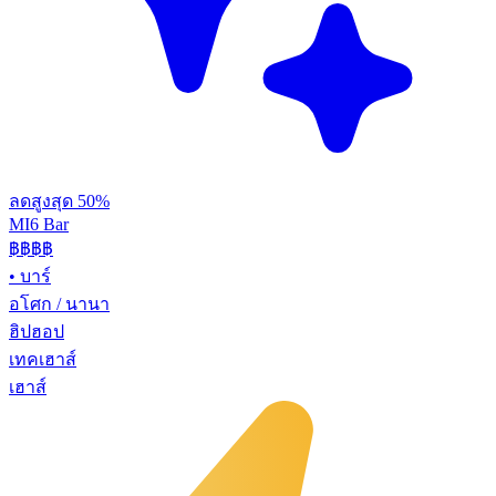
ลดสูงสุด 50%
MI6 Bar
฿฿
฿฿
•
บาร์
อโศก / นานา
ฮิปฮอป
เทคเฮาส์
เฮาส์