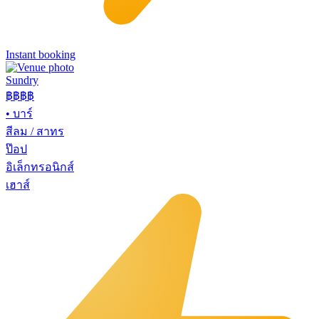
Instant booking
Sundry
฿฿฿
฿
•
บาร์
สีลม / สาทร
ป๊อป
อิเล็กทรอนิกส์
เฮาส์