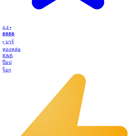
4.4
•
฿฿฿
฿
•
บาร์
ทองหล่อ
R&B
ป๊อป
ร็อก