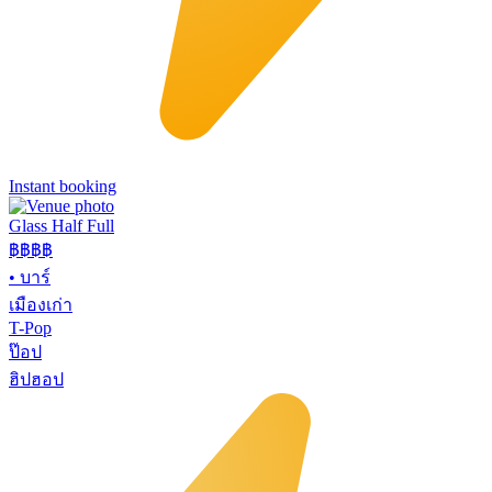
Instant booking
Glass Half Full
฿฿
฿฿
•
บาร์
เมืองเก่า
T-Pop
ป๊อป
ฮิปฮอป