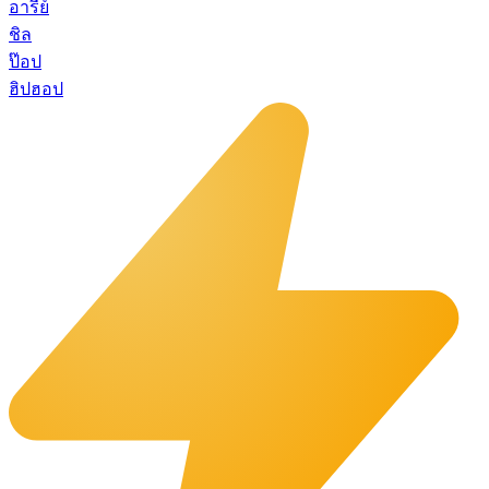
อารีย์
ชิล
ป๊อป
ฮิปฮอป