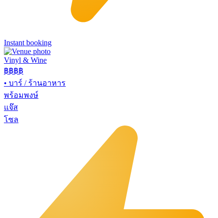
Instant booking
Vinyl & Wine
฿฿฿
฿
•
บาร์ / ร้านอาหาร
พร้อมพงษ์
แจ๊ส
โซล