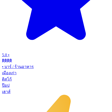
5.0
•
฿฿฿
฿
•
บาร์ / ร้านอาหาร
เมืองเก่า
ดิสโก้
ป๊อป
เฮาส์