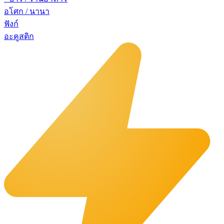
อโศก / นานา
ฟังก์
อะคูสติก