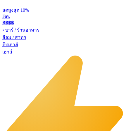
ลดสูงสุด 10%
Fav.
฿฿
฿฿
•
บาร์ / ร้านอาหาร
สีลม / สาทร
ดีปเฮาส์
เฮาส์