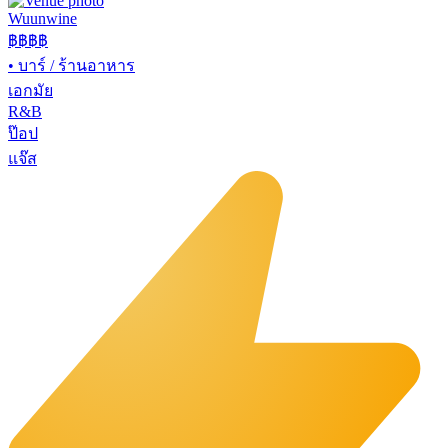
Wuunwine
฿฿
฿฿
•
บาร์ / ร้านอาหาร
เอกมัย
R&B
ป๊อป
แจ๊ส