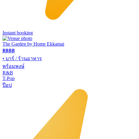
Instant booking
The Garden by Home Ekkamai
฿฿
฿฿
•
บาร์ / ร้านอาหาร
พร้อมพงษ์
R&B
T-Pop
ป๊อป