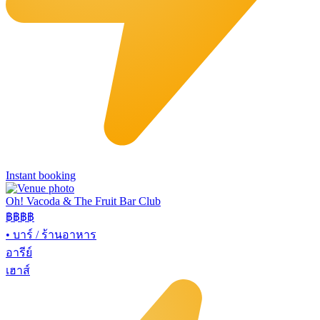
Instant booking
Oh! Vacoda & The Fruit Bar Club
฿฿
฿฿
•
บาร์ / ร้านอาหาร
อารีย์
เฮาส์