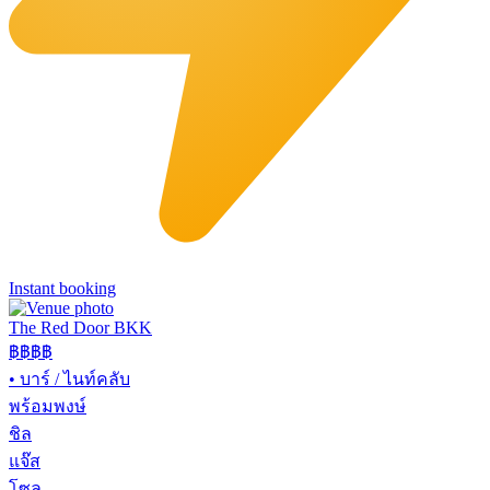
Instant booking
The Red Door BKK
฿฿฿
฿
•
บาร์ / ไนท์คลับ
พร้อมพงษ์
ชิล
แจ๊ส
โซล