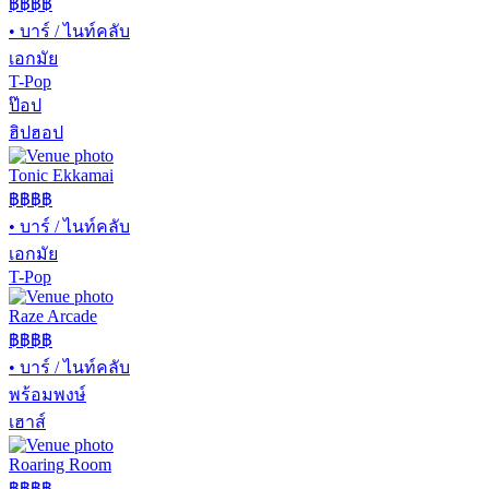
฿฿
฿฿
•
บาร์ / ไนท์คลับ
เอกมัย
T-Pop
ป๊อป
ฮิปฮอป
Tonic Ekkamai
฿฿
฿฿
•
บาร์ / ไนท์คลับ
เอกมัย
T-Pop
Raze Arcade
฿฿฿
฿
•
บาร์ / ไนท์คลับ
พร้อมพงษ์
เฮาส์
Roaring Room
฿฿
฿฿