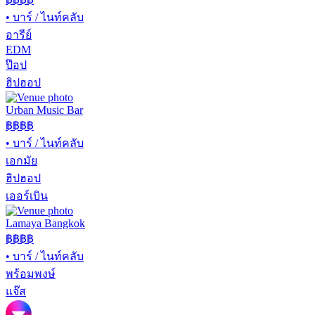
•
บาร์ / ไนท์คลับ
อารีย์
EDM
ป๊อป
ฮิปฮอป
Urban Music Bar
฿฿
฿฿
•
บาร์ / ไนท์คลับ
เอกมัย
ฮิปฮอป
เออร์เบิน
Lamaya Bangkok
฿฿฿฿
•
บาร์ / ไนท์คลับ
พร้อมพงษ์
แจ๊ส