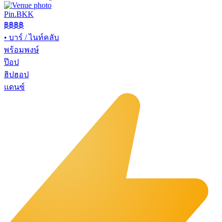
Pin.BKK
฿฿฿
฿
•
บาร์ / ไนท์คลับ
พร้อมพงษ์
ป๊อป
ฮิปฮอป
แดนซ์