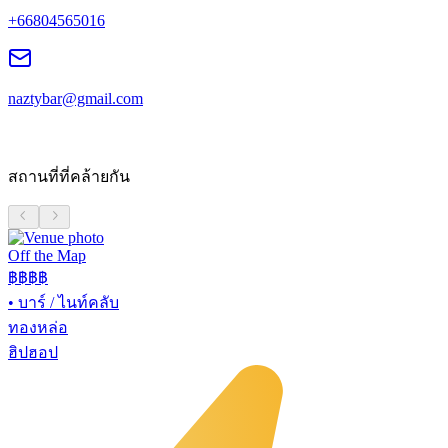
+66804565016
naztybar@gmail.com
สถานที่ที่คล้ายกัน
Off the Map
฿฿฿
฿
•
บาร์ / ไนท์คลับ
ทองหล่อ
ฮิปฮอป