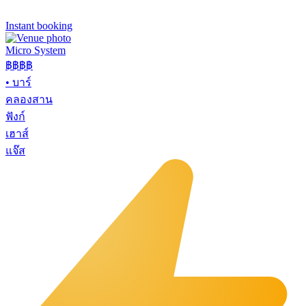
Instant booking
Micro System
฿฿
฿฿
•
บาร์
คลองสาน
ฟังก์
เฮาส์
แจ๊ส