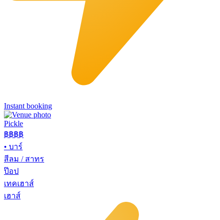
Instant booking
Pickle
฿฿฿
฿
•
บาร์
สีลม / สาทร
ป๊อป
เทคเฮาส์
เฮาส์