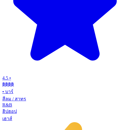
4.5
•
฿฿฿
฿
•
บาร์
สีลม / สาทร
R&B
ฮิปฮอป
เฮาส์