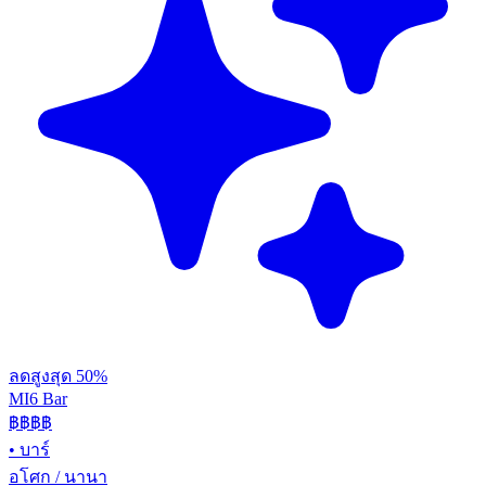
ลดสูงสุด 50%
MI6 Bar
฿฿
฿฿
•
บาร์
อโศก / นานา