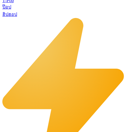
T-Pop
ป๊อป
ฮิปฮอป