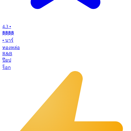
4.3
•
฿฿฿
฿
•
บาร์
ทองหล่อ
R&B
ป๊อป
ร็อก