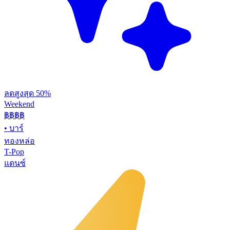
ลดสูงสุด 50%
Weekend
฿฿
฿฿
•
บาร์
ทองหล่อ
T-Pop
แดนซ์