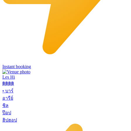
Instant booking
Les Hi
฿฿
฿฿
•
บาร์
อารีย์
ชิล
ป๊อป
ฮิปฮอป