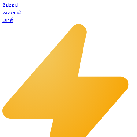
ฮิปฮอป
เทคเฮาส์
เฮาส์