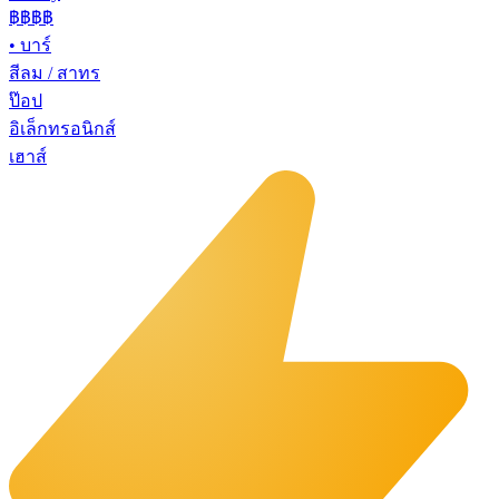
฿฿฿
฿
•
บาร์
สีลม / สาทร
ป๊อป
อิเล็กทรอนิกส์
เฮาส์