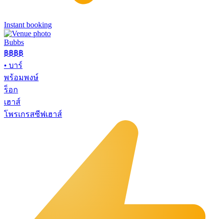
Instant booking
Bubbs
฿฿฿
฿
•
บาร์
พร้อมพงษ์
ร็อก
เฮาส์
โพรเกรสซีฟเฮาส์