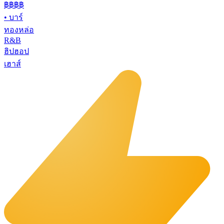
฿฿
฿฿
•
บาร์
ทองหล่อ
R&B
ฮิปฮอป
เฮาส์