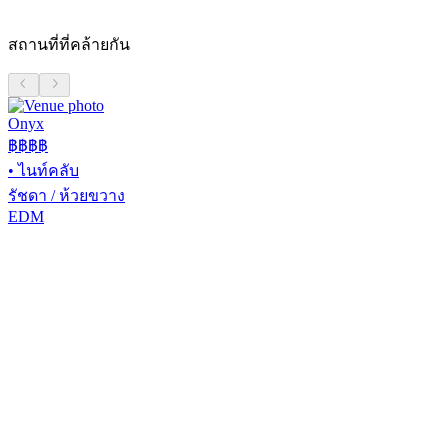
สถานที่ที่คล้ายกัน
Onyx
฿฿฿
฿
•
ไนท์คลับ
รัชดา / ห้วยขวาง
EDM