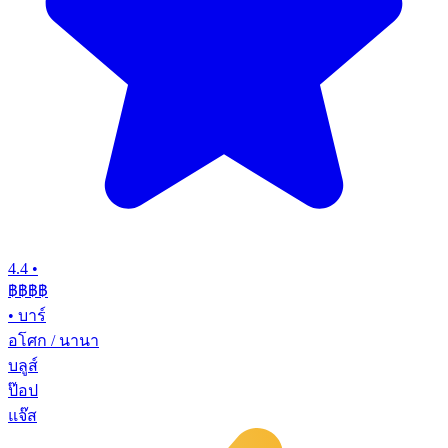
4.4
•
฿฿฿฿
•
บาร์
อโศก / นานา
บลูส์
ป๊อป
แจ๊ส