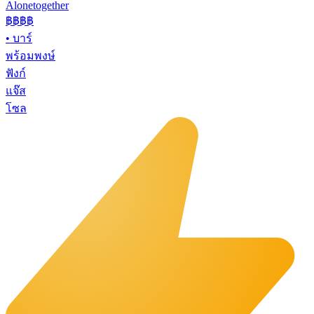
Alonetogether
฿฿฿
฿
•
บาร์
พร้อมพงษ์
ฟังก์
แจ๊ส
โซล