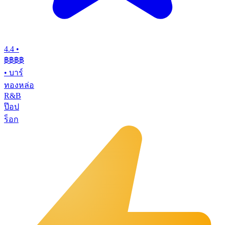
4.4
•
฿฿฿
฿
•
บาร์
ทองหล่อ
R&B
ป๊อป
ร็อก