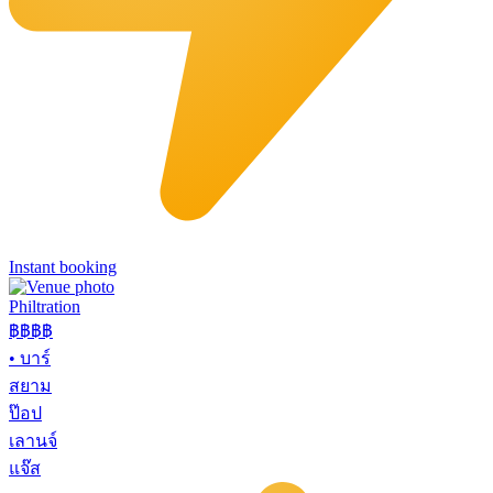
Instant booking
Philtration
฿฿฿
฿
•
บาร์
สยาม
ป๊อป
เลานจ์
แจ๊ส