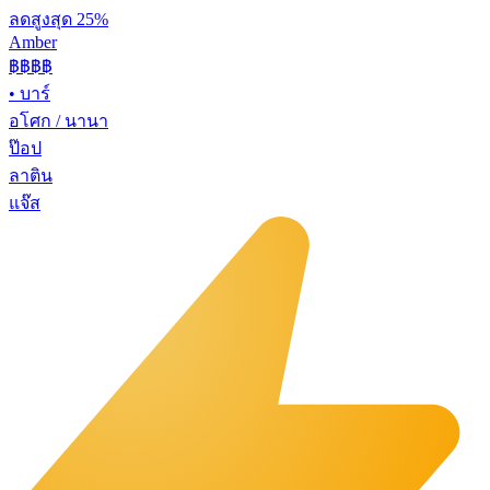
ลดสูงสุด 25%
Amber
฿฿฿
฿
•
บาร์
อโศก / นานา
ป๊อป
ลาติน
แจ๊ส