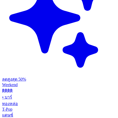
ลดสูงสุด 50%
Weekend
฿฿
฿฿
•
บาร์
ทองหล่อ
T-Pop
แดนซ์