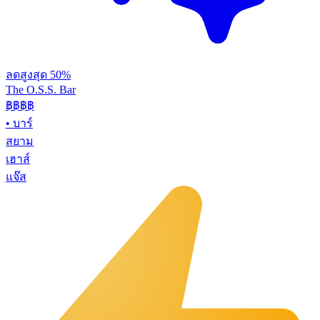
ลดสูงสุด 50%
The O.S.S. Bar
฿฿฿
฿
•
บาร์
สยาม
เฮาส์
แจ๊ส