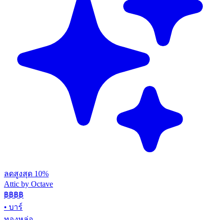
ลดสูงสุด 10%
Attic by Octave
฿฿฿
฿
•
บาร์
ทองหล่อ