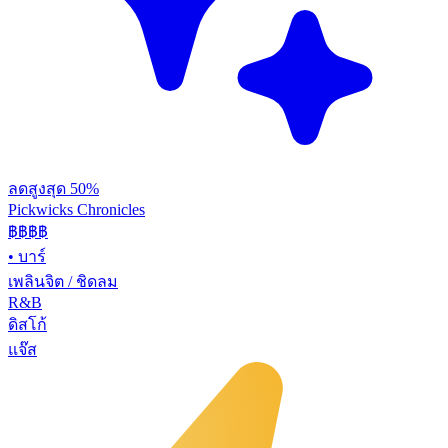
ลดสูงสุด 50%
Pickwicks Chronicles
฿฿฿
฿
•
บาร์
เพลินจิต / ชิดลม
R&B
ดิสโก้
แจ๊ส