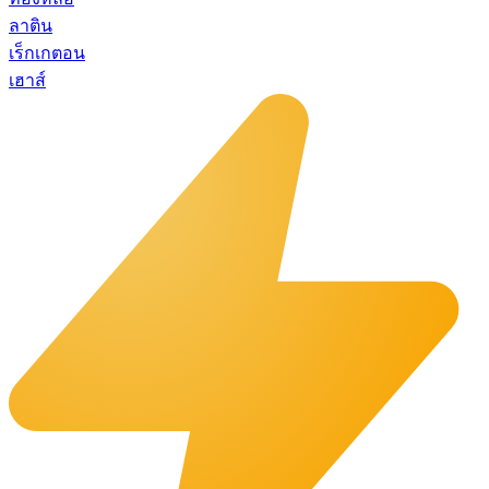
ลาติน
เร็กเกตอน
เฮาส์