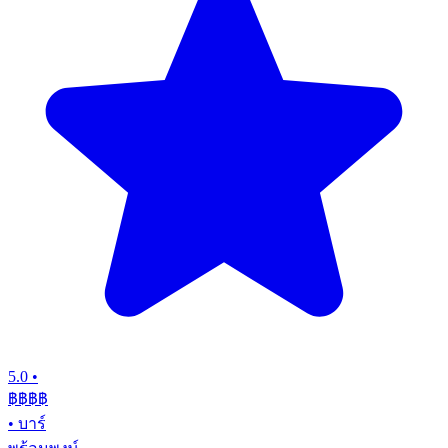
5.0
•
฿฿฿
฿
•
บาร์