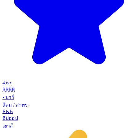
4.6
•
฿฿฿
฿
•
บาร์
สีลม / สาทร
R&B
ฮิปฮอป
เฮาส์