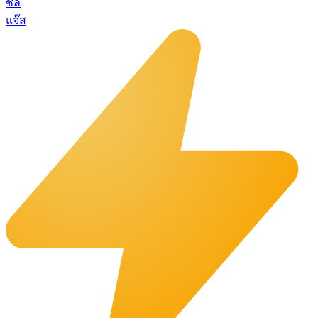
ชิล
แจ๊ส