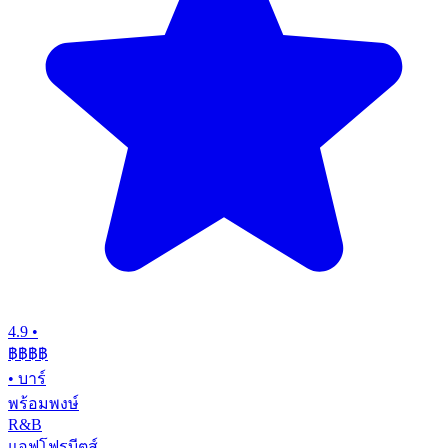
4.9
•
฿฿฿
฿
•
บาร์
พร้อมพงษ์
R&B
แอฟโฟรบีตส์