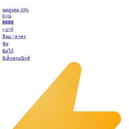
ลดสูงสุด 10%
Kyla
฿฿
฿฿
•
บาร์
สีลม / สาทร
ชิล
ดิสโก้
อิเล็กทรอนิกส์