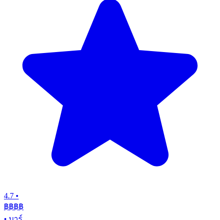
4.7
•
฿฿฿
฿
•
บาร์