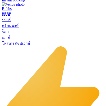
Instant booking
Bubbs
฿฿฿
฿
•
บาร์
พร้อมพงษ์
ร็อก
เฮาส์
โพรเกรสซีฟเฮาส์