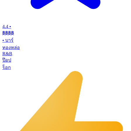
4.4
•
฿฿฿
฿
•
บาร์
ทองหล่อ
R&B
ป๊อป
ร็อก