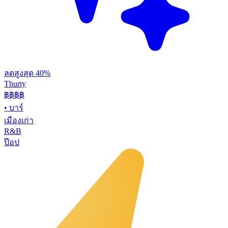
ลดสูงสุด 40%
Thurty
฿฿
฿฿
•
บาร์
เมืองเก่า
R&B
ป๊อป