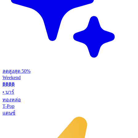
ลดสูงสุด 50%
Weekend
฿฿
฿฿
•
บาร์
ทองหล่อ
T-Pop
แดนซ์