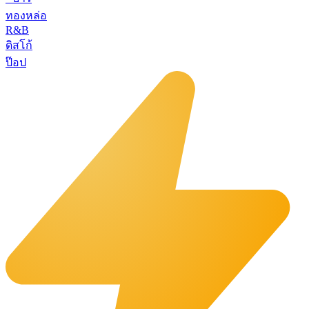
ทองหล่อ
R&B
ดิสโก้
ป๊อป