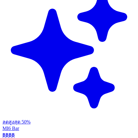
ลดสูงสุด 50%
MI6 Bar
฿฿
฿฿