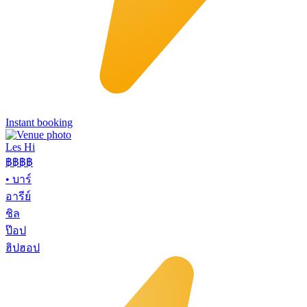
Instant booking
Les Hi
฿฿
฿฿
•
บาร์
อารีย์
ชิล
ป๊อป
ฮิปฮอป