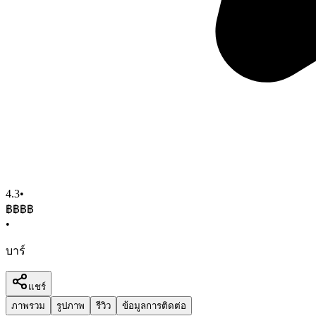
4.3
•
฿฿฿
฿
•
บาร์
แชร์
ภาพรวม
รูปภาพ
รีวิว
ข้อมูลการติดต่อ