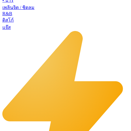
•
บาร์
เพลินจิต / ชิดลม
R&B
ดิสโก้
แจ๊ส