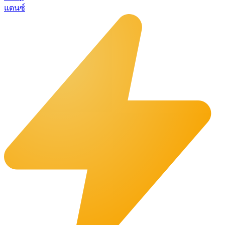
แดนซ์