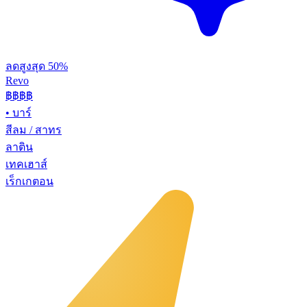
ลดสูงสุด 50%
Revo
฿฿฿
฿
•
บาร์
สีลม / สาทร
ลาติน
เทคเฮาส์
เร็กเกตอน