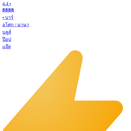
4.4
•
฿฿฿฿
•
บาร์
อโศก / นานา
บลูส์
ป๊อป
แจ๊ส