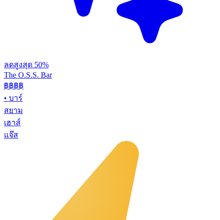
ลดสูงสุด 50%
The O.S.S. Bar
฿฿฿
฿
•
บาร์
สยาม
เฮาส์
แจ๊ส