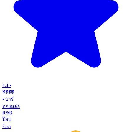
4.4
•
฿฿฿
฿
•
บาร์
ทองหล่อ
R&B
ป๊อป
ร็อก