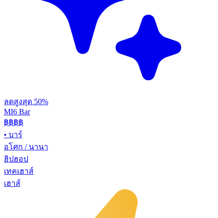
ลดสูงสุด 50%
MI6 Bar
฿฿
฿฿
•
บาร์
อโศก / นานา
ฮิปฮอป
เทคเฮาส์
เฮาส์