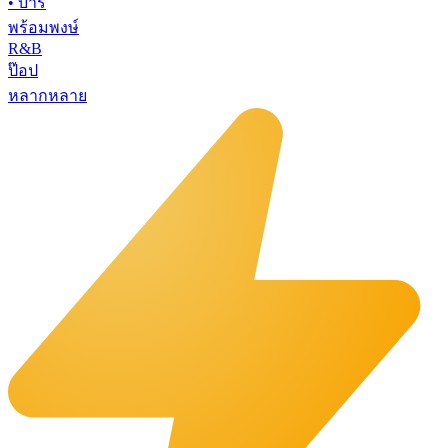
•
บาร์
พร้อมพงษ์
R&B
ป๊อป
หลากหลาย