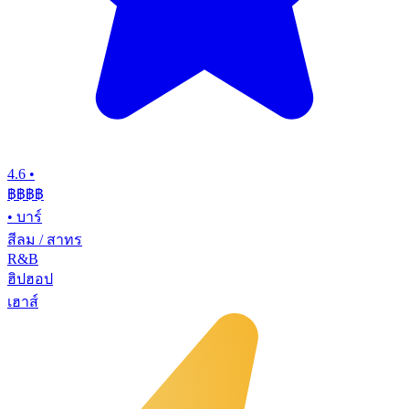
4.6
•
฿฿฿
฿
•
บาร์
สีลม / สาทร
R&B
ฮิปฮอป
เฮาส์