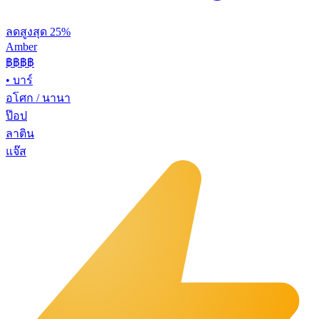
ลดสูงสุด 25%
Amber
฿฿฿
฿
•
บาร์
อโศก / นานา
ป๊อป
ลาติน
แจ๊ส