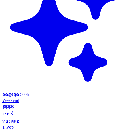
ลดสูงสุด 50%
Weekend
฿฿
฿฿
•
บาร์
ทองหล่อ
T-Pop