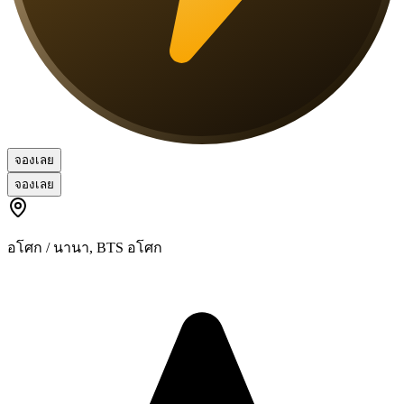
จองเลย
จองเลย
อโศก / นานา
,
BTS อโศก