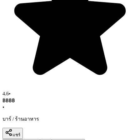
4.6
•
฿฿฿
฿
•
บาร์ / ร้านอาหาร
แชร์