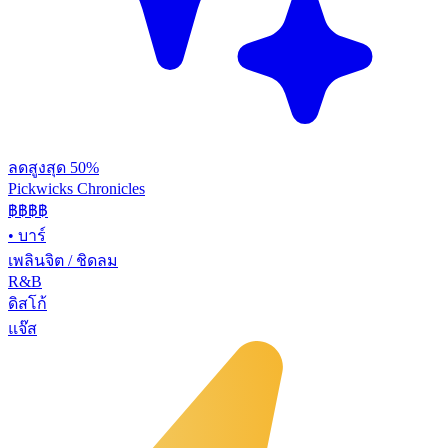
ลดสูงสุด 50%
Pickwicks Chronicles
฿฿฿
฿
•
บาร์
เพลินจิต / ชิดลม
R&B
ดิสโก้
แจ๊ส