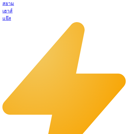
สยาม
เฮาส์
แจ๊ส