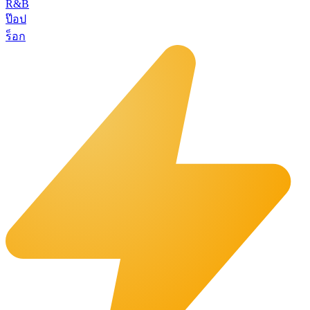
R&B
ป๊อป
ร็อก