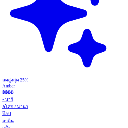
ลดสูงสุด 25%
Amber
฿฿฿
฿
•
บาร์
อโศก / นานา
ป๊อป
ลาติน
แจ๊ส