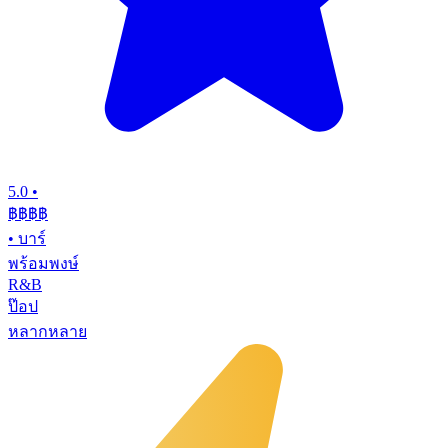
5.0
•
฿฿฿
฿
•
บาร์
พร้อมพงษ์
R&B
ป๊อป
หลากหลาย