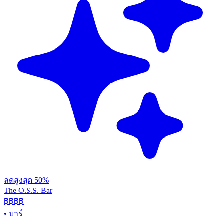
ลดสูงสุด 50%
The O.S.S. Bar
฿฿฿
฿
•
บาร์