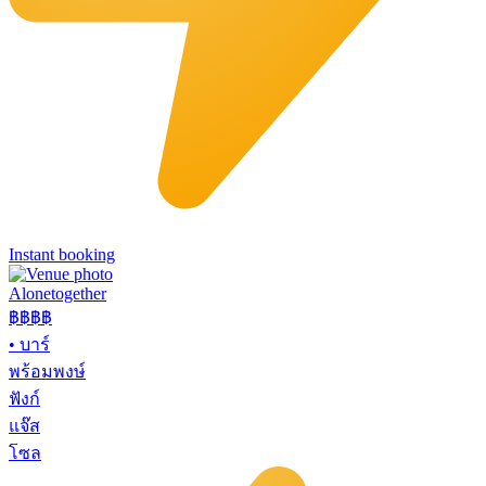
Instant booking
Alonetogether
฿฿฿
฿
•
บาร์
พร้อมพงษ์
ฟังก์
แจ๊ส
โซล