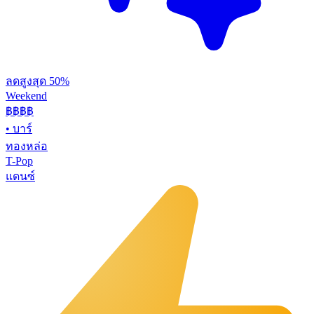
ลดสูงสุด 50%
Weekend
฿฿
฿฿
•
บาร์
ทองหล่อ
T-Pop
แดนซ์