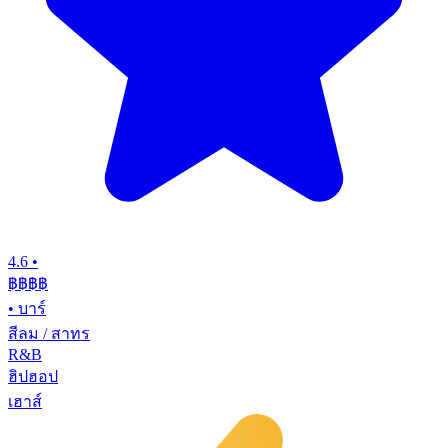
4.6
•
฿฿฿
฿
•
บาร์
สีลม / สาทร
R&B
ฮิปฮอป
เฮาส์