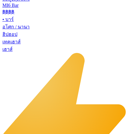
MI6 Bar
฿฿
฿฿
•
บาร์
อโศก / นานา
ฮิปฮอป
เทคเฮาส์
เฮาส์