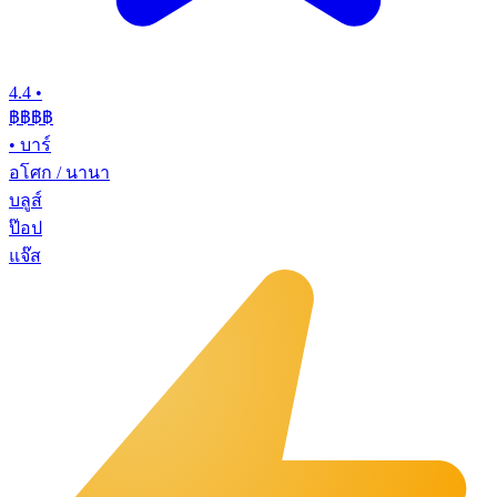
4.4
•
฿฿฿฿
•
บาร์
อโศก / นานา
บลูส์
ป๊อป
แจ๊ส