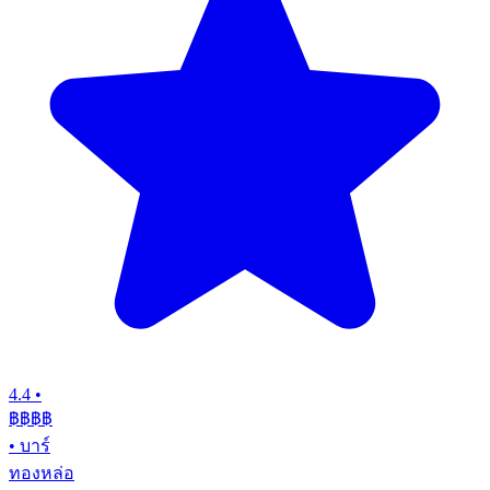
4.4
•
฿฿฿
฿
•
บาร์
ทองหล่อ