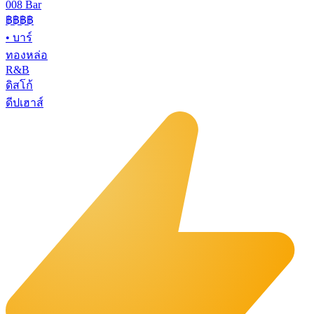
008 Bar
฿฿฿฿
•
บาร์
ทองหล่อ
R&B
ดิสโก้
ดีปเฮาส์