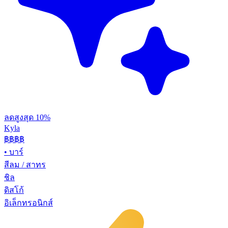
ลดสูงสุด 10%
Kyla
฿฿
฿฿
•
บาร์
สีลม / สาทร
ชิล
ดิสโก้
อิเล็กทรอนิกส์