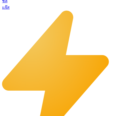
ชิล
แจ๊ส