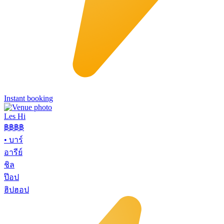
Instant booking
Les Hi
฿฿
฿฿
•
บาร์
อารีย์
ชิล
ป๊อป
ฮิปฮอป