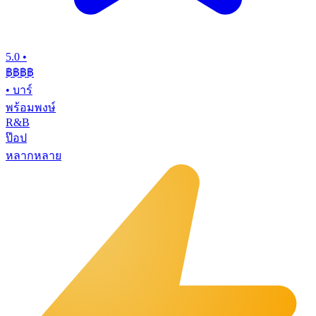
5.0
•
฿฿฿
฿
•
บาร์
พร้อมพงษ์
R&B
ป๊อป
หลากหลาย