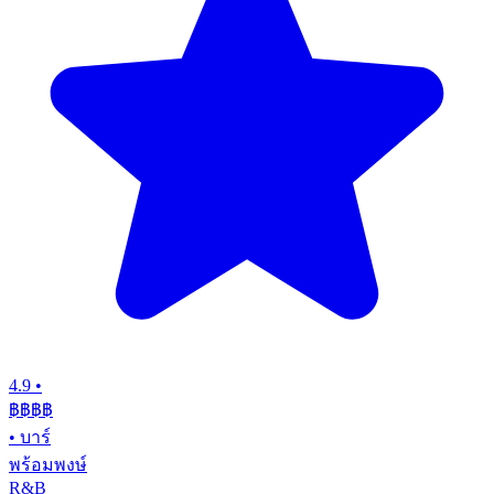
4.9
•
฿฿฿
฿
•
บาร์
พร้อมพงษ์
R&B