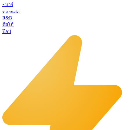
•
บาร์
ทองหล่อ
R&B
ดิสโก้
ป๊อป