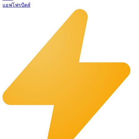
แอฟโฟรบีตส์