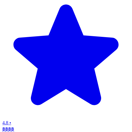
4.8
•
฿฿฿
฿