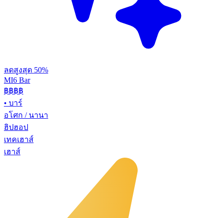
ลดสูงสุด 50%
MI6 Bar
฿฿
฿฿
•
บาร์
อโศก / นานา
ฮิปฮอป
เทคเฮาส์
เฮาส์