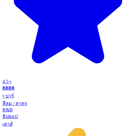
4.5
•
฿฿฿
฿
•
บาร์
สีลม / สาทร
R&B
ฮิปฮอป
เฮาส์