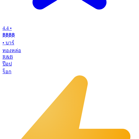
4.4
•
฿฿฿
฿
•
บาร์
ทองหล่อ
R&B
ป๊อป
ร็อก