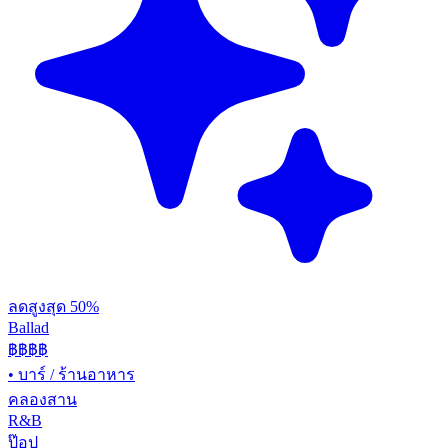
ลดสูงสุด 50%
Ballad
฿฿฿
฿
•
บาร์ / ร้านอาหาร
คลองสาน
R&B
ป๊อป