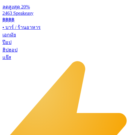
ลดสูงสุด 20%
2463 Speakeasy
฿฿฿฿
•
บาร์ / ร้านอาหาร
เอกมัย
ป๊อป
ฮิปฮอป
แจ๊ส