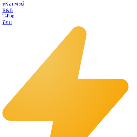
พร้อมพงษ์
R&B
T-Pop
ป๊อป