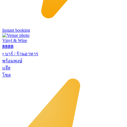
Instant booking
Vinyl & Wine
฿฿฿
฿
•
บาร์ / ร้านอาหาร
พร้อมพงษ์
แจ๊ส
โซล