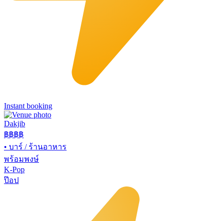
Instant booking
Dakjib
฿฿
฿฿
•
บาร์ / ร้านอาหาร
พร้อมพงษ์
K-Pop
ป๊อป