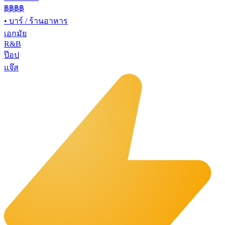
฿฿
฿฿
•
บาร์ / ร้านอาหาร
เอกมัย
R&B
ป๊อป
แจ๊ส