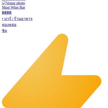
Must Wine Bar
฿฿
฿฿
•
บาร์ / ร้านอาหาร
ทองหล่อ
ชิล