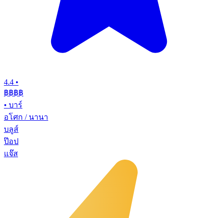
4.4
•
฿฿฿฿
•
บาร์
อโศก / นานา
บลูส์
ป๊อป
แจ๊ส