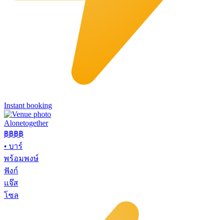
Instant booking
Alonetogether
฿฿฿
฿
•
บาร์
พร้อมพงษ์
ฟังก์
แจ๊ส
โซล