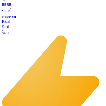
฿฿฿
฿
•
บาร์
ทองหล่อ
R&B
ป๊อป
ร็อก