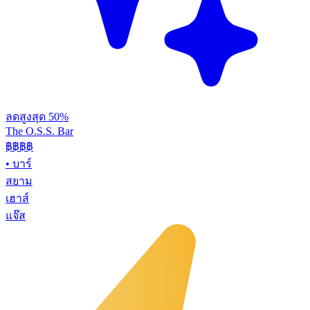
ลดสูงสุด 50%
The O.S.S. Bar
฿฿฿
฿
•
บาร์
สยาม
เฮาส์
แจ๊ส