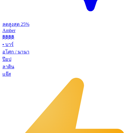
ลดสูงสุด 25%
Amber
฿฿฿
฿
•
บาร์
อโศก / นานา
ป๊อป
ลาติน
แจ๊ส