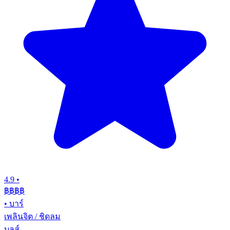
4.9
•
฿฿฿฿
•
บาร์
เพลินจิต / ชิดลม
บลูส์