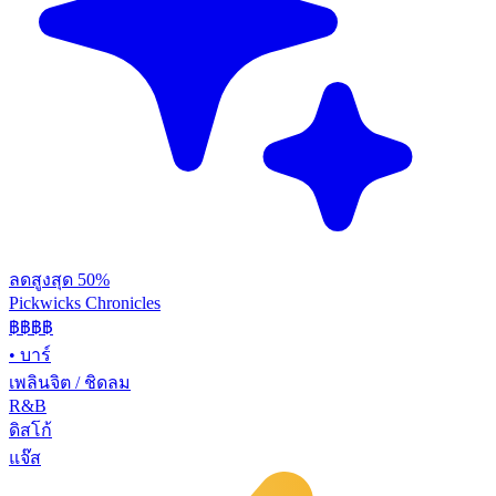
ลดสูงสุด 50%
Pickwicks Chronicles
฿฿฿
฿
•
บาร์
เพลินจิต / ชิดลม
R&B
ดิสโก้
แจ๊ส