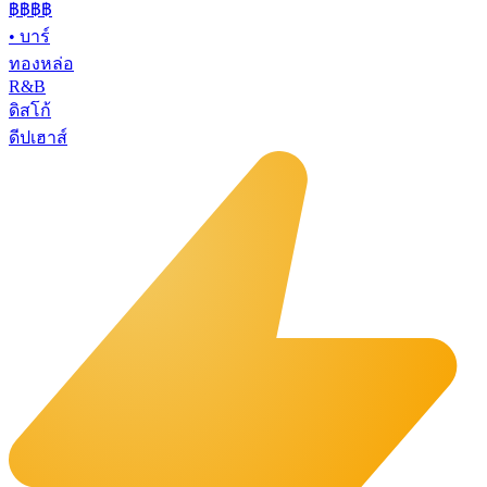
฿฿฿฿
•
บาร์
ทองหล่อ
R&B
ดิสโก้
ดีปเฮาส์