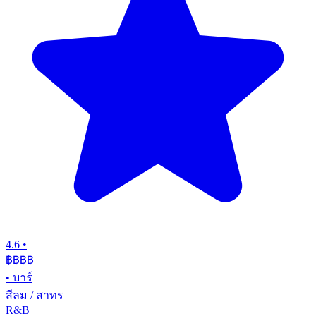
4.6
•
฿฿฿
฿
•
บาร์
สีลม / สาทร
R&B