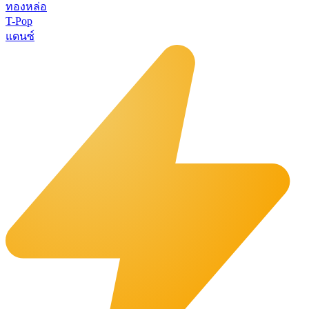
ทองหล่อ
T-Pop
แดนซ์