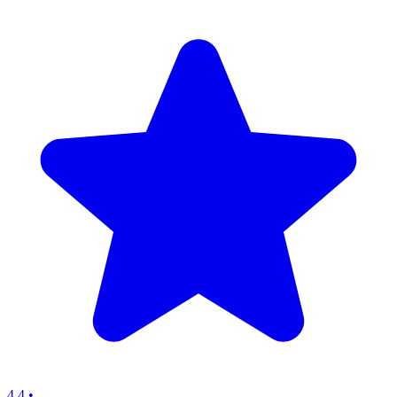
4.4
•