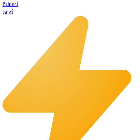
ฮิปฮอป
เฮาส์