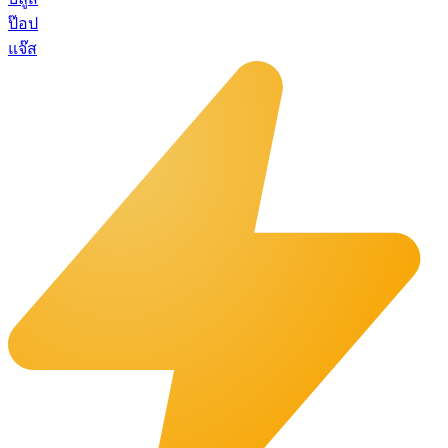
ป๊อป
แจ๊ส