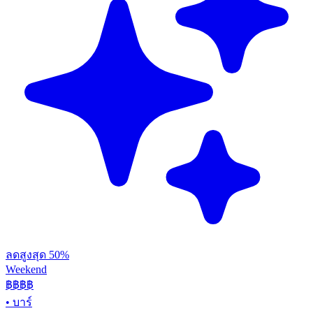
ลดสูงสุด 50%
Weekend
฿฿
฿฿
•
บาร์