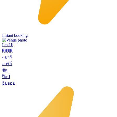
Instant booking
Les Hi
฿฿
฿฿
•
บาร์
อารีย์
ชิล
ป๊อป
ฮิปฮอป