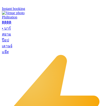
Instant booking
Philtration
฿฿฿
฿
•
บาร์
สยาม
ป๊อป
เลานจ์
แจ๊ส