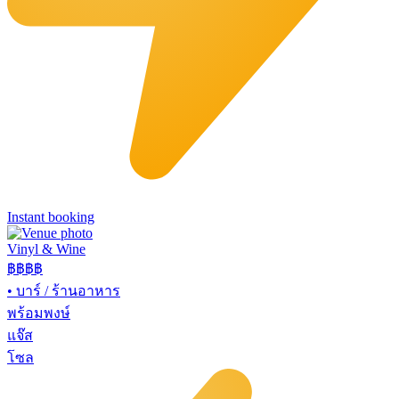
Instant booking
Vinyl & Wine
฿฿฿
฿
•
บาร์ / ร้านอาหาร
พร้อมพงษ์
แจ๊ส
โซล