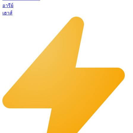
อารีย์
เฮาส์