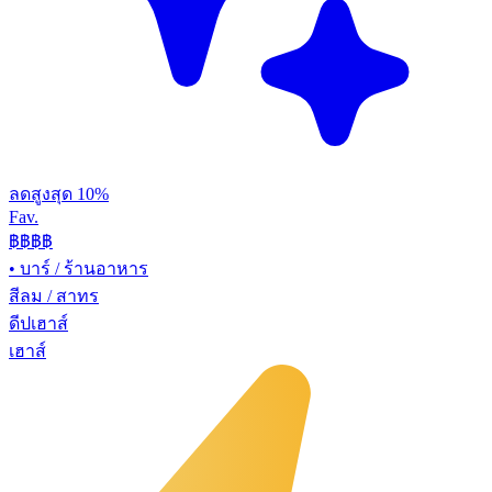
ลดสูงสุด 10%
Fav.
฿฿
฿฿
•
บาร์ / ร้านอาหาร
สีลม / สาทร
ดีปเฮาส์
เฮาส์