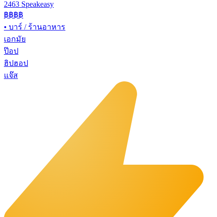
2463 Speakeasy
฿฿฿฿
•
บาร์ / ร้านอาหาร
เอกมัย
ป๊อป
ฮิปฮอป
แจ๊ส