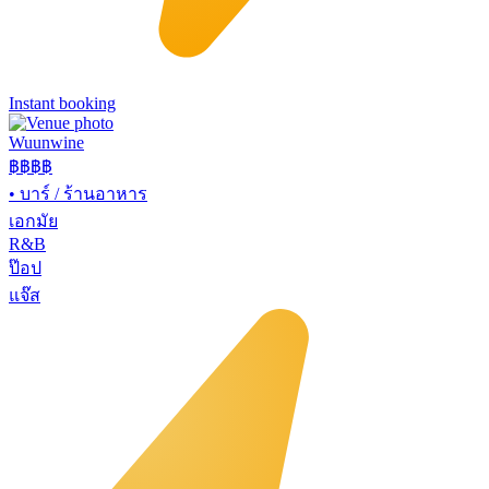
Instant booking
Wuunwine
฿฿
฿฿
•
บาร์ / ร้านอาหาร
เอกมัย
R&B
ป๊อป
แจ๊ส