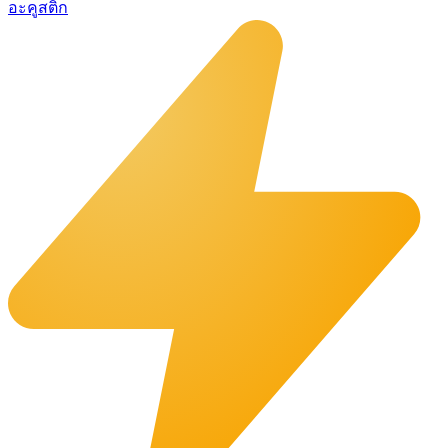
อะคูสติก