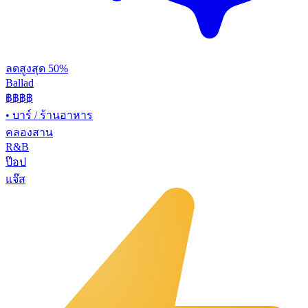
ลดสูงสุด 50%
Ballad
฿฿฿
฿
•
บาร์ / ร้านอาหาร
คลองสาน
R&B
ป๊อป
แจ๊ส