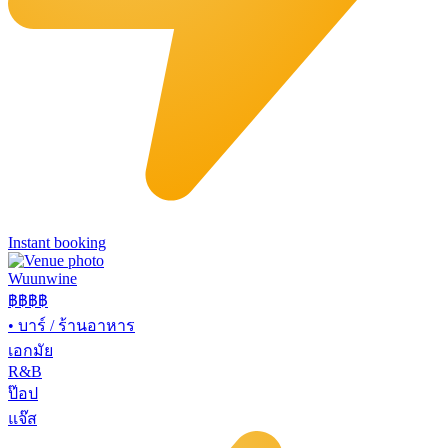
Instant booking
Wuunwine
฿฿
฿฿
•
บาร์ / ร้านอาหาร
เอกมัย
R&B
ป๊อป
แจ๊ส