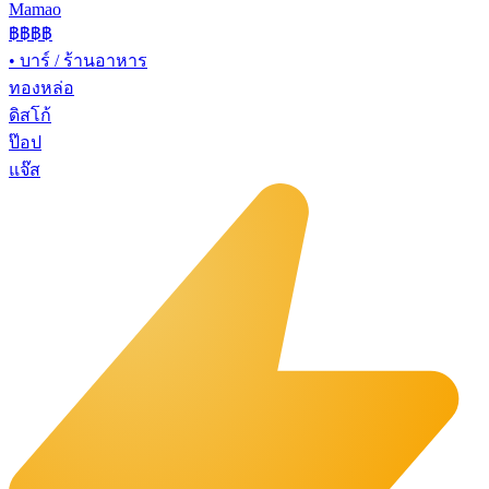
Mamao
฿฿
฿฿
•
บาร์ / ร้านอาหาร
ทองหล่อ
ดิสโก้
ป๊อป
แจ๊ส