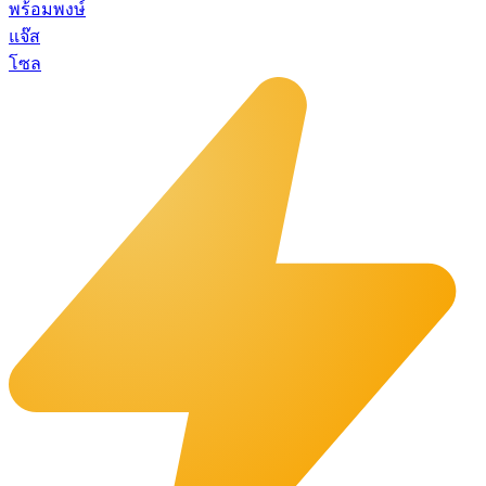
พร้อมพงษ์
แจ๊ส
โซล