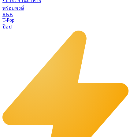
•
บาร์ / ร้านอาหาร
พร้อมพงษ์
R&B
T-Pop
ป๊อป