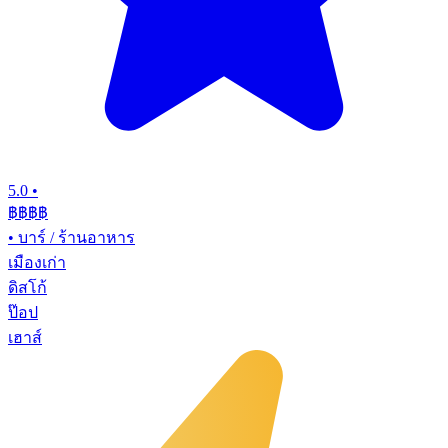
5.0
•
฿฿฿
฿
•
บาร์ / ร้านอาหาร
เมืองเก่า
ดิสโก้
ป๊อป
เฮาส์