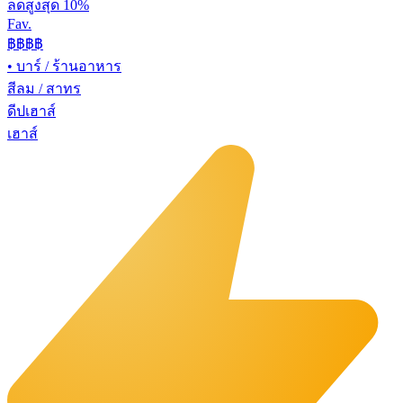
ลดสูงสุด 10%
Fav.
฿฿
฿฿
•
บาร์ / ร้านอาหาร
สีลม / สาทร
ดีปเฮาส์
เฮาส์