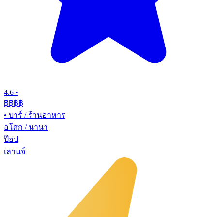
4.6
•
฿฿฿
฿
•
บาร์ / ร้านอาหาร
อโศก / นานา
ป๊อป
เลานจ์