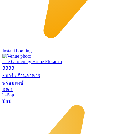
Instant booking
The Garden by Home Ekkamai
฿฿
฿฿
•
บาร์ / ร้านอาหาร
พร้อมพงษ์
R&B
T-Pop
ป๊อป