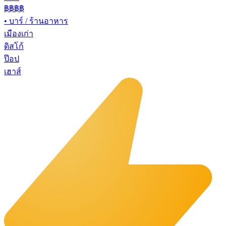
฿฿฿
฿
•
บาร์ / ร้านอาหาร
เมืองเก่า
ดิสโก้
ป๊อป
เฮาส์