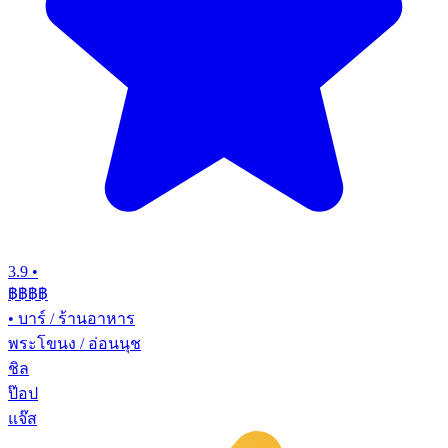
3.9
•
฿฿฿
฿
•
บาร์ / ร้านอาหาร
พระโขนง / อ่อนนุช
ชิล
ป๊อป
แจ๊ส