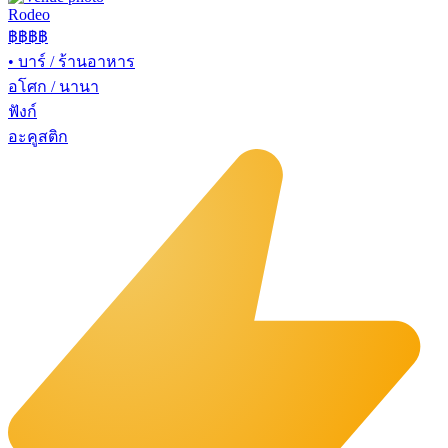
Rodeo
฿฿
฿฿
•
บาร์ / ร้านอาหาร
อโศก / นานา
ฟังก์
อะคูสติก