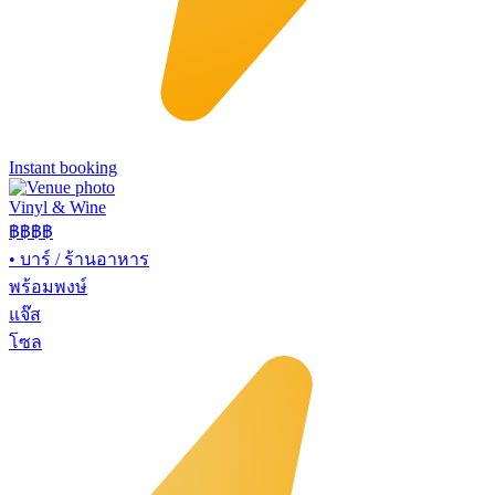
Instant booking
Vinyl & Wine
฿฿฿
฿
•
บาร์ / ร้านอาหาร
พร้อมพงษ์
แจ๊ส
โซล