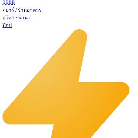
฿฿฿
฿
•
บาร์ / ร้านอาหาร
อโศก / นานา
ป๊อป