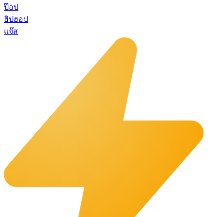
ป๊อป
ฮิปฮอป
แจ๊ส