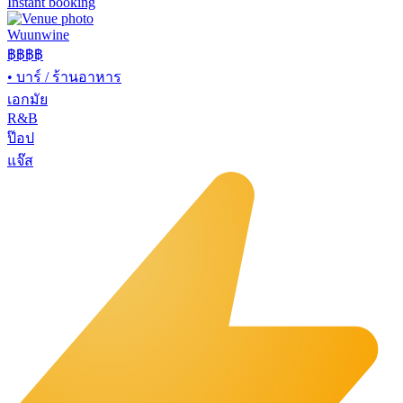
Instant booking
Wuunwine
฿฿
฿฿
•
บาร์ / ร้านอาหาร
เอกมัย
R&B
ป๊อป
แจ๊ส