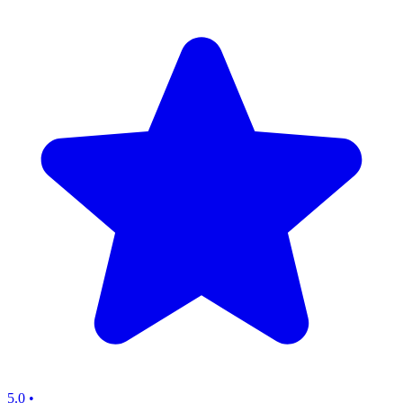
5.0
•