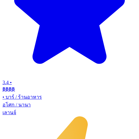
3.4
•
฿฿฿
฿
•
บาร์ / ร้านอาหาร
อโศก / นานา
เลานจ์