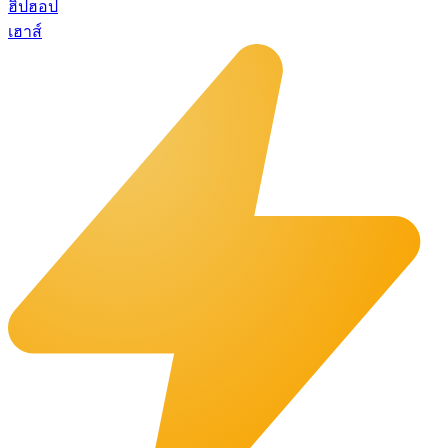
ฮิปฮอป
เฮาส์