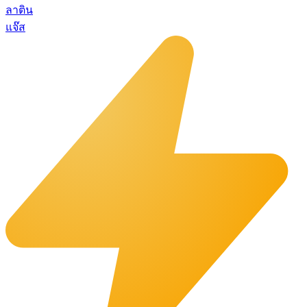
ลาติน
แจ๊ส