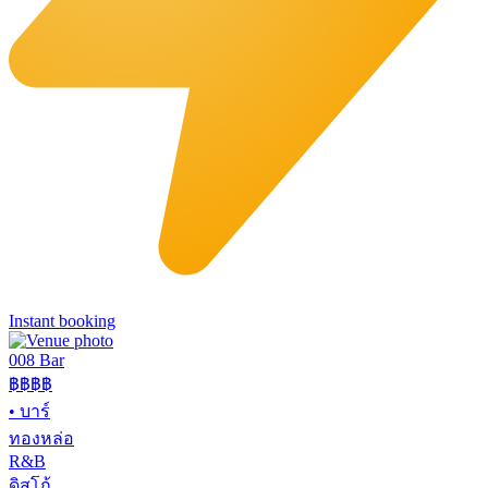
Instant booking
008 Bar
฿฿฿฿
•
บาร์
ทองหล่อ
R&B
ดิสโก้