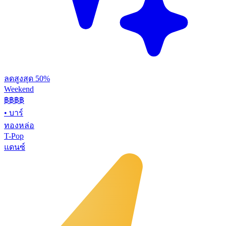
ลดสูงสุด 50%
Weekend
฿฿
฿฿
•
บาร์
ทองหล่อ
T-Pop
แดนซ์