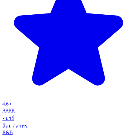
4.6
•
฿฿฿
฿
•
บาร์
สีลม / สาทร
R&B