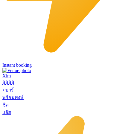
Instant booking
Xim
฿฿฿
฿
•
บาร์
พร้อมพงษ์
ชิล
แจ๊ส