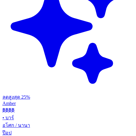
ลดสูงสุด 25%
Amber
฿฿฿
฿
•
บาร์
อโศก / นานา
ป๊อป