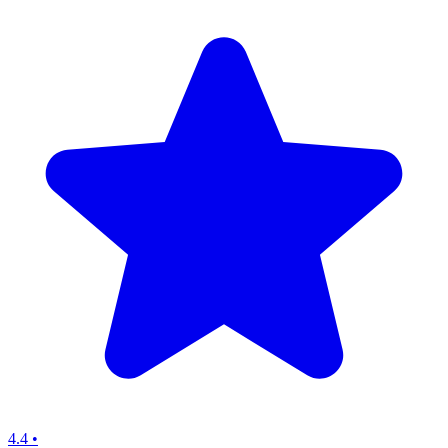
4.4
•