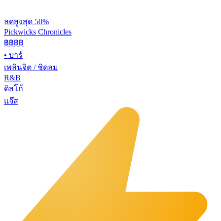
ลดสูงสุด 50%
Pickwicks Chronicles
฿฿฿
฿
•
บาร์
เพลินจิต / ชิดลม
R&B
ดิสโก้
แจ๊ส