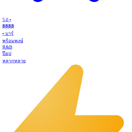
5.0
•
฿฿฿
฿
•
บาร์
พร้อมพงษ์
R&B
ป๊อป
หลากหลาย