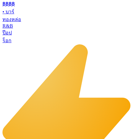
฿฿฿
฿
•
บาร์
ทองหล่อ
R&B
ป๊อป
ร็อก