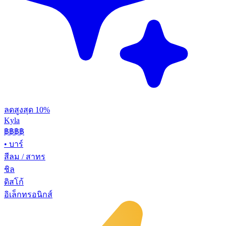
ลดสูงสุด 10%
Kyla
฿฿
฿฿
•
บาร์
สีลม / สาทร
ชิล
ดิสโก้
อิเล็กทรอนิกส์