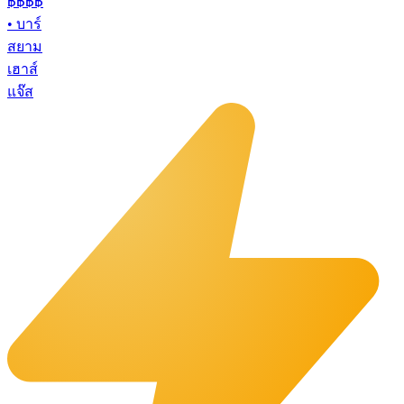
฿฿฿
฿
•
บาร์
สยาม
เฮาส์
แจ๊ส