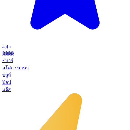
4.4
•
฿฿฿฿
•
บาร์
อโศก / นานา
บลูส์
ป๊อป
แจ๊ส