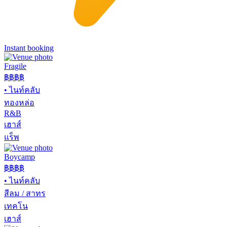
Instant booking
Fragile
฿฿฿
฿
•
ไนท์คลับ
ทองหล่อ
R&B
เฮาส์
แร็พ
Boycamp
฿฿
฿฿
•
ไนท์คลับ
สีลม / สาทร
เทคโน
เฮาส์