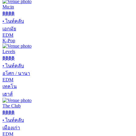
Mu:in
฿฿฿฿
•
ไนท์คลับ
เอกมัย
EDM
K-Pop
Levels
฿฿฿
฿
•
ไนท์คลับ
อโศก / นานา
EDM
เทคโน
เฮาส์
The Club
฿฿
฿฿
•
ไนท์คลับ
เมืองเก่า
EDM