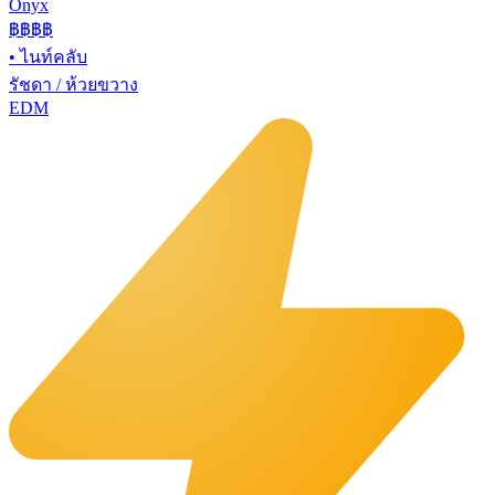
Onyx
฿฿฿
฿
•
ไนท์คลับ
รัชดา / ห้วยขวาง
EDM