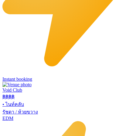
Instant booking
Void Club
฿฿฿
฿
•
ไนท์คลับ
รัชดา / ห้วยขวาง
EDM