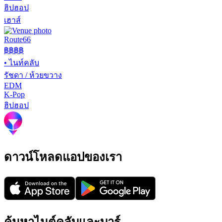
ฮิปฮอป
เฮาส์
Route66
฿฿
฿฿
•
ไนท์คลับ
รัชดา / ห้วยขวาง
EDM
K-Pop
ฮิปฮอป
ดาวน์โหลดแอปของเรา
ค้นหาไนต์คลับและบาร์