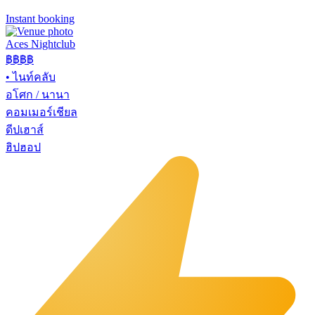
Instant booking
Aces Nightclub
฿฿
฿฿
•
ไนท์คลับ
อโศก / นานา
คอมเมอร์เชียล
ดีปเฮาส์
ฮิปฮอป