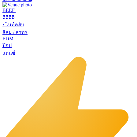
BEEF.
฿฿
฿฿
•
ไนท์คลับ
สีลม / สาทร
EDM
ป๊อป
แดนซ์