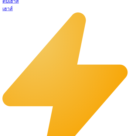
ดีปเฮาส์
เฮาส์