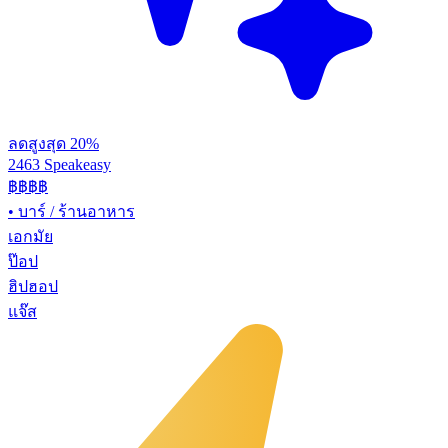
ลดสูงสุด 20%
2463 Speakeasy
฿฿฿฿
•
บาร์ / ร้านอาหาร
เอกมัย
ป๊อป
ฮิปฮอป
แจ๊ส