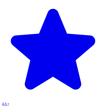
4.6
•