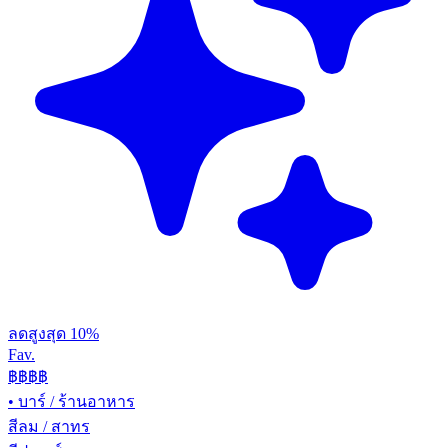
ลดสูงสุด 10%
Fav.
฿฿
฿฿
•
บาร์ / ร้านอาหาร
สีลม / สาทร