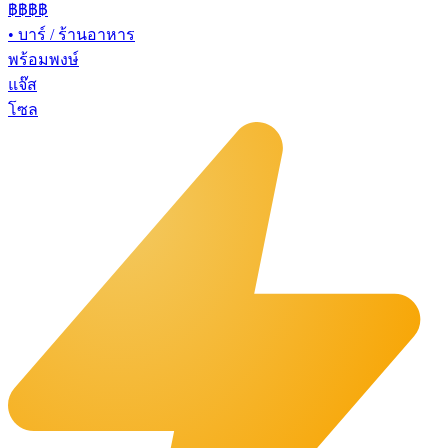
฿฿฿
฿
•
บาร์ / ร้านอาหาร
พร้อมพงษ์
แจ๊ส
โซล