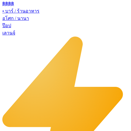
฿฿฿
฿
•
บาร์ / ร้านอาหาร
อโศก / นานา
ป๊อป
เลานจ์