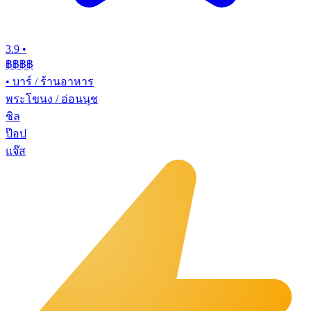
3.9
•
฿฿฿
฿
•
บาร์ / ร้านอาหาร
พระโขนง / อ่อนนุช
ชิล
ป๊อป
แจ๊ส