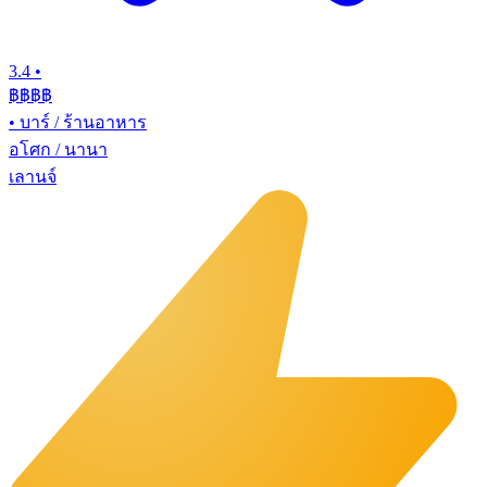
3.4
•
฿฿฿
฿
•
บาร์ / ร้านอาหาร
อโศก / นานา
เลานจ์