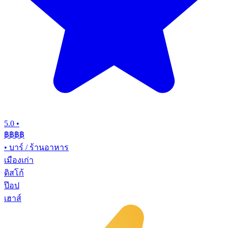
5.0
•
฿฿฿
฿
•
บาร์ / ร้านอาหาร
เมืองเก่า
ดิสโก้
ป๊อป
เฮาส์