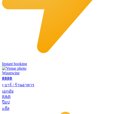
Instant booking
Wuunwine
฿฿
฿฿
•
บาร์ / ร้านอาหาร
เอกมัย
R&B
ป๊อป
แจ๊ส