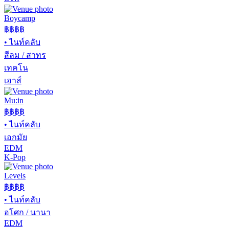
Boycamp
฿฿
฿฿
•
ไนท์คลับ
สีลม / สาทร
เทคโน
เฮาส์
Mu:in
฿฿฿฿
•
ไนท์คลับ
เอกมัย
EDM
K-Pop
Levels
฿฿฿
฿
•
ไนท์คลับ
อโศก / นานา
EDM