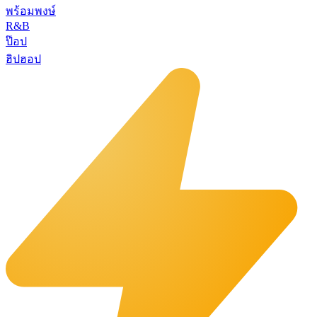
พร้อมพงษ์
R&B
ป๊อป
ฮิปฮอป