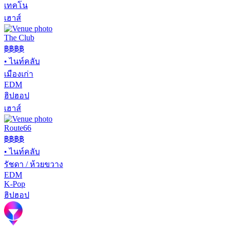
เทคโน
เฮาส์
The Club
฿฿
฿฿
•
ไนท์คลับ
เมืองเก่า
EDM
ฮิปฮอป
เฮาส์
Route66
฿฿
฿฿
•
ไนท์คลับ
รัชดา / ห้วยขวาง
EDM
K-Pop
ฮิปฮอป