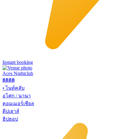
Instant booking
Aces Nightclub
฿฿
฿฿
•
ไนท์คลับ
อโศก / นานา
คอมเมอร์เชียล
ดีปเฮาส์
ฮิปฮอป