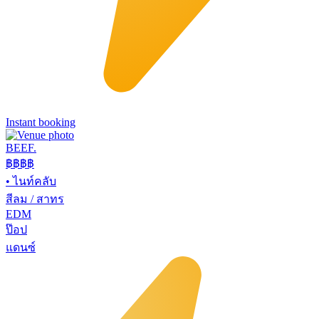
Instant booking
BEEF.
฿฿
฿฿
•
ไนท์คลับ
สีลม / สาทร
EDM
ป๊อป
แดนซ์