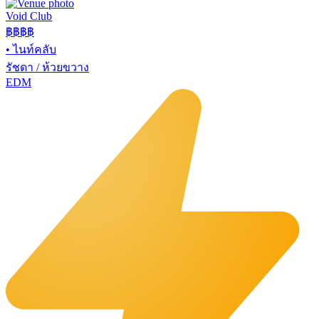
Void Club
฿฿฿
฿
•
ไนท์คลับ
รัชดา / ห้วยขวาง
EDM