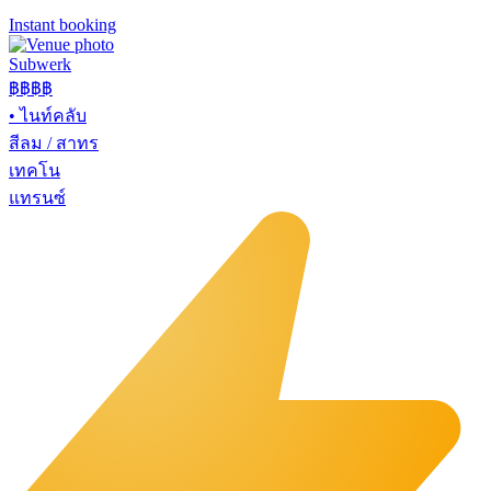
Instant booking
Subwerk
฿฿
฿฿
•
ไนท์คลับ
สีลม / สาทร
เทคโน
แทรนซ์