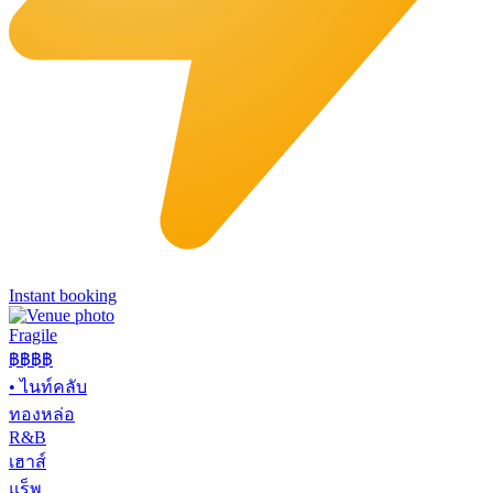
Instant booking
Fragile
฿฿฿
฿
•
ไนท์คลับ
ทองหล่อ
R&B
เฮาส์
แร็พ