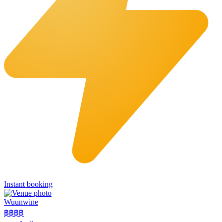
Instant booking
Wuunwine
฿฿
฿฿