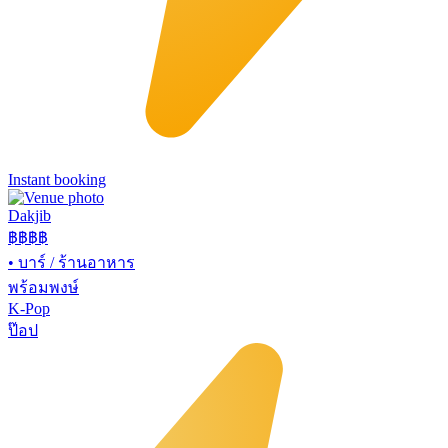
Instant booking
Dakjib
฿฿
฿฿
•
บาร์ / ร้านอาหาร
พร้อมพงษ์
K-Pop
ป๊อป