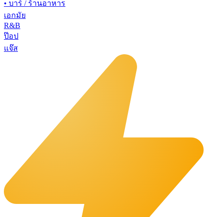
•
บาร์ / ร้านอาหาร
เอกมัย
R&B
ป๊อป
แจ๊ส