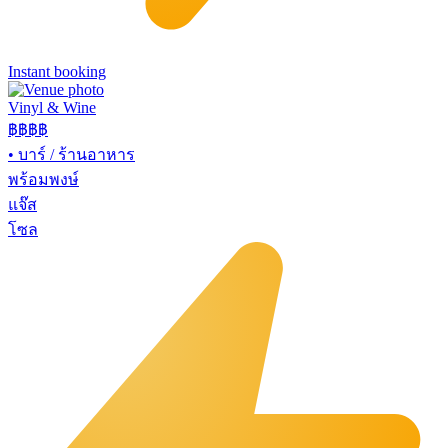
Instant booking
Vinyl & Wine
฿฿฿
฿
•
บาร์ / ร้านอาหาร
พร้อมพงษ์
แจ๊ส
โซล