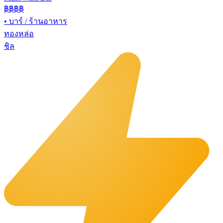
฿฿
฿฿
•
บาร์ / ร้านอาหาร
ทองหล่อ
ชิล