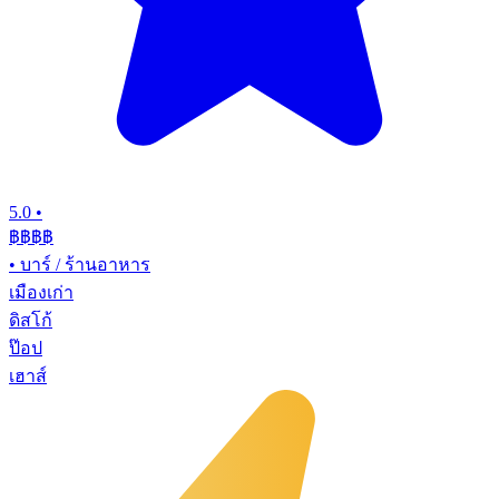
5.0
•
฿฿฿
฿
•
บาร์ / ร้านอาหาร
เมืองเก่า
ดิสโก้
ป๊อป
เฮาส์