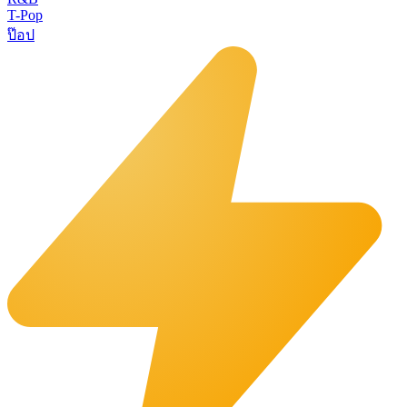
T-Pop
ป๊อป