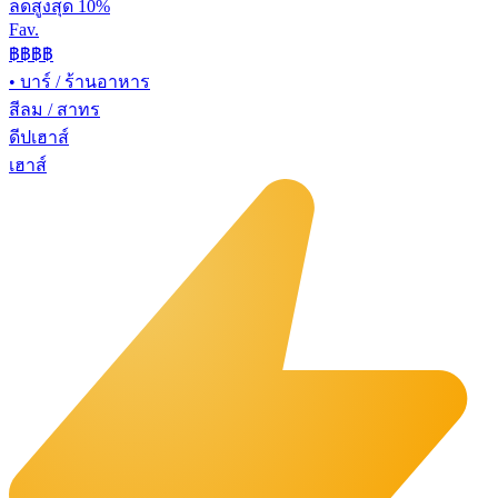
ลดสูงสุด 10%
Fav.
฿฿
฿฿
•
บาร์ / ร้านอาหาร
สีลม / สาทร
ดีปเฮาส์
เฮาส์