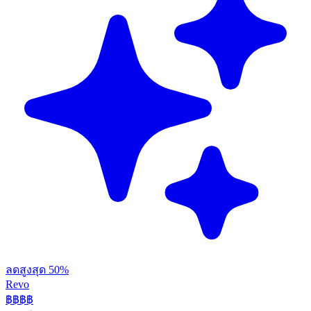
ลดสูงสุด 50%
Revo
฿฿฿
฿