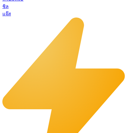
ชิล
แจ๊ส