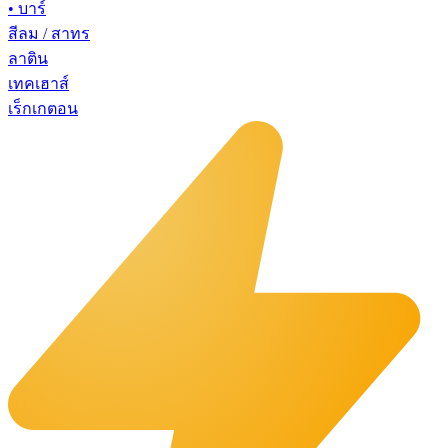
•
บาร์
สีลม / สาทร
ลาติน
เทคเฮาส์
เร็กเกตอน