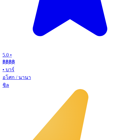
5.0
•
฿฿฿
฿
•
บาร์
อโศก / นานา
ชิล