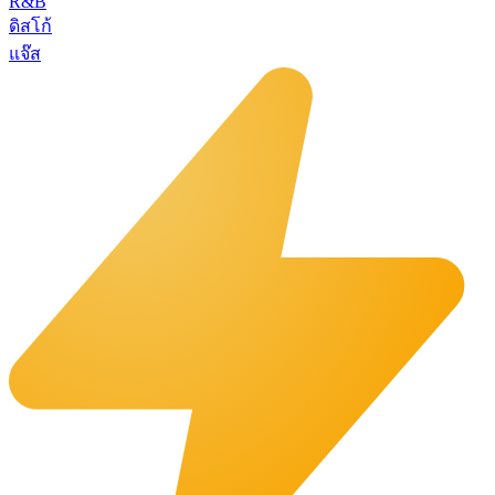
R&B
ดิสโก้
แจ๊ส