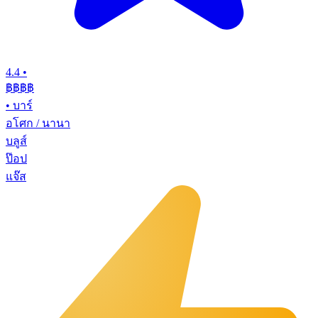
4.4
•
฿฿฿฿
•
บาร์
อโศก / นานา
บลูส์
ป๊อป
แจ๊ส