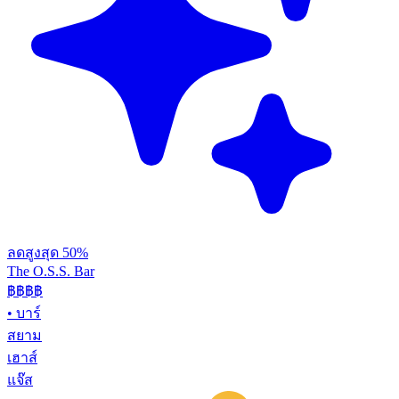
ลดสูงสุด 50%
The O.S.S. Bar
฿฿฿
฿
•
บาร์
สยาม
เฮาส์
แจ๊ส