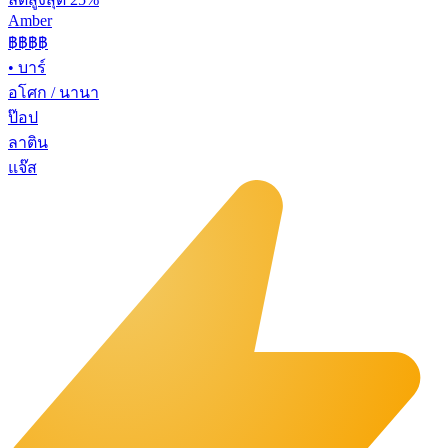
Amber
฿฿฿
฿
•
บาร์
อโศก / นานา
ป๊อป
ลาติน
แจ๊ส