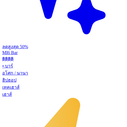
ลดสูงสุด 50%
MI6 Bar
฿฿
฿฿
•
บาร์
อโศก / นานา
ฮิปฮอป
เทคเฮาส์
เฮาส์