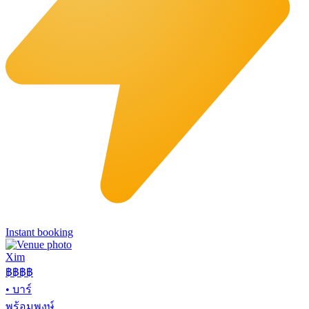
Instant booking
Xim
฿฿฿
฿
•
บาร์
พร้อมพงษ์