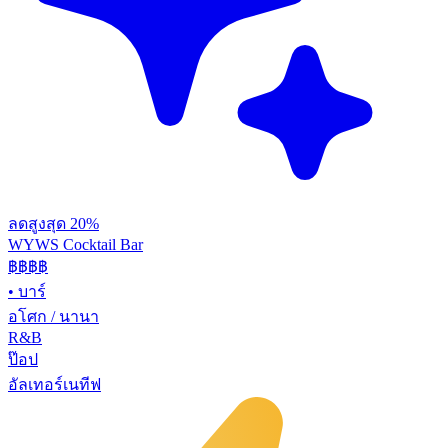
ลดสูงสุด 20%
WYWS Cocktail Bar
฿฿฿
฿
•
บาร์
อโศก / นานา
R&B
ป๊อป
อัลเทอร์เนทีฟ