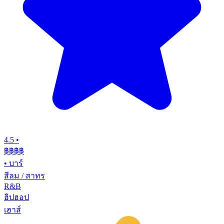
4.5
•
฿฿฿
฿
•
บาร์
สีลม / สาทร
R&B
ฮิปฮอป
เฮาส์