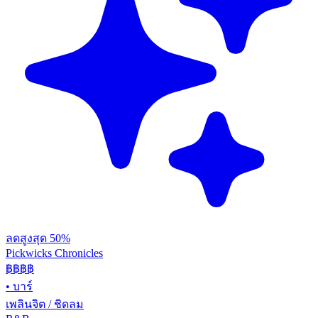
ลดสูงสุด 50%
Pickwicks Chronicles
฿฿฿
฿
•
บาร์
เพลินจิต / ชิดลม