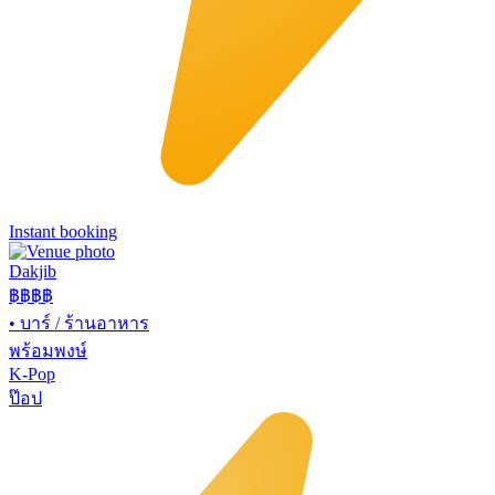
Instant booking
Dakjib
฿฿
฿฿
•
บาร์ / ร้านอาหาร
พร้อมพงษ์
K-Pop
ป๊อป