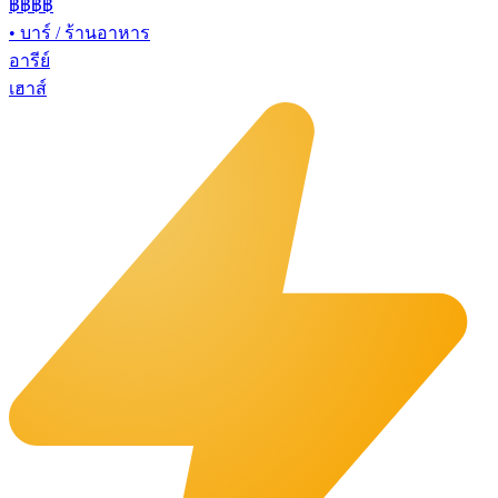
฿฿
฿฿
•
บาร์ / ร้านอาหาร
อารีย์
เฮาส์