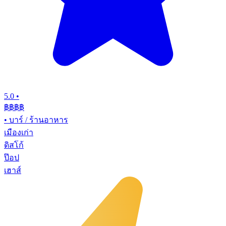
5.0
•
฿฿฿
฿
•
บาร์ / ร้านอาหาร
เมืองเก่า
ดิสโก้
ป๊อป
เฮาส์