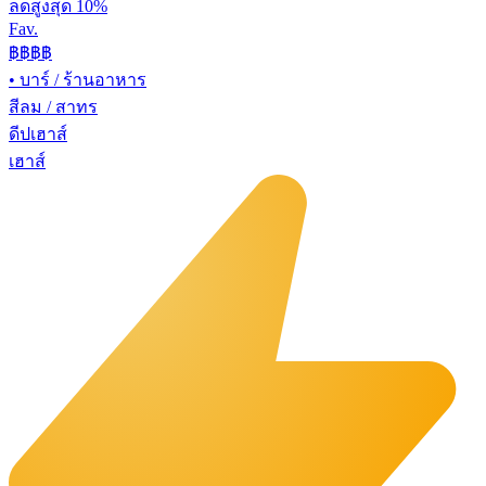
ลดสูงสุด 10%
Fav.
฿฿
฿฿
•
บาร์ / ร้านอาหาร
สีลม / สาทร
ดีปเฮาส์
เฮาส์