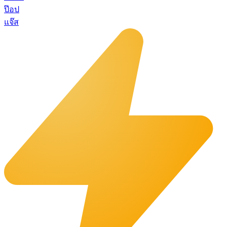
ป๊อป
แจ๊ส