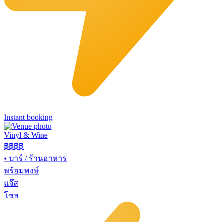
Instant booking
Vinyl & Wine
฿฿฿
฿
•
บาร์ / ร้านอาหาร
พร้อมพงษ์
แจ๊ส
โซล