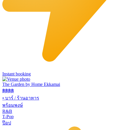
Instant booking
The Garden by Home Ekkamai
฿฿
฿฿
•
บาร์ / ร้านอาหาร
พร้อมพงษ์
R&B
T-Pop
ป๊อป