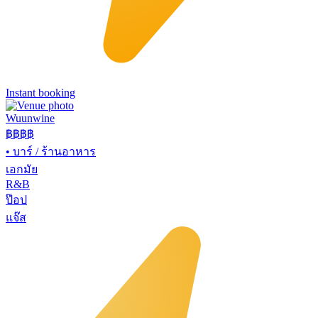
Instant booking
Wuunwine
฿฿
฿฿
•
บาร์ / ร้านอาหาร
เอกมัย
R&B
ป๊อป
แจ๊ส