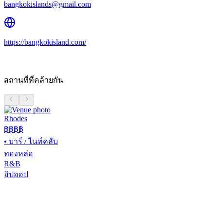
bangkokislands@gmail.com
https://bangkokisland.com/
สถานที่ที่คล้ายกัน
Rhodes
฿฿฿฿
•
บาร์ / ไนท์คลับ
ทองหล่อ
R&B
ฮิปฮอป