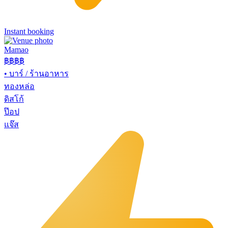
Instant booking
Mamao
฿฿
฿฿
•
บาร์ / ร้านอาหาร
ทองหล่อ
ดิสโก้
ป๊อป
แจ๊ส