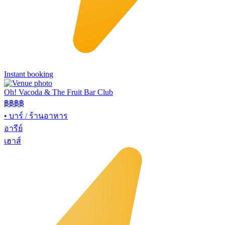
Instant booking
Oh! Vacoda & The Fruit Bar Club
฿฿
฿฿
•
บาร์ / ร้านอาหาร
อารีย์
เฮาส์