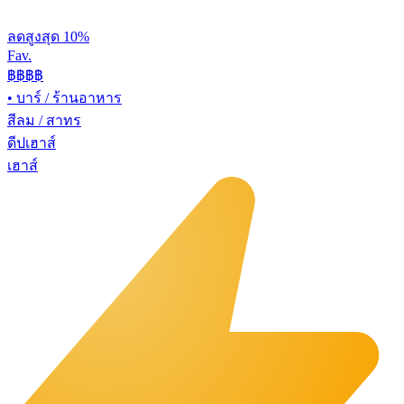
ลดสูงสุด 10%
Fav.
฿฿
฿฿
•
บาร์ / ร้านอาหาร
สีลม / สาทร
ดีปเฮาส์
เฮาส์