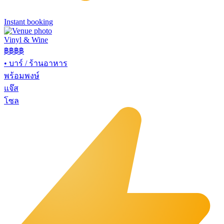
Instant booking
Vinyl & Wine
฿฿฿
฿
•
บาร์ / ร้านอาหาร
พร้อมพงษ์
แจ๊ส
โซล