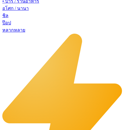
•
บาร์ / ร้านอาหาร
อโศก / นานา
ชิล
ป๊อป
หลากหลาย