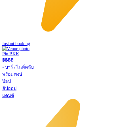
Instant booking
Pin.BKK
฿฿฿
฿
•
บาร์ / ไนท์คลับ
พร้อมพงษ์
ป๊อป
ฮิปฮอป
แดนซ์