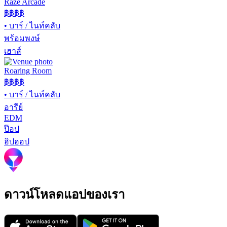
Raze Arcade
฿฿฿
฿
•
บาร์ / ไนท์คลับ
พร้อมพงษ์
เฮาส์
Roaring Room
฿฿
฿฿
•
บาร์ / ไนท์คลับ
อารีย์
EDM
ป๊อป
ฮิปฮอป
ดาวน์โหลดแอปของเรา