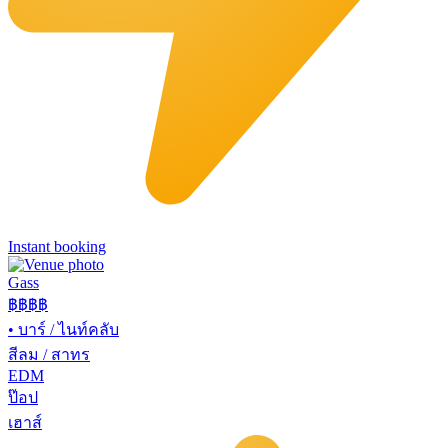
Instant booking
Gass
฿฿฿
฿
•
บาร์ / ไนท์คลับ
สีลม / สาทร
EDM
ป๊อป
เฮาส์