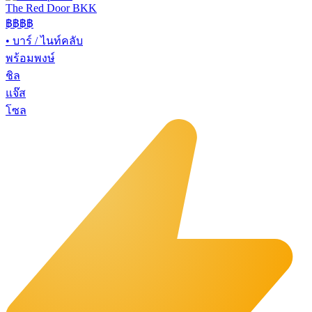
The Red Door BKK
฿฿฿
฿
•
บาร์ / ไนท์คลับ
พร้อมพงษ์
ชิล
แจ๊ส
โซล