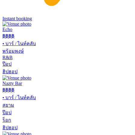
Instant booking
Echo
฿฿฿
฿
•
บาร์ / ไนท์คลับ
พร้อมพงษ์
R&B
ป๊อป
ฮิปฮอป
Nazty Bar
฿฿
฿฿
•
บาร์ / ไนท์คลับ
สยาม
ป๊อป
ร็อก
ฮิปฮอป