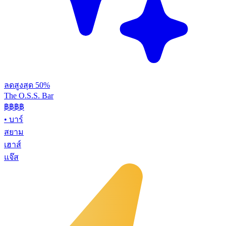
ลดสูงสุด 50%
The O.S.S. Bar
฿฿฿
฿
•
บาร์
สยาม
เฮาส์
แจ๊ส