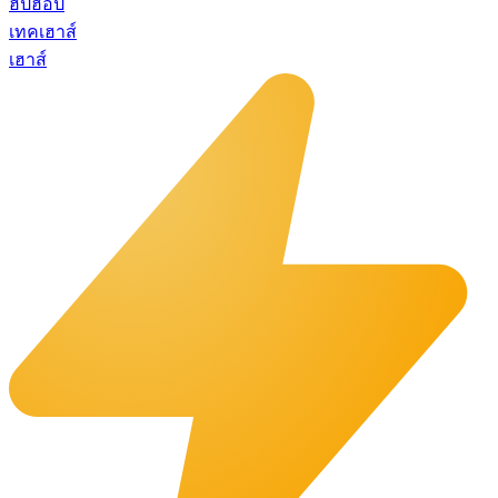
ฮิปฮอป
เทคเฮาส์
เฮาส์