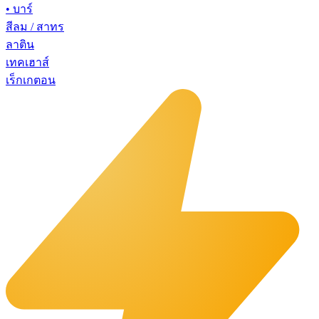
•
บาร์
สีลม / สาทร
ลาติน
เทคเฮาส์
เร็กเกตอน