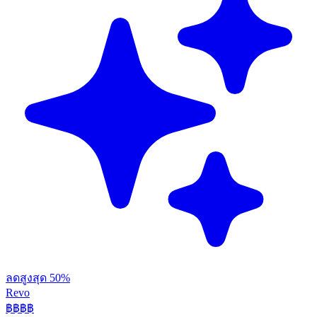
ลดสูงสุด 50%
Revo
฿฿฿
฿