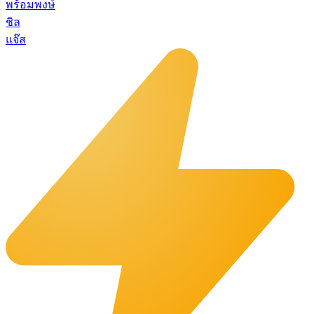
พร้อมพงษ์
ชิล
แจ๊ส