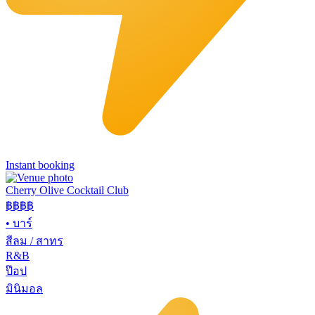
Instant booking
Cherry Olive Cocktail Club
฿฿฿
฿
•
บาร์
สีลม / สาทร
R&B
ป๊อป
มินิมอล