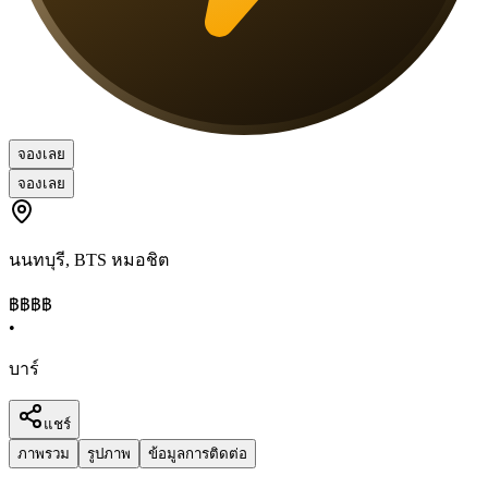
จองเลย
จองเลย
นนทบุรี
,
BTS หมอชิต
฿฿
฿฿
•
บาร์
แชร์
ภาพรวม
รูปภาพ
ข้อมูลการติดต่อ