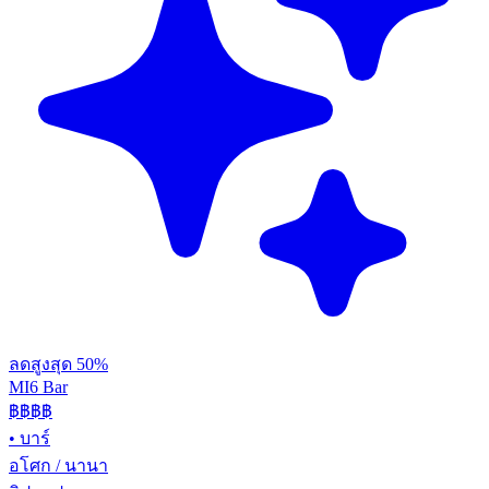
ลดสูงสุด 50%
MI6 Bar
฿฿
฿฿
•
บาร์
อโศก / นานา