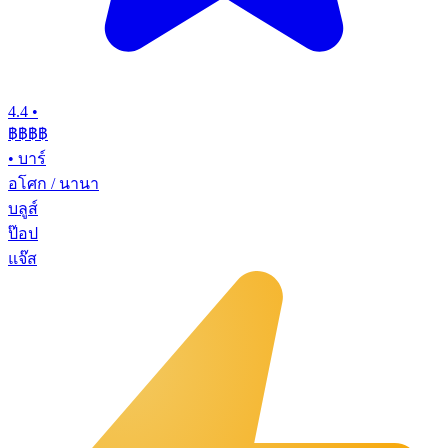
4.4
•
฿฿฿฿
•
บาร์
อโศก / นานา
บลูส์
ป๊อป
แจ๊ส