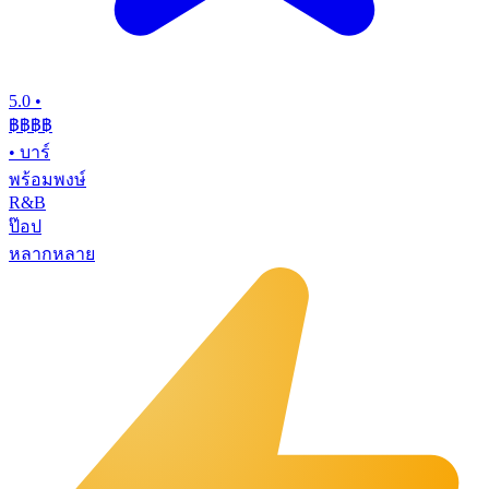
5.0
•
฿฿฿
฿
•
บาร์
พร้อมพงษ์
R&B
ป๊อป
หลากหลาย