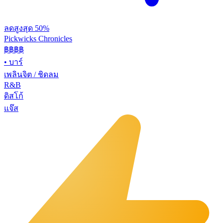
ลดสูงสุด 50%
Pickwicks Chronicles
฿฿฿
฿
•
บาร์
เพลินจิต / ชิดลม
R&B
ดิสโก้
แจ๊ส