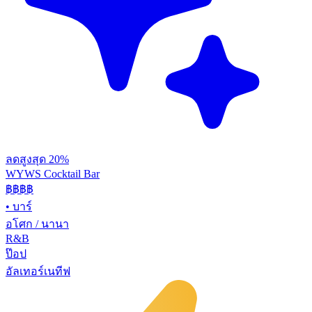
ลดสูงสุด 20%
WYWS Cocktail Bar
฿฿฿
฿
•
บาร์
อโศก / นานา
R&B
ป๊อป
อัลเทอร์เนทีฟ