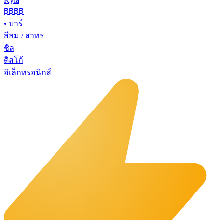
Kyla
฿฿
฿฿
•
บาร์
สีลม / สาทร
ชิล
ดิสโก้
อิเล็กทรอนิกส์