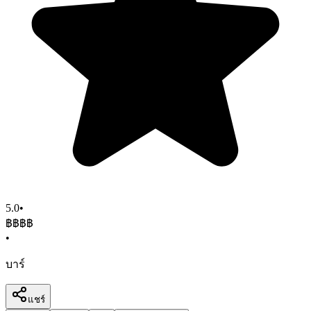
5.0
•
฿฿฿
฿
•
บาร์
แชร์