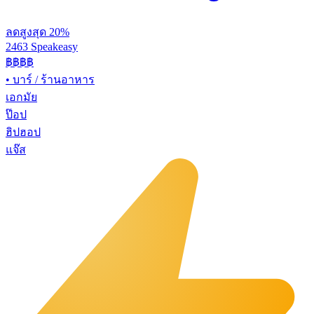
ลดสูงสุด 20%
2463 Speakeasy
฿฿฿฿
•
บาร์ / ร้านอาหาร
เอกมัย
ป๊อป
ฮิปฮอป
แจ๊ส