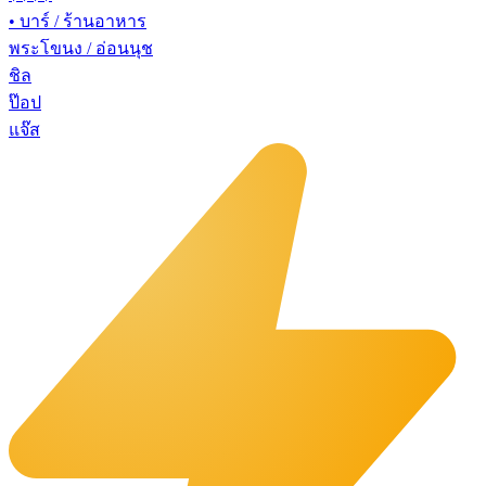
•
บาร์ / ร้านอาหาร
พระโขนง / อ่อนนุช
ชิล
ป๊อป
แจ๊ส