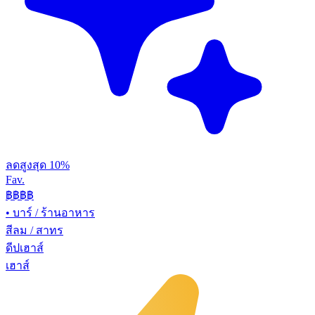
ลดสูงสุด 10%
Fav.
฿฿
฿฿
•
บาร์ / ร้านอาหาร
สีลม / สาทร
ดีปเฮาส์
เฮาส์