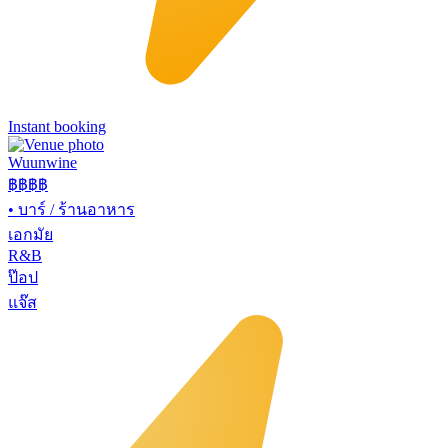
Instant booking
Wuunwine
฿฿
฿฿
•
บาร์ / ร้านอาหาร
เอกมัย
R&B
ป๊อป
แจ๊ส