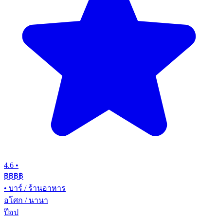
4.6
•
฿฿฿
฿
•
บาร์ / ร้านอาหาร
อโศก / นานา
ป๊อป