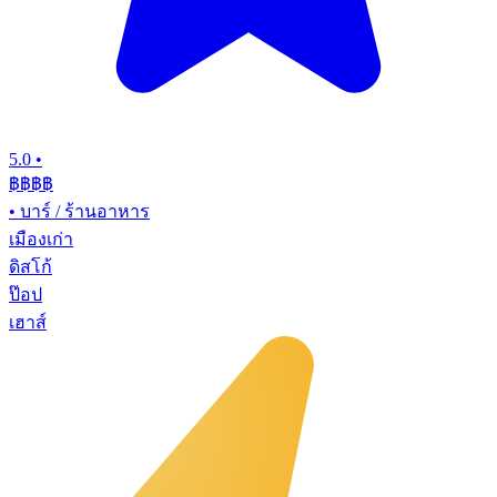
5.0
•
฿฿฿
฿
•
บาร์ / ร้านอาหาร
เมืองเก่า
ดิสโก้
ป๊อป
เฮาส์