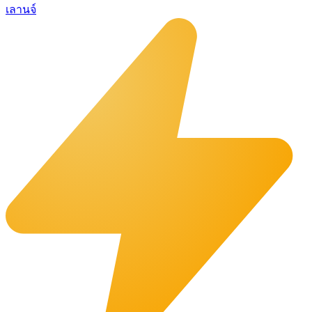
เลานจ์