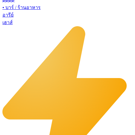
•
บาร์ / ร้านอาหาร
อารีย์
เฮาส์