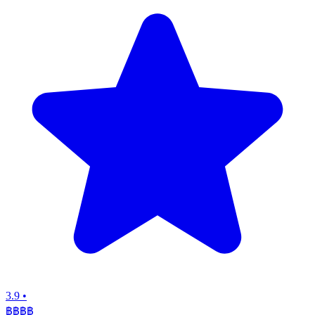
3.9
•
฿฿฿
฿