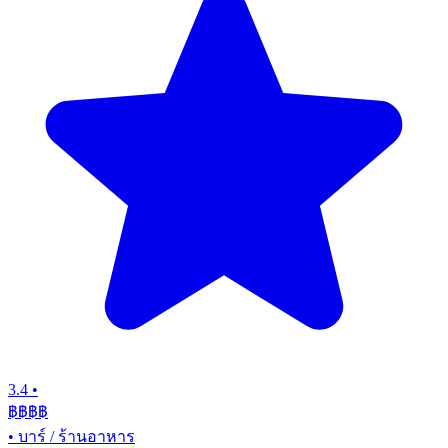
3.4
•
฿฿฿
฿
•
บาร์ / ร้านอาหาร